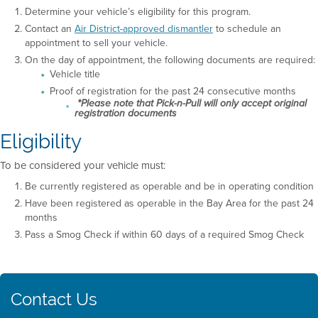
Determine your vehicle’s eligibility for this program.
Contact an
Air District-approved dismantler
to schedule an
appointment to sell your vehicle.
On the day of appointment, the following documents are required:
Vehicle title
Proof of registration for the past 24 consecutive months
*Please note that Pick-n-Pull will only accept original
registration documents
Eligibility
To be considered your vehicle must:
Be currently registered as operable and be in operating condition
Have been registered as operable in the Bay Area for the past 24
months
Pass a Smog Check if within 60 days of a required Smog Check
Contact Us