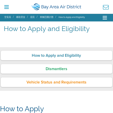
空氣局
補助資金
居民
車輛回購計劃
How to Apply and Eligibility
How to Apply and Eligibility
How to Apply and Eligibility
Dismantlers
Vehicle Status and Requirements
How to Apply