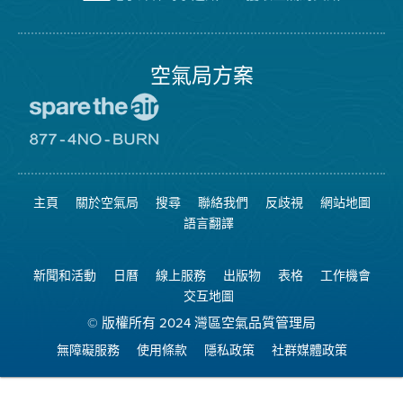
空
的
道
氣
Facebook
局
頁
面
空氣局方案
前
往
愛
前
惜
往
空
8774
氣
不
主頁
關於空氣局
搜尋
聯絡我們
反歧視
網站地圖
日
可
網
燃
語言翻譯
站
燒
網
站
新聞和活動
日曆
線上服務
出版物
表格
工作機會
交互地圖
© 版權所有 2024 灣區空氣品質管理局
無障礙服務
使用條款
隱私政策
社群媒體政策