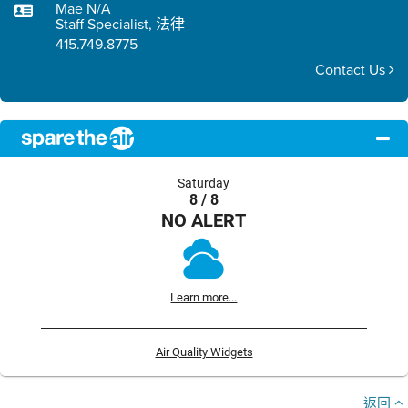
Mae N/A
Staff Specialist, 法律
415.749.8775
Contact Us
Saturday
8 / 8
NO ALERT
Learn more...
Air Quality Widgets
返回