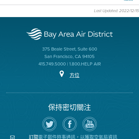
Last Updated: 2022/12/15
375 Beale Street, Suite 600
San Francisco, CA 94105
415.749.5000 | 1.800.HELP AIR
方位
保持密切關注
在
瀏
空
Twitter
覽
氣
上
空
局
關
氣
YouTube
注
局
頻
電子郵件時事通訊，以獲取空氣局資訊
訂閱