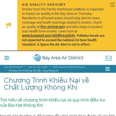
AIR QUALITY ADVISORY
Smoke from the Pacific Northwest wildfires is expected
to impact air quality in the Bay Area on Thursday.
Residents in affected areas should stay alert to news
coverage and health warnings related to smoke. Check
fire.airnow.gov
air quality at
and take steps to protect
your health from smoke. Learn how at
www.baaqmd.gov/wildfiresafety
.
Pollution levels are
not expected to exceed the national 24-hour health
standard. A Spare the Air Alert is not in effect.
Địa Hạt Không Khí
Dịch Vụ Trực Tuyến
Khiếu Nại về Ô Nhiễm Không Khí
Chương Trình Khiếu Nại về Chất Lượng Không Khí
Chương Trình Khiếu Nại về
Chất Lượng Không Khí
Tìm hiểu về chương trình khiếu nại và quy trình điều tra
của Địa Hạt Không Khí.