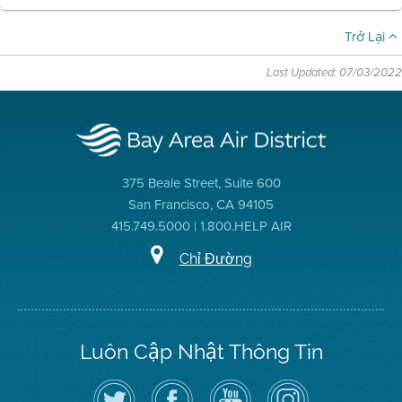
Trở Lại
Last Updated: 07/03/2022
375 Beale Street, Suite 600
San Francisco, CA 94105
415.749.5000 | 1.800.HELP AIR
Chỉ Đường
Luôn Cập Nhật Thông Tin
Hãy
Truy
Kênh
Air
theo
cập
YouTube
District