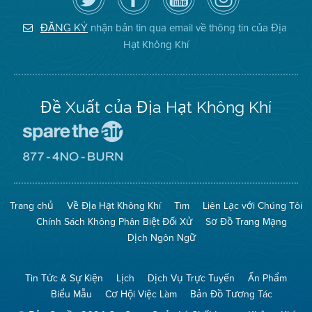
dõi
Trang
của
on
Địa
Facebook
Địa
Instagram
Hạt
của
Hạt
nhận bản tin qua email về thông tin của Địa
ĐĂNG KÝ
Không
Địa
Không
Hạt Không Khí
Khí
Hạt
Khí
trên
Twitter
Đề Xuất của Địa Hạt Không Khí
Đến
Trang
Mạng
Đến
Spare
Trang
The
Mạng
Air
8774
Trang chủ
Về Địa Hạt Không Khí
Tìm
Liên Lạc với Chúng Tôi
(Bảo
No
Toàn
Burn
Chính Sách Không Phân Biệt Đối Xử
Sơ Đồ Trang Mạng
Không
(Không
Khí)
Đốt)
Dịch Ngôn Ngữ
Tin Tức & Sự Kiện
Lịch
Dịch Vụ Trực Tuyến
Ấn Phẩm
Biểu Mẫu
Cơ Hội Việc Làm
Bản Đồ Tương Tác