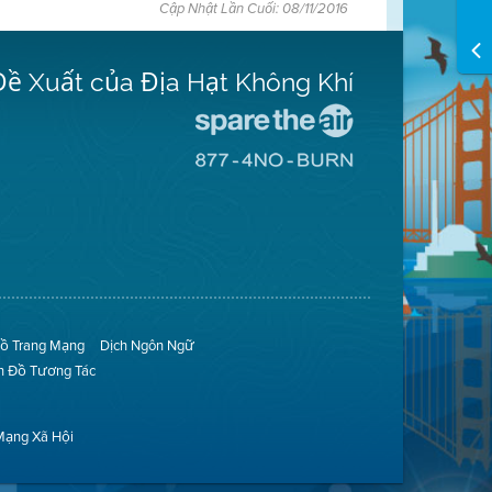
Cập Nhật Lần Cuối: 08/11/2016
Đề Xuất của Địa Hạt Không Khí
Đến
Trang
Đến
Mạng
Trang
Spare
Mạng
The
8774
Air
No
(Bảo
Burn
Toàn
(Không
Không
Đốt)
Khí)
ồ Trang Mạng
Dịch Ngôn Ngữ
n Đồ Tương Tác
Mạng Xã Hội