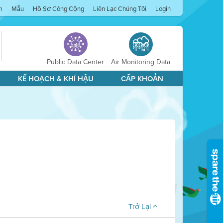
m
Mẫu
Hồ Sơ Công Cộng
Liên Lạc Chúng Tôi
Login
Public Data Center
Air Monitoring Data
KẾ HOẠCH & KHÍ HẬU
CẤP KHOẢN
Trở Lại