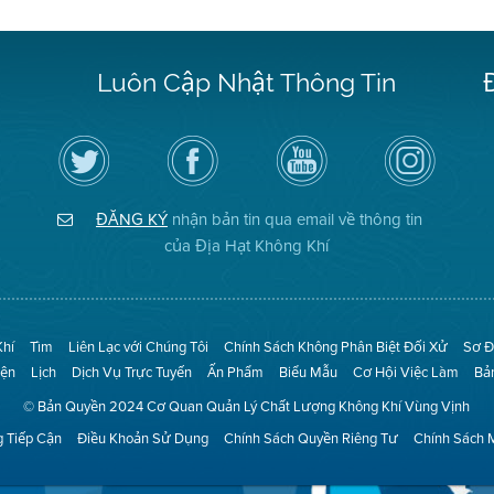
Luôn Cập Nhật Thông Tin
Hãy
Truy
Kênh
Air
theo
cập
YouTube
District
dõi
Trang
của
on
Địa
Facebook
Địa
Instagram
Hạt
của
Hạt
ĐĂNG KÝ
nhận bản tin qua email về thông tin
Không
Địa
Không
Khí
Hạt
Khí
của Địa Hạt Không Khí
trên
Twitter
Khí
Tìm
Liên Lạc với Chúng Tôi
Chính Sách Không Phân Biệt Đối Xử
Sơ Đ
iện
Lịch
Dịch Vụ Trực Tuyến
Ấn Phẩm
Biểu Mẫu
Cơ Hội Việc Làm
Bả
© Bản Quyền 2024 Cơ Quan Quản Lý Chất Lượng Không Khí Vùng Vịnh
 Tiếp Cận
Điều Khoản Sử Dụng
Chính Sách Quyền Riêng Tư
Chính Sách 