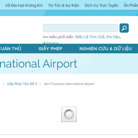
Về Địa Hạt Không Khí
Tin Tức & Sự Kiện
Dịch Vụ Trực Tuyến
Ấn Phẩ
,
,
tìm kiếm phổ biến:
Điều Lệ Tinh Chế
Khí Hậu
Asbestos
 TUÂN THỦ
GIẤY PHÉP
NGHIÊN CỨU & DỮ LIỆU
national Airport
)
Giấy Phép Tiêu Đề V
San Francisco International Airport