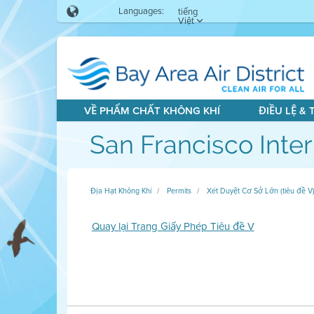
Languages:
tiếng
Việt
VỀ PHẨM CHẤT KHÔNG KHÍ
ĐIỀU LỆ &
San Francisco Inter
Địa Hạt Không Khí
Permits
Xét Duyệt Cơ Sở Lớn (tiêu đề V
Quay lại Trang Giấy Phép Tiêu đề V