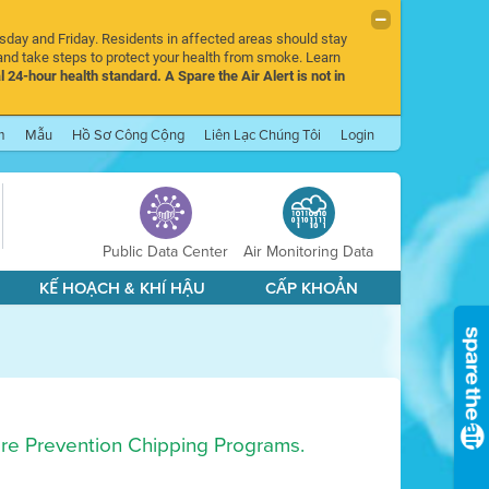
rsday and Friday. Residents in affected areas should stay
nd take steps to protect your health from smoke. Learn
l 24-hour health standard. A Spare the Air Alert is not in
m
Mẫu
Hồ Sơ Công Cộng
Liên Lạc Chúng Tôi
Login
Public Data Center
Air Monitoring Data
KẾ HOẠCH & KHÍ HẬU
CẤP KHOẢN
dfire Prevention Chipping Programs.