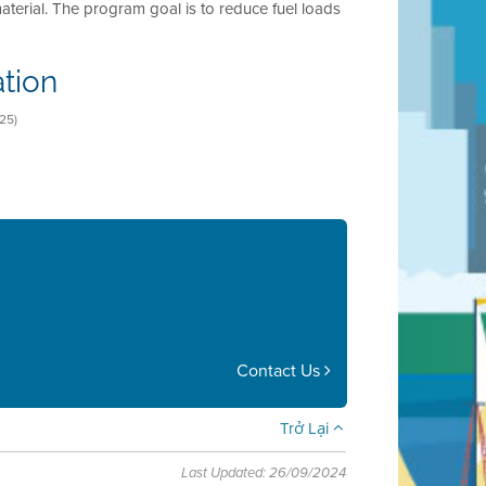
aterial. The program goal is to reduce fuel loads
tion
25)
Contact Us
Trở Lại
Last Updated: 26/09/2024