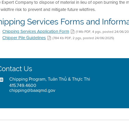
 Expert Company to dispose of material in lieu of open burning the m
wildfire risk to prevent and mitigate future wildfires.
hipping Services Forms and Informa
Chipping Services Application Form
(1 Mb PDF, 4 pgs, posted 24/06/20
Chipper Pile Guidelines
(784 Kb PDF, 2 pgs, posted 24/06/2025)
Contact Us
Chipping Program, Tuân Thủ & Thực Thi
415.749.4600
chipping@baaqmd.gov