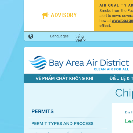
AIR QUALITY A
Smoke from the Pacif
ADVISORY
alert to news cover
www.baaqmd
how at
effect.
Languages:
tiếng
Việt
VỀ PHẨM CHẤT KHÔNG KHÍ
ĐIỀU LỆ &
Chi
PERMITS
Địa H
Lea
PERMIT TYPES AND PROCESS