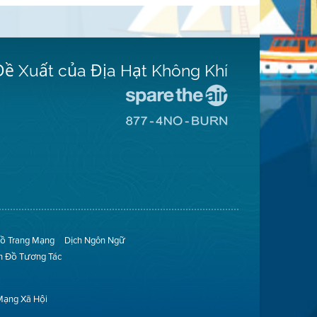
Đề Xuất của Địa Hạt Không Khí
Đến
Trang
Đến
Mạng
Trang
Spare
Mạng
The
8774
Air
No
(Bảo
Burn
Toàn
(Không
Không
Đốt)
Khí)
ồ Trang Mạng
Dịch Ngôn Ngữ
n Đồ Tương Tác
Mạng Xã Hội