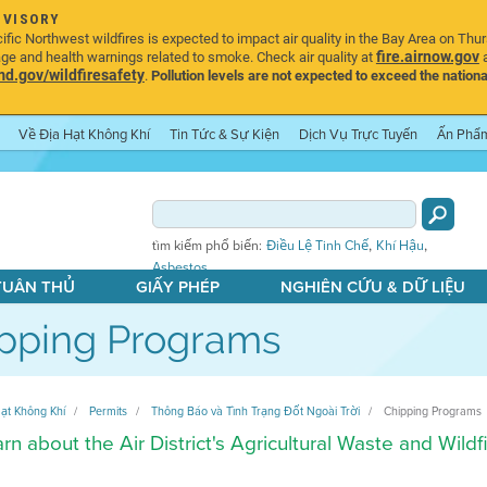
DVISORY
ic Northwest wildfires is expected to impact air quality in the Bay Area on Thu
fire.airnow.gov
age and health warnings related to smoke. Check air quality at
a
.gov/wildfiresafety
.
Pollution levels are not expected to exceed the nationa
Về Địa Hạt Không Khí
Tin Tức & Sự Kiện
Dịch Vụ Trực Tuyến
Ấn Phẩ
,
,
tìm kiếm phổ biến:
Điều Lệ Tinh Chế
Khí Hậu
Asbestos
 TUÂN THỦ
GIẤY PHÉP
NGHIÊN CỨU & DỮ LIỆU
pping Programs
ạt Không Khí
Permits
Thông Báo và Tình Trạng Đốt Ngoài Trời
Chipping Programs
rn about the Air District's Agricultural Waste and Wil