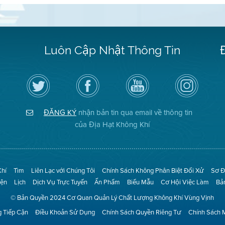
Luôn Cập Nhật Thông Tin
Hãy
Truy
Kênh
Air
theo
cập
YouTube
District
dõi
Trang
của
on
Địa
Facebook
Địa
Instagram
Hạt
của
Hạt
ĐĂNG KÝ
nhận bản tin qua email về thông tin
Không
Địa
Không
Khí
Hạt
Khí
của Địa Hạt Không Khí
trên
Twitter
Khí
Tìm
Liên Lạc với Chúng Tôi
Chính Sách Không Phân Biệt Đối Xử
Sơ Đ
iện
Lịch
Dịch Vụ Trực Tuyến
Ấn Phẩm
Biểu Mẫu
Cơ Hội Việc Làm
Bả
© Bản Quyền 2024 Cơ Quan Quản Lý Chất Lượng Không Khí Vùng Vịnh
 Tiếp Cận
Điều Khoản Sử Dụng
Chính Sách Quyền Riêng Tư
Chính Sách 