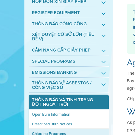
NỘP ĐƠN XIN GIẤY PHÉP
T
REGISTER EQUIPMENT
THÔNG BÁO CÔNG CỘNG
I
XÉT DUYỆT CƠ SỞ LỚN (TIÊU
s
ĐỀ V)
c
CẨM NANG CẤP GIẤY PHÉP
A
SPECIAL PROGRAMS
EMISSIONS BANKING
The 
Bay
THÔNG BÁO VỀ ASBESTOS /
CÔNG VIỆC SỐ
agri
Chip
THÔNG BÁO VÀ TÌNH TRẠNG
ĐỐT NGOÀI TRỜI
W
Open Burn Information
As p
Prescribed Burn Notices
prop
Chipping Programs