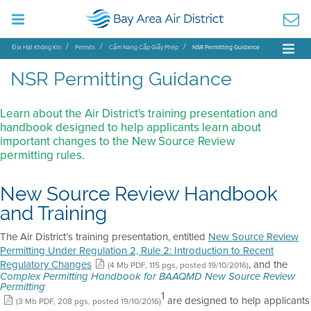
Địa Hạt Không Khí
Permits
Cẩm Nang Cấp Giấy Phép
NSR Permitting Guidance
NSR Permitting Guidance
Learn about the Air District's training presentation and
handbook designed to help applicants learn about
important changes to the New Source Review
permitting rules.
New Source Review Handbook
and Training
The Air District’s training presentation, entitled
New Source Review
Permitting Under Regulation 2, Rule 2: Introduction to Recent
Regulatory Changes
, and the
(4 Mb PDF, 115 pgs, posted 19/10/2016)
Complex Permitting Handbook for BAAQMD New Source Review
Permitting
1
are designed to help applicants
(3 Mb PDF, 208 pgs, posted 19/10/2016)