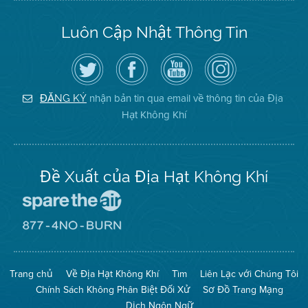
Luôn Cập Nhật Thông Tin
Hãy
Truy
Kênh
Air
theo
cập
YouTube
District
dõi
Trang
của
on
Địa
Facebook
Địa
Instagram
Hạt
của
Hạt
nhận bản tin qua email về thông tin của Địa
ĐĂNG KÝ
Không
Địa
Không
Hạt Không Khí
Khí
Hạt
Khí
trên
Twitter
Đề Xuất của Địa Hạt Không Khí
Đến
Trang
Mạng
Đến
Spare
Trang
The
Mạng
Air
8774
Trang chủ
Về Địa Hạt Không Khí
Tìm
Liên Lạc với Chúng Tôi
(Bảo
No
Toàn
Burn
Chính Sách Không Phân Biệt Đối Xử
Sơ Đồ Trang Mạng
Không
(Không
Khí)
Đốt)
Dịch Ngôn Ngữ