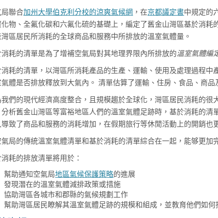
氣局聯合
加州大學伯克利分校的涼爽氣候網
，在
京都議定書
中規定的
碳化物、全氟化碳和六氟化硫的基礎上，編定了舊金山灣區基於消耗的
產灣區居民所消耗的全球商品和服務中所排放的溫室氣體量。
於消耗的清單是為了增補空氣局對其地理界限內所排放的
溫室氣體編
於消耗的清單，以灣區所消耗產品的生產、運輸、使用及處理過程中
室氣體是否排放釋放到大氣內。 清單估算了運輸、住房、食品、商品
為我們的現代經濟高度整合，且規模趨於全球化，灣區居民消耗的很
。分析舊金山灣區等富裕地區人們的溫室氣體足跡時，基於消耗的清
入導致了商品和服務的消耗增加，在假期旅行等休閒活動上的開銷也
空氣局的傳統溫室氣體清單和基於消耗的清單綜合在一起，能够更加
於消耗的排放清單將用於：
幫助通知空氣局
地區氣候保護策略
的進展
發現潛在的溫室氣體減排政策或措施
協助灣區各城市和郡縣的氣候規劃工作
幫助灣區居民瞭解其溫室氣體足跡的規模和組成，並教育他們如何