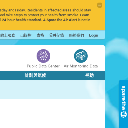
rsday and Friday. Residents in affected areas should stay
nd take steps to protect your health from smoke. Learn
l 24-hour health standard. A Spare the Air Alert is not in
線上服務
出版物
表格
公共記錄
聯絡我們
Login
Public Data Center
Air Monitoring Data
計劃與氣候
補助