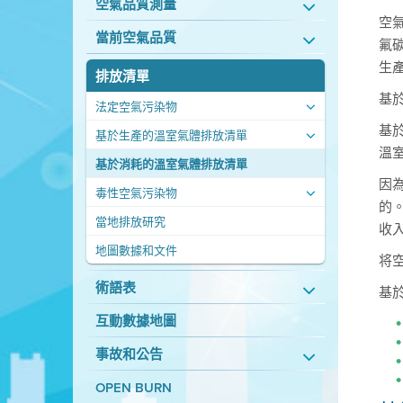
空氣品質測量
空
當前空氣品質
氟
生
排放清單
基
法定空氣污染物
基
基於生產的溫室氣體排放清單
溫
基於消耗的溫室氣體排放清單
因
毒性空氣污染物
的
當地排放研究
收
地圖數據和文件
将
術語表
基
互動數據地圖
事故和公告
OPEN BURN