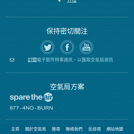
方位
保持密切關注
在
瀏
空
Twitter
覽
氣
上
空
局
關
氣
YouTube
注
局
頻
電子郵件時事通訊，以獲取空氣局資訊
訂閱
空
的
道
氣
Facebook
局
頁
面
空氣局方案
前
往
愛
前
惜
往
空
8774
氣
不
主頁
關於空氣局
搜尋
聯絡我們
反歧視
網站地圖
日
可
網
燃