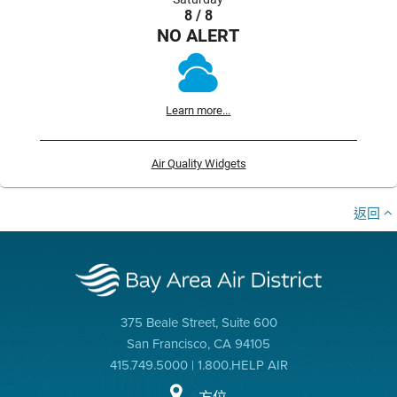
8 / 8
NO ALERT
Learn more...
Air Quality Widgets
返回
375 Beale Street, Suite 600
San Francisco, CA 94105
415.749.5000 | 1.800.HELP AIR