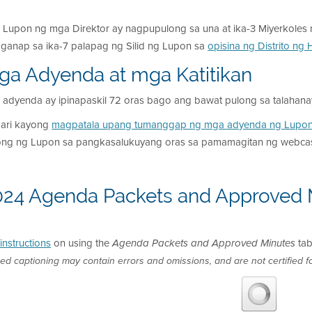
 Lupon ng mga Direktor ay nagpupulong sa una at ika-3 Miyerkole
aganap sa ika-7 palapag ng Silid ng Lupon sa
opisina ng Distrito ng
ga Adyenda at mga Katitikan
adyenda ay ipinapaskil 72 oras bago ang bawat pulong sa talahanayan
ari kayong
magpatala upang tumanggap ng mga adyenda ng Lupon
ong ng Lupon sa pangkasalukuyang oras sa pamamagitan ng webcas
024 Agenda Packets and Approved 
instructions
on using the
tab
Agenda Packets and Approved Minutes
ed captioning may contain errors and omissions, and are not certified fo