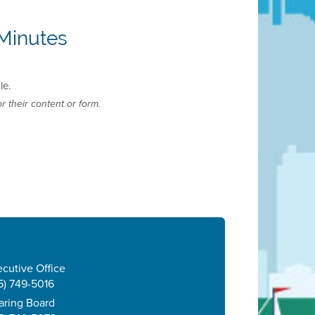
Minutes
le.
r their content or form.
cutive Office
5) 749-5016
aring Board