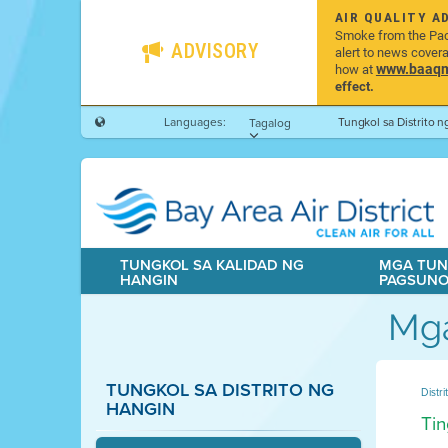
AIR QUALITY A
Smoke from the Pacif
ADVISORY
alert to news cover
www.baaqmd
how at
effect.
Languages:
Tungkol sa Distrito 
Tagalog
TUNGKOL SA KALIDAD NG
MGA TUN
HANGIN
PAGSUN
Mga
TUNGKOL SA DISTRITO NG
Distr
HANGIN
Tin