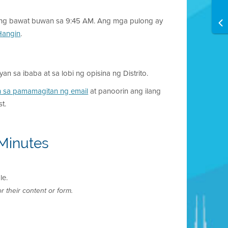
s ng bawat buwan sa 9:45 AM. Ang mga pulong ay
 Hangin
.
 sa ibaba at sa lobi ng opisina ng Distrito.
 sa pamamagitan ng email
at panoorin ang ilang
t.
Minutes
le.
r their content or form.