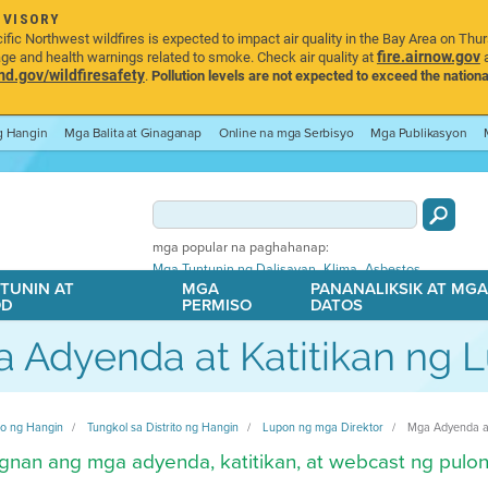
DVISORY
ic Northwest wildfires is expected to impact air quality in the Bay Area on Thu
fire.airnow.gov
age and health warnings related to smoke. Check air quality at
a
.gov/wildfiresafety
.
Pollution levels are not expected to exceed the nationa
ng Hangin
Mga Balita at Ginaganap
Online na mga Serbisyo
Mga Publikasyon
mga popular na paghahanap:
,
,
Mga Tuntunin ng Dalisayan
Klima
Asbestos
TUNIN AT
MGA
PANANALIKSIK AT MG
OD
PERMISO
DATOS
 Adyenda at Katitikan ng 
ito ng Hangin
Tungkol sa Distrito ng Hangin
Lupon ng mga Direktor
Mga Adyenda at
gnan ang mga adyenda, katitikan, at webcast ng pulo