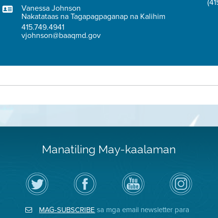
(41
Vanessa Johnson
Nakatataas na Tagapagpaganap na Kalihim
415.749.4941
vjohnson@baaqmd.gov
Manatiling May-kaalaman
I-
Bisitahin
Channel
Air
follow
ang
sa
District
ang
Page
YouTube
on
Air
sa
ng
Instagram
District
Facebook
Air
MAG-SUBSCRIBE
sa mga email newsletter para
sa
ng
District
Twitter
Distrito