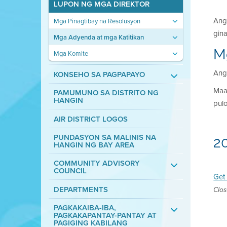
LUPON NG MGA DIREKTOR
Ang
Mga Pinagtibay na Resolusyon
gin
Mga Adyenda at mga Katitikan
M
Mga Komite
Ang 
KONSEHO SA PAGPAPAYO
Maa
PAMUMUNO SA DISTRITO NG
HANGIN
pul
AIR DISTRICT LOGOS
PUNDASYON SA MALINIS NA
2
HANGIN NG BAY AREA
COMMUNITY ADVISORY
COUNCIL
Get 
DEPARTMENTS
Clos
PAGKAKAIBA-IBA,
PAGKAKAPANTAY-PANTAY AT
PAGIGING KABILANG