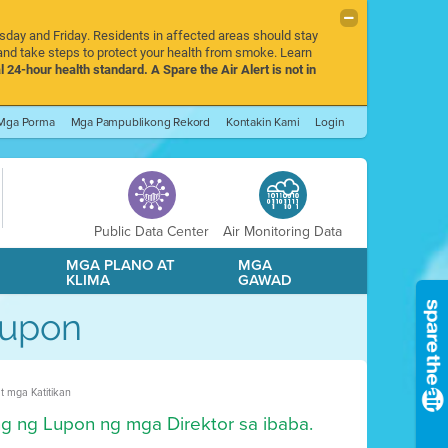
rsday and Friday. Residents in affected areas should stay
nd take steps to protect your health from smoke. Learn
l 24-hour health standard. A Spare the Air Alert is not in
Mga Porma
Mga Pampublikong Rekord
Kontakin Kami
Login
Public Data Center
Air Monitoring Data
A
MGA PLANO AT
MGA
KLIMA
GAWAD
Lupon
 mga Katitikan
ng ng Lupon ng mga Direktor sa ibaba.