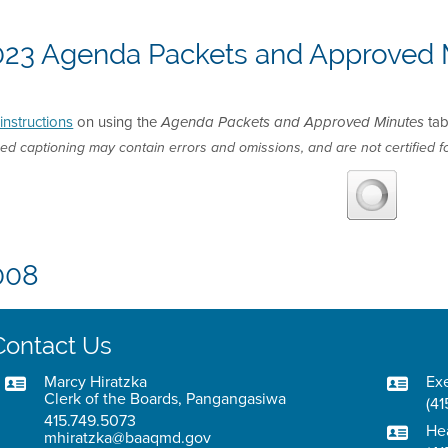
023 Agenda Packets and Approved 
instructions
on using the
tab
Agenda Packets and Approved Minutes
ed captioning may contain errors and omissions, and are not certified fo
008
Contact Us
Marcy Hiratzka
Exe
Clerk of the Boards, Pangangasiwa
(41
415.749.5073
He
mhiratzka@baaqmd.gov