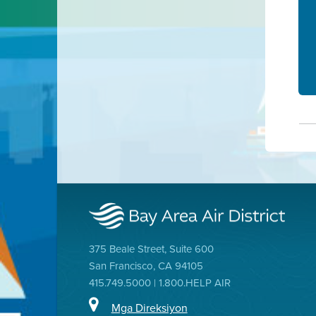
375 Beale Street, Suite 600
San Francisco, CA 94105
415.749.5000 | 1.800.HELP AIR
Mga Direksiyon