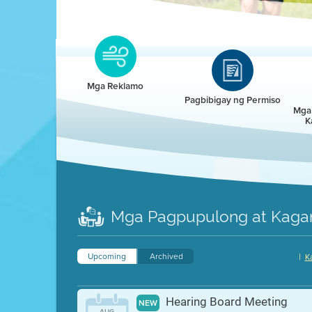
Clean HEET
Clean HEET helps homeowners remove and/o
replace wood-burning devices with electric
Mga Reklamo
heat pumps.
Pagbibigay ng Permiso
Mga 
K
LEARN MORE
Mga Pagpupulong at Kaga
Upcoming
Archived
|
K
Hearing Board Meeting
NEW
AUG