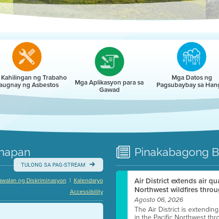
r
Kahilingan ng Trabaho
Mga Datos ng
Mga Aplikasyon para sa
augnay ng Asbestos
Pagsubaybay sa Han
Gawad
napan
Pinakabagong
B
TULONG SA PAG-STREAM
|
Air District extends air q
awalan ng Diskriminasyon
Kalendaryo
Northwest wildfires throu
Accessibility
Agosto 06, 2026
The Air District is extendin
in the Pacific Northwest thr