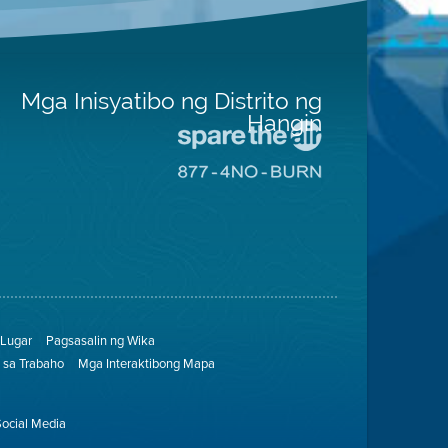
Mga Inisyatibo ng Distrito ng
Hangin
Pumunta
sa
Pumunta
Lugar
sa
na
8774
Iligtas
Lugar
ang
na
Hangin
Walang
Pagsunog
Lugar
Pagsasalin ng Wika
sa Trabaho
Mga Interaktibong Mapa
Social Media