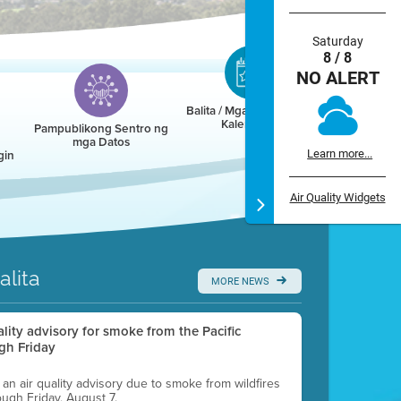
Saturday
8 / 8
NO ALERT
Balita / Mga Kaganapan /
Kalendaryo
Pampublikong Sentro ng
mga Datos
gin
Learn more...
Air Quality Widgets
alita
MORE NEWS
uality advisory for smoke from the Pacific
gh Friday
g an air quality advisory due to smoke from wildfires
ough Friday, August 7.