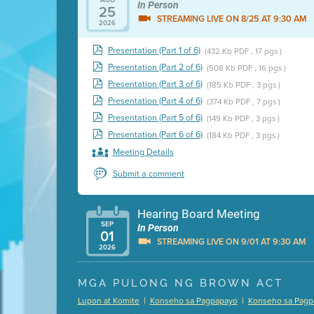
In Person
25
STREAMING LIVE ON 8/25 AT 9:30 AM
2026
Presentation (Part 1 of 6)
(432 Kb PDF , 17 pgs )
Presentation (Part 2 of 6)
(508 Kb PDF , 16 pgs )
Presentation (Part 3 of 6)
(185 Kb PDF , 3 pgs )
Presentation (Part 4 of 6)
(374 Kb PDF , 7 pgs )
Presentation (Part 5 of 6)
(149 Kb PDF , 3 pgs )
Presentation (Part 6 of 6)
(184 Kb PDF , 3 pgs )
Meeting Details
Submit a comment
Hearing Board Meeting
SEP
In Person
01
STREAMING LIVE ON 9/01 AT 9:30 AM
2026
Presentation (Part 1 of 3)
(5 Mb PDF , 87 pgs )
MGA PULONG NG BROWN ACT
Presentation (Part 2 of 3)
(121 Kb PDF , 2 pgs )
|
|
Lupon at Komite
Konseho sa Pagpapayo
Konseho sa Pagp
Presentation (Part 3 of 3)
(168 Kb PDF , 3 pgs 