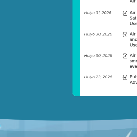
Air
Air
Hulyo 31, 2026
Sat
Use
es before meeting time.
Air
Hulyo 30, 2026
and
ioning with agenda
Use
e
Air
Hulyo 30, 2026
smo
eve
Pub
Hulyo 23, 2026
Adv