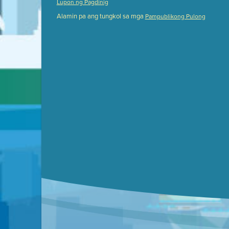
Lupon ng Pagdinig
Meeting Details
Alamin pa ang tungkol sa mga
Pampublikong Pulong
Submit a comment
Video link(s) will be active 5 minut
Watch for real-time closed capt
Learn mor