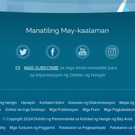
Manatiling May-kaalaman
I-
Bisitahin
Channel
Air
follow
ang
sa
District
ang
Page
YouTube
on
Air
sa
ng
Instagram
District
Facebook
Air
MAG-SUBSCRIBE
sa mga email newsletter para
sa
ng
District
Twitter
Distrito
sa impormasyon ng Distrito ng Hangin
 ng Hangin
Hanapin
Kontakin Kami
Kawalan ng Diskriminasyon
Mapa ng 
o
Online na mga Serbisyo
Mga Publikasyon
Mga Form
Mga Pagkakataon 
© Copyright 2024 Distrito ng Pamamahala sa Kalidad ng Hangin ng Bay Area
lity
Mga Tuntunin ng Paggamit
Patakaran sa Pagkapribado
Patakaran sa 