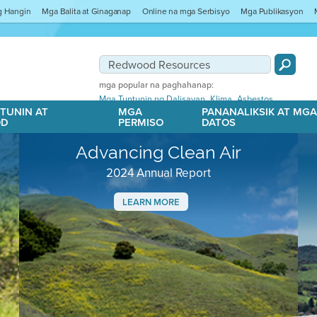
ng Hangin
Mga Balita at Ginaganap
Online na mga Serbisyo
Mga Publikasyon
mga popular na paghahanap:
,
,
Mga Tuntunin ng Dalisayan
Klima
Asbestos
TUNIN AT
MGA
PANANALIKSIK AT MG
OD
PERMISO
DATOS
Advancing Clean Air
2024 Annual Report
LEARN MORE