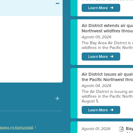
Learn More
Air District extends air q
Northwest wildfires thro
Agosto 05, 2026
The Bay Area Air District is
wildfires in the Pacific Nor
Learn More
Air District issues air qua
the Pacific Northwest t
Agosto 04, 2026
The Air District is issuing a
wildfires in the Pacific No
August 5.
Learn More
|
apayo ng Komunidad
Bay
Agosto 01, 2026
)