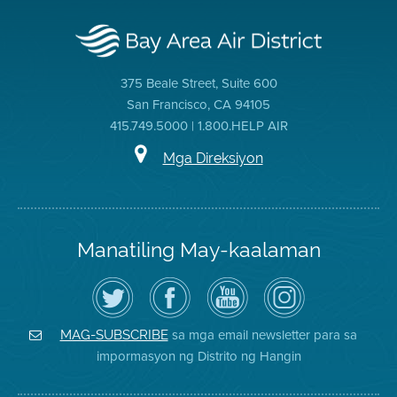
375 Beale Street, Suite 600
San Francisco, CA 94105
415.749.5000 | 1.800.HELP AIR
Mga Direksiyon
Manatiling May-kaalaman
I-
Bisitahin
Channel
Air
follow
ang
sa
District
ang
Page
YouTube
on
Air
sa
ng
Instagram
District
Facebook
Air
sa mga email newsletter para sa
MAG-SUBSCRIBE
sa
ng
District
impormasyon ng Distrito ng Hangin
Twitter
Distrito