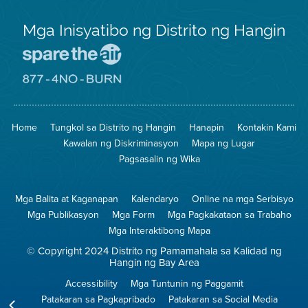
Mga Inisyatibo ng Distrito ng Hangin
Pumunta
sa
Lugar
Pumunta
na
sa
Iligtas
8774
ang
Lugar
Home
Tungkol sa Distrito ng Hangin
Hanapin
Kontakin Kami
Hangin
na
Walang
Kawalan ng Diskriminasyon
Mapa ng Lugar
Pagsunog
Pagsasalin ng Wika
Mga Balita at Kaganapan
Kalendaryo
Online na mga Serbisyo
Mga Publikasyon
Mga Form
Mga Pagkakataon sa Trabaho
Mga Interaktibong Mapa
© Copyright 2024 Distrito ng Pamamahala sa Kalidad ng
Hangin ng Bay Area
Accessibility
Mga Tuntunin ng Paggamit
Patakaran sa Pagkapribado
Patakaran sa Social Media