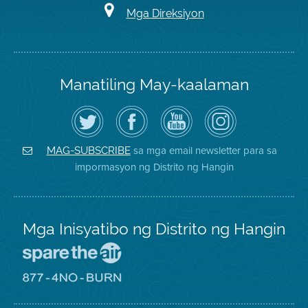
Mga Direksiyon
Manatiling May-kaalaman
I-
Bisitahin
Channel
Air
follow
ang
sa
District
ang
Page
YouTube
on
Air
sa
ng
Instagram
District
Facebook
Air
sa mga email newsletter para sa
MAG-SUBSCRIBE
sa
ng
District
impormasyon ng Distrito ng Hangin
Twitter
Distrito
Mga Inisyatibo ng Distrito ng Hangin
Pumunta
sa
Lugar
Pumunta
na
sa
Iligtas
8774