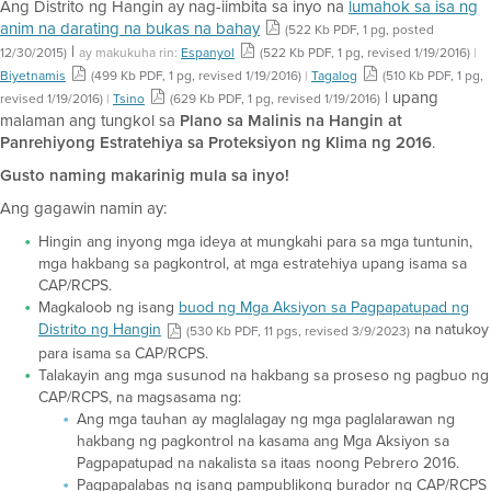
Ang Distrito ng Hangin ay nag-iimbita sa inyo na
lumahok sa isa ng
anim na darating na bukas na bahay
(522 Kb PDF, 1 pg, posted
|
12/30/2015)
ay makukuha rin:
Espanyol
(522 Kb PDF, 1 pg, revised 1/19/2016)
|
Biyetnamis
(499 Kb PDF, 1 pg, revised 1/19/2016)
|
Tagalog
(510 Kb PDF, 1 pg,
| upang
revised 1/19/2016)
|
Tsino
(629 Kb PDF, 1 pg, revised 1/19/2016)
malaman ang tungkol sa
Plano sa Malinis na Hangin at
Panrehiyong Estratehiya sa Proteksiyon ng Klima ng 2016
.
Gusto naming makarinig mula sa inyo!
Ang gagawin namin ay:
Hingin ang inyong mga ideya at mungkahi para sa mga tuntunin,
mga hakbang sa pagkontrol, at mga estratehiya upang isama sa
CAP/RCPS.
Magkaloob ng isang
buod ng Mga Aksiyon sa Pagpapatupad ng
Distrito ng Hangin
na natukoy
(530 Kb PDF, 11 pgs, revised 3/9/2023)
para isama sa CAP/RCPS.
Talakayin ang mga susunod na hakbang sa proseso ng pagbuo ng
CAP/RCPS, na magsasama ng:
Ang mga tauhan ay maglalagay ng mga paglalarawan ng
hakbang ng pagkontrol na kasama ang Mga Aksiyon sa
Pagpapatupad na nakalista sa itaas noong Pebrero 2016.
Pagpapalabas ng isang pampublikong burador ng CAP/RCPS