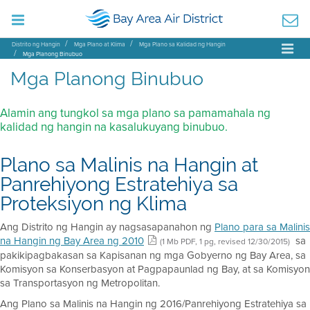
Distrito ng Hangin
Mga Plano at Klima
Mga Plano sa Kalidad ng Hangin
Mga Planong Binubuo
Mga Planong Binubuo
Alamin ang tungkol sa mga plano sa pamamahala ng
kalidad ng hangin na kasalukuyang binubuo.
Plano sa Malinis na Hangin at
Panrehiyong Estratehiya sa
Proteksiyon ng Klima
Ang Distrito ng Hangin ay nagsasapanahon ng
Plano para sa Malinis
na Hangin ng Bay Area ng 2010
sa
(1 Mb PDF, 1 pg, revised 12/30/2015)
pakikipagbakasan sa Kapisanan ng mga Gobyerno ng Bay Area, sa
Komisyon sa Konserbasyon at Pagpapaunlad ng Bay, at sa Komisyon
sa Transportasyon ng Metropolitan.
Ang Plano sa Malinis na Hangin ng 2016/Panrehiyong Estratehiya sa