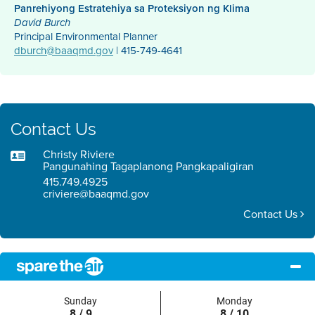
Panrehiyong Estratehiya sa Proteksiyon ng Klima
David Burch
Principal Environmental Planner
dburch@baaqmd.gov
| 415-749-4641
Contact Us
Christy Riviere
Pangunahing Tagaplanong Pangkapaligiran
415.749.4925
criviere@baaqmd.gov
Contact Us
Sunday
Monday
8 / 9
8 / 10