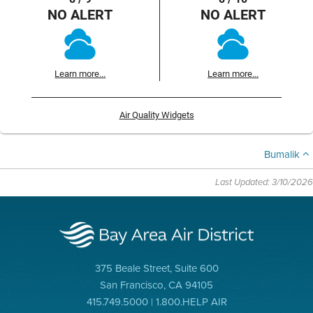
NO ALERT
NO ALERT
Learn more...
Learn more...
Air Quality Widgets
Bumalik
Last Updated: 3/10/2026
375 Beale Street, Suite 600
San Francisco, CA 94105
415.749.5000 | 1.800.HELP AIR