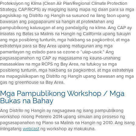
Proteksiyon ng Klima (Clean Air Plan/Regional Climate Protection
Strategy, CAP/RCPS) ay magiging isang mapa ng daan para sa mga
pagsisikap ng Distrito ng Hangin sa susunod na ilang taon upang
bawasan ang pagpaparumi sa hangin at protektahan ang
pampublikong kalusugan at ang pandaigdig na klima. Ang CAP ay
iniaatas ng Batas sa Malinis na Hangin ng California upang tukuyin
ang mga posibleng tuntunin, mga hakbang sa pagkontrol, at mga
estratehiya para sa Bay Area upang matugunan ang mga
pamantayan ng estado para sa ozone o “ulap-usok.” Ang
pagsasapanahon ng CAP ay magsasama ng kauna-unahang
masasaklaw na mga RCPS ng Bay Area, na tutukoy sa mga
posibleng tuntunin, mga hakbang sa pagkontrol, at mga estratehiya
na mapagsisikapan ng Distrito ng Hangin upang bawasan ang mga
gas ng greenhouse sa Bay Area.
Mga Pampublikong Workshop / Mga
Bukas na Bahay
Ang Distrito ng Hangin ay nagsagawa ng isang pampublikong
workshop noong Pebrero 2014 upang simulan ang proseso ng
pagsasapanahon ng Plano sa Malinis na Hangin ng 2010. Ang isang
iniingatang
webcast
ng workshop ay makukuha.