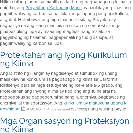
Nilikha bilang tugon sa mabilis na takbo ng pagbabago ng klima sa
daigdig, ang
Proyektong Karbon ng Marin
ay naglalayong itaas ang
paghihiwalay ng karbon sa pastulan, mga lupang pang-agrikultura,
at gubat. Halimbawa, ang mga mananaliksik ng Proyekto ay
nagpasiya na ang isang manipis na suson ng compost sa mga
pinapastulang lupa ay maaaring magtaas nang malaki sa
pagyabong ng halaman, pagpapanatili ng tubig sa lupa, at
paghihiwalay ng karbon sa lupa.
Protektahan ang Iyong Kurikulum
ng Klima
Ang Distrito ng Hangin ay nagdisenyo at sumubok ng unang
masaklaw na kurikulum sa pagbabago ng klima sa California.
Idinisenyo para sa mga estudyante ng ika-4 at ika-5 grado, ang
Protektahan ang Inyong Klima ay kabilang ang 16 na aral na
nagpopokus sa pagpaparumi sa hangin, enerhiya, pagbawas ng
enerhiya, at transportasyon. Ang
kurikulum ay makukuha upang i-
download
nang walang bayad.
(4 Mb PDF, 154 pgs, revised 11/2/2023)
Mga Organisasyon ng Proteksiyon
ng Klima