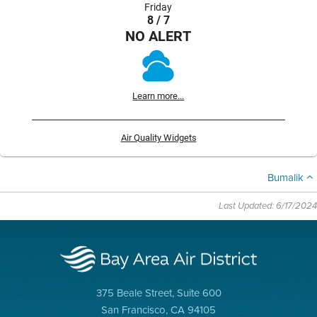
Friday
8 / 7
NO ALERT
Learn more...
Air Quality Widgets
Bumalik
Last Updated: 6/17/2024
375 Beale Street, Suite 600
San Francisco, CA 94105