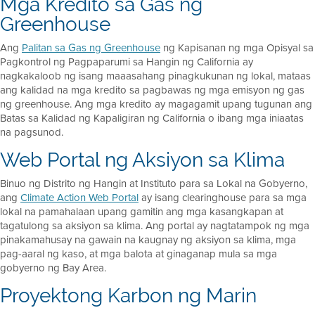
Mga Kredito sa Gas ng
Greenhouse
Ang
Palitan sa Gas ng Greenhouse
ng Kapisanan ng mga Opisyal sa
Pagkontrol ng Pagpaparumi sa Hangin ng California ay
nagkakaloob ng isang maaasahang pinagkukunan ng lokal, mataas
ang kalidad na mga kredito sa pagbawas ng mga emisyon ng gas
ng greenhouse. Ang mga kredito ay magagamit upang tugunan ang
Batas sa Kalidad ng Kapaligiran ng California o ibang mga iniaatas
na pagsunod.
Web Portal ng Aksiyon sa Klima
Binuo ng Distrito ng Hangin at Instituto para sa Lokal na Gobyerno,
ang
Climate Action Web Portal
ay isang clearinghouse para sa mga
lokal na pamahalaan upang gamitin ang mga kasangkapan at
tagatulong sa aksiyon sa klima. Ang portal ay nagtatampok ng mga
pinakamahusay na gawain na kaugnay ng aksiyon sa klima, mga
pag-aaral ng kaso, at mga balota at ginaganap mula sa mga
gobyerno ng Bay Area.
Proyektong Karbon ng Marin