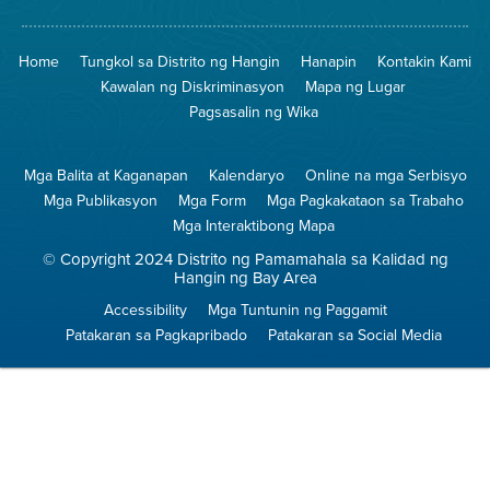
na
sa
Iligtas
8774
ang
Lugar
Home
Tungkol sa Distrito ng Hangin
Hanapin
Kontakin Kami
Hangin
na
Walang
Kawalan ng Diskriminasyon
Mapa ng Lugar
Pagsunog
Pagsasalin ng Wika
Mga Balita at Kaganapan
Kalendaryo
Online na mga Serbisyo
Mga Publikasyon
Mga Form
Mga Pagkakataon sa Trabaho
Mga Interaktibong Mapa
© Copyright 2024 Distrito ng Pamamahala sa Kalidad ng
Hangin ng Bay Area
Accessibility
Mga Tuntunin ng Paggamit
Patakaran sa Pagkapribado
Patakaran sa Social Media