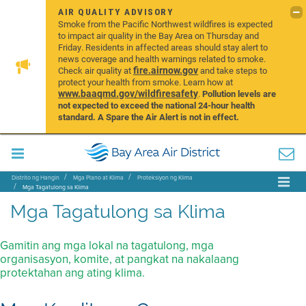
AIR QUALITY ADVISORY
Smoke from the Pacific Northwest wildfires is expected
to impact air quality in the Bay Area on Thursday and
Friday. Residents in affected areas should stay alert to
news coverage and health warnings related to smoke.
fire.airnow.gov
Check air quality at
and take steps to
protect your health from smoke. Learn how at
www.baaqmd.gov/wildfiresafety
.
Pollution levels are
not expected to exceed the national 24-hour health
standard. A Spare the Air Alert is not in effect.
Distrito ng Hangin
Mga Plano at Klima
Proteksiyon ng Klima
Mga Tagatulong sa Klima
Mga Tagatulong sa Klima
Gamitin ang mga lokal na tagatulong, mga
organisasyon, komite, at pangkat na nakalaang
protektahan ang ating klima.