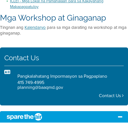
ICLEI - Mga Lokal na Pamahalaan para sa Kakayahang
Makapagpatuloy
Mga Workshop at Ginaganap
Tingnan ang
Kalendaryo
para sa mga darating na workshop at mga
ginaganap.
Contact Us
Pangkalahatang Impormasyon sa Pagpaplano
415 749-4995
planning@baaqmd.gov
Contact Us