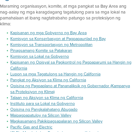
Maraming organisasyon, komite, at mga pangkat sa Bay Area ang
nag-aalay ng mga karagdagang tagatulong para sa mga lokal na
pamahalaan at ibang nagtatrabaho patungo sa proteksiyon ng
klima:
Kapisanan ng mga Gobyerno ng Bay Area
Komisyon sa Konserbasyon at Pagpapaunlad ng Bay
Komisyon sa Transportasyon ng Metropolitan
Pinagsamang Komite sa Patakaran
Komisyon sa Lokal na Gobyerno
Kapisanan ng Opisyal sa Pagkontrol ng Pagpaparumi sa Hangin ng
California
Lupon sa mga Tagatulong sa Hangin ng California
Pangkat ng Aksiyon sa Klima ng California
Opisina ng Pagpaplano at Pananaliksik ng Gobernador (Kampanya
sa Proteksiyon ng Klima)
Talaan ng Aksiyon sa Klima ng California
Instituto para sa Lokal na Gobyerno
Opisina ng Pangkalahatang Abugado
Maipagpapatuloy na Silicon Valley
Magkasamang Pakikipagsapalaran ng Silicon Valley
Pacific Gas and Electric