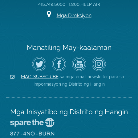
415.749.5000 | 1.800.HELP AIR
Mga Direksiyon
Manatiling May-kaalaman
I-
Bisitahin
Channel
Air
follow
ang
sa
District
ang
Page
YouTube
on
Air
sa
ng
Instagram
District
Facebook
Air
sa mga email newsletter para sa
MAG-SUBSCRIBE
sa
ng
District
impormasyon ng Distrito ng Hangin
Twitter
Distrito
Mga Inisyatibo ng Distrito ng Hangin
Pumunta
sa
Lugar
Pumunta