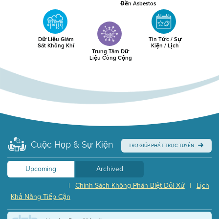
Đến Asbestos
Dữ Liệu Giám
Tin Tức / Sự
Sát Không Khí
Kiện / Lịch
Trung Tâm Dữ
Liệu Công Cộng
Cuộc Họp & Sự Kiện
TRỢ GIÚP PHÁT TRỰC TUYẾN
Upcoming
Archived
Chính Sách Không Phân Biệt Đối Xử
Lịch
|
|
Khả Năng Tiếp Cận