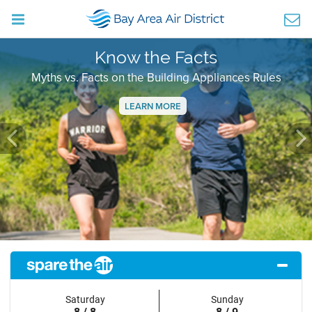
Know the Facts
Myths vs. Facts on the Building Appliances Rules
LEARN MORE
Previous
Ne
Saturday
Sunday