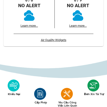
8 / 8
8 / 9
NO ALERT
NO ALERT
Learn more...
Learn more...
Air Quality Widgets
Khiếu Nại
Đơn Xin Tài Trợ
Cấp Phép
Yêu Cầu Công
Việc Liên Quan