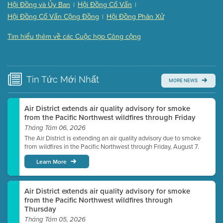
Hội Đồng và Ủy Ban
Hội Đồng Cố Vấn
|
|
Presentation (Part 3 of 3)
(168 Kb PDF , 3 pgs )
Hội Đồng Cố Vấn Cộng Đồng
Hội Đồng Phân Xử
|
Meeting Details
Tìm hiểu thêm về các Cuộc họp Công cộng
Submit a comment
Video link(s) will be active 5 minutes before meeting
time.
Tin Tức
Mới Nhất
MORE NEWS
Watch for real-time closed captioning with agenda
Learn more
Air District extends air quality advisory for smoke
from the Pacific Northwest wildfires through Friday
Tháng Tám 06, 2026
The Air District is extending an air quality advisory due to smoke
from wildfires in the Pacific Northwest through Friday, August 7.
Learn More
Air District extends air quality advisory for smoke
from the Pacific Northwest wildfires through
Thursday
Tháng Tám 05, 2026