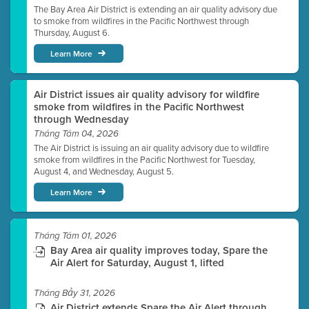
The Bay Area Air District is extending an air quality advisory due
to smoke from wildfires in the Pacific Northwest through
Thursday, August 6.
Learn More
Air District issues air quality advisory for wildfire
smoke from wildfires in the Pacific Northwest
through Wednesday
Tháng Tám 04, 2026
The Air District is issuing an air quality advisory due to wildfire
smoke from wildfires in the Pacific Northwest for Tuesday,
August 4, and Wednesday, August 5.
Learn More
Tháng Tám 01, 2026
Bay Area air quality improves today, Spare the
Air Alert for Saturday, August 1, lifted
Tháng Bảy 31, 2026
Air District extends Spare the Air Alert through