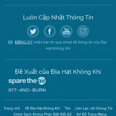
Luôn Cập Nhật Thông Tin
Hãy
Truy
Kênh
Air
theo
cập
YouTube
District
dõi
Trang
của
on
Địa
Facebook
Địa
Instagram
Hạt
của
Hạt
nhận bản tin qua email về thông tin của Địa
ĐĂNG KÝ
Không
Địa
Không
Hạt Không Khí
Khí
Hạt
Khí
trên
Twitter
Đề Xuất của Địa Hạt Không Khí
Đến
Trang
Mạng
Đến
Spare
Trang
The
Mạng
Air
8774
Trang chủ
Về Địa Hạt Không Khí
Tìm
Liên Lạc với Chúng Tôi
(Bảo
No
Toàn
Burn
Chính Sách Không Phân Biệt Đối Xử
Sơ Đồ Trang Mạng
Không
(Không