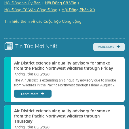
(121 Kb PDF , 2 pgs )
Hội Đồng và Ủy Ban
Hội Đồng Cố Vấn
|
|
Presentation (Part 3 of 3)
(168 Kb PDF , 3 pgs )
Hội Đồng Cố Vấn Cộng Đồng
Hội Đồng Phân Xử
|
Meeting Details
Tìm hiểu thêm về các Cuộc họp Công cộng
Submit a comment
Video link(s) will be active 5 minutes before meeting
time.
Tin Tức
Mới Nhất
MORE NEWS
Watch for real-time closed captioning with agenda
Learn more
Air District extends air quality advisory for smoke
from the Pacific Northwest wildfires through Friday
Tháng Tám 06, 2026
The Air District is extending an air quality advisory due to smoke
from wildfires in the Pacific Northwest through Friday, August 7.
Learn More
Air District extends air quality advisory for smoke
from the Pacific Northwest wildfires through
Thursday
Tháng Tám 05, 2026