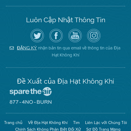
Luôn Cập Nhật Thông Tin
Hãy
Truy
Kênh
Air
theo
cập
YouTube
District
dõi
Trang
của
on
Địa
Facebook
Địa
Instagram
Hạt
của
Hạt
nhận bản tin qua email về thông tin của Địa
ĐĂNG KÝ
Không
Địa
Không
Hạt Không Khí
Khí
Hạt
Khí
trên
Twitter
Đề Xuất của Địa Hạt Không Khí
Đến
Trang
Mạng
Đến
Spare
Trang
The
Mạng
Air
8774
Trang chủ
Về Địa Hạt Không Khí
Tìm
Liên Lạc với Chúng Tôi
(Bảo
No
Toàn
Burn
Chính Sách Không Phân Biệt Đối Xử
Sơ Đồ Trang Mạng
Không
(Không