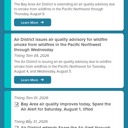
The Bay Area Air District is extending an air quality advisory due
to smoke from wildfires in the Pacific Northwest through
Thursday, August 6.
Learn More
Air District issues air quality advisory for wildfire
smoke from wildfires in the Pacific Northwest
through Wednesday
Tháng Tám 04, 2026
The Air District is issuing an air quality advisory due to wildfire
smoke from wildfires in the Pacific Northwest for Tuesday,
August 4, and Wednesday, August 5.
Learn More
Tháng Tám 01, 2026
Bay Area air quality improves today, Spare the
Air Alert for Saturday, August 1, lifted
Tháng Bảy 31, 2026
Air District extends Spare the Air Alert through