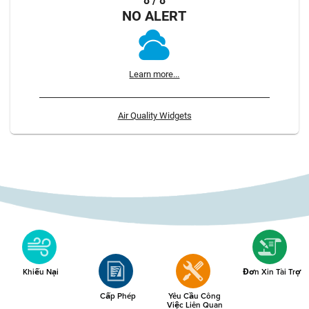
8 / 8
NO ALERT
Learn more...
Air Quality Widgets
Khiếu Nại
Đơn Xin Tài Trợ
Cấp Phép
Yêu Cầu Công
Việc Liên Quan