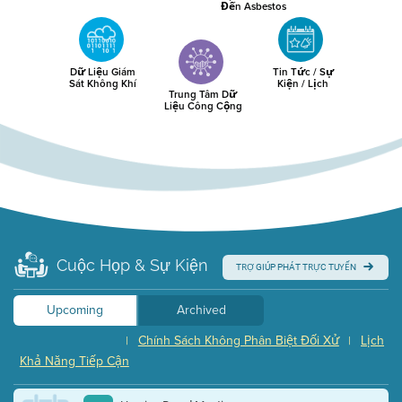
Đến Asbestos
Dữ Liệu Giám
Tin Tức / Sự
Sát Không Khí
Kiện / Lịch
Trung Tâm Dữ
Liệu Công Cộng
Cuộc Họp & Sự Kiện
TRỢ GIÚP PHÁT TRỰC TUYẾN
Upcoming
Archived
Chính Sách Không Phân Biệt Đối Xử
Lịch
|
|
Khả Năng Tiếp Cận