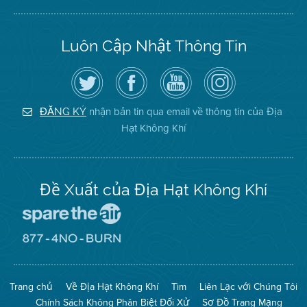
Luôn Cập Nhật Thông Tin
Hãy
Truy
Kênh
Air
theo
cập
YouTube
District
dõi
Trang
của
on
Địa
Facebook
Địa
Instagram
Hạt
của
Hạt
nhận bản tin qua email về thông tin của Địa
ĐĂNG KÝ
Không
Địa
Không
Hạt Không Khí
Khí
Hạt
Khí
trên
Twitter
Đề Xuất của Địa Hạt Không Khí
Đến
Trang
Mạng
Đến
Spare
Trang
The
Mạng
Air
8774
Trang chủ
Về Địa Hạt Không Khí
Tìm
Liên Lạc với Chúng Tôi
(Bảo
No
Toàn
Burn
Chính Sách Không Phân Biệt Đối Xử
Sơ Đồ Trang Mạng
Không
(Không