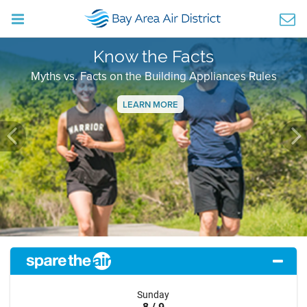
Know the Facts
Myths vs. Facts on the Building Appliances Rules
LEARN MORE
Previous
Ne
Sunday