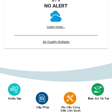
8 / 9
NO ALERT
Learn more...
Air Quality Widgets
Khiếu Nại
Đơn Xin Tài Trợ
Cấp Phép
Yêu Cầu Công
Việc Liên Quan