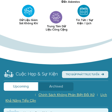
Đến Asbestos
Dữ Liệu Giám
Tin Tức / Sự
Sát Không Khí
Kiện / Lịch
Trung Tâm Dữ
Liệu Công Cộng
Cuộc Họp & Sự Kiện
TRỢ GIÚP PHÁT TRỰC TUYẾN
Upcoming
Archived
Chính Sách Không Phân Biệt Đối Xử
Lịch
|
|
Khả Năng Tiếp Cận