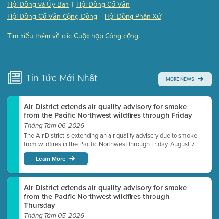
Hội Đồng và Ủy Ban
Hội Đồng Cố Vấn
|
|
Presentation (Part 3 of 3)
(168 Kb PDF , 3 pgs )
Hội Đồng Cố Vấn Cộng Đồng
Hội Đồng Phân Xử
|
Meeting Details
Tìm hiểu thêm về các Cuộc họp Công cộng
Submit a comment
Video link(s) will be active 5 minutes before meeting
time.
Tin Tức
Mới Nhất
MORE NEWS
Watch for real-time closed captioning with agenda
Learn more
Air District extends air quality advisory for smoke
from the Pacific Northwest wildfires through Friday
Tháng Tám 06, 2026
The Air District is extending an air quality advisory due to smoke
from wildfires in the Pacific Northwest through Friday, August 7.
Learn More
Air District extends air quality advisory for smoke
from the Pacific Northwest wildfires through
Thursday
Tháng Tám 05, 2026