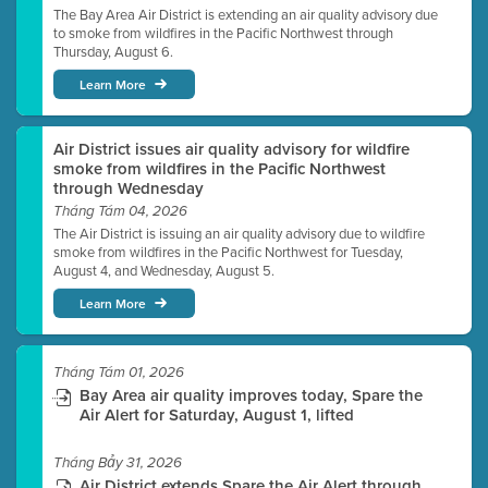
The Bay Area Air District is extending an air quality advisory due
to smoke from wildfires in the Pacific Northwest through
Thursday, August 6.
Learn More
Air District issues air quality advisory for wildfire
smoke from wildfires in the Pacific Northwest
through Wednesday
Tháng Tám 04, 2026
The Air District is issuing an air quality advisory due to wildfire
smoke from wildfires in the Pacific Northwest for Tuesday,
August 4, and Wednesday, August 5.
Learn More
Tháng Tám 01, 2026
Bay Area air quality improves today, Spare the
Air Alert for Saturday, August 1, lifted
Tháng Bảy 31, 2026
Air District extends Spare the Air Alert through