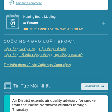
Submit a comment
Hearing Board Meeting
SEP
01
In Person
2026
STREAMING LIVE ON 9/01 AT 9:30 AM
Presentation (Part 1 of 3)
(5 Mb PDF , 87 pgs )
CUỘC HỌP ĐẠO LUẬT BROWN
Presentation (Part 2 of 3)
(121 Kb PDF , 2 pgs )
Hội Đồng và Ủy Ban
|
Hội Đồng Cố Vấn
|
Presentation (Part 3 of 3)
(168 Kb PDF , 3 pgs )
Hội Đồng Cố Vấn Cộng Đồng
|
Hội Đồng Phân Xử
Meeting Details
Tìm hiểu thêm về các Cuộc họp Công cộng
Submit a comment
Video link(s) will be active 5 minutes before meeting
time.
Tin Tức
Mới Nhất
MORE NEWS
Watch for real-time closed captioning with agenda
Learn more
Air District extends air quality advisory for smoke
from the Pacific Northwest wildfires through
Thursday