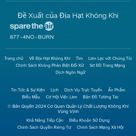
Đề Xuất của Địa Hạt Không Khí
Đến
Trang
Mạng
Đến
Spare
Trang
The
Mạng
Air
8774
Trang chủ
Về Địa Hạt Không Khí
Tìm
Liên Lạc với Chúng Tôi
(Bảo
No
Toàn
Burn
Chính Sách Không Phân Biệt Đối Xử
Sơ Đồ Trang Mạng
Không
(Không
Khí)
Đốt)
Dịch Ngôn Ngữ
Tin Tức & Sự Kiện
Lịch
Dịch Vụ Trực Tuyến
Ấn Phẩm
Biểu Mẫu
Cơ Hội Việc Làm
Bản Đồ Tương Tác
© Bản Quyền 2024 Cơ Quan Quản Lý Chất Lượng Không Khí
Vùng Vịnh
Khả Năng Tiếp Cận
Điều Khoản Sử Dụng
Chính Sách Quyền Riêng Tư
Chính Sách Mạng Xã Hội