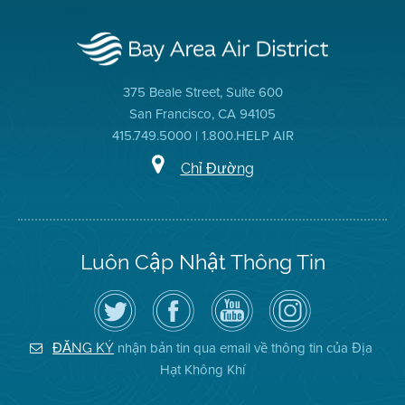
375 Beale Street, Suite 600
San Francisco, CA 94105
415.749.5000 | 1.800.HELP AIR
Chỉ Đường
Luôn Cập Nhật Thông Tin
Hãy
Truy
Kênh
Air
theo
cập
YouTube
District
dõi
Trang
của
on
Địa
Facebook
Địa
Instagram
Hạt
của
Hạt
nhận bản tin qua email về thông tin của Địa
ĐĂNG KÝ
Không
Địa
Không
Hạt Không Khí
Khí
Hạt
Khí
trên
Twitter