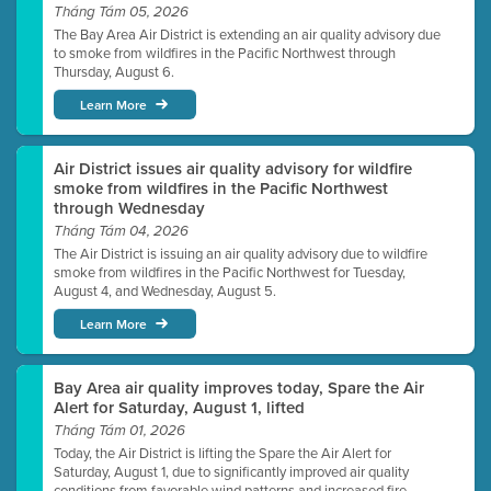
Tháng Tám 05, 2026
The Bay Area Air District is extending an air quality advisory due
to smoke from wildfires in the Pacific Northwest through
Thursday, August 6.
Learn More
Air District issues air quality advisory for wildfire
smoke from wildfires in the Pacific Northwest
through Wednesday
Tháng Tám 04, 2026
The Air District is issuing an air quality advisory due to wildfire
smoke from wildfires in the Pacific Northwest for Tuesday,
August 4, and Wednesday, August 5.
Learn More
Bay Area air quality improves today, Spare the Air
Alert for Saturday, August 1, lifted
Tháng Tám 01, 2026
Today, the Air District is lifting the Spare the Air Alert for
Saturday, August 1, due to significantly improved air quality
conditions from favorable wind patterns and increased fire