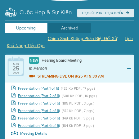
Cuộc Họp & Sự Kiện
TRỢ GIÚP PHÁT TRỰC TUYẾN
Upcoming
Archived
|
Chính Sách Không Phân Biệt Đối Xử
|
Lịch
Khả Năng Tiếp Cận
Hearing Board Meeting
NEW
AUG
25
In Person
2026
STREAMING LIVE ON 8/25 AT 9:30 AM
Presentation (Part 1 of 6)
(432 Kb PDF , 17 pgs )
Presentation (Part 2 of 6)
(508 Kb PDF , 16 pgs )
Presentation (Part 3 of 6)
(185 Kb PDF , 3 pgs )
Presentation (Part 4 of 6)
(374 Kb PDF , 7 pgs )
Presentation (Part 5 of 6)
(149 Kb PDF , 3 pgs )
Presentation (Part 6 of 6)
(184 Kb PDF , 3 pgs )
Meeting Details