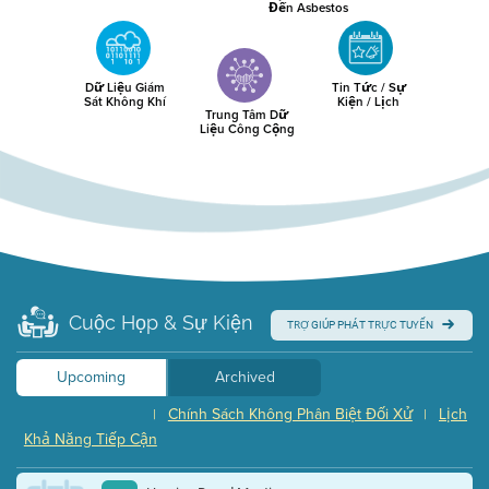
Đến Asbestos
Dữ Liệu Giám
Tin Tức / Sự
Sát Không Khí
Kiện / Lịch
Trung Tâm Dữ
Liệu Công Cộng
Cuộc Họp & Sự Kiện
TRỢ GIÚP PHÁT TRỰC TUYẾN
Upcoming
Archived
Chính Sách Không Phân Biệt Đối Xử
Lịch
|
|
Khả Năng Tiếp Cận