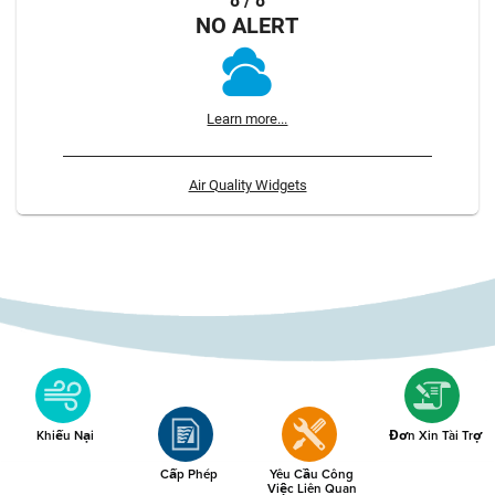
8 / 8
NO ALERT
Learn more...
Air Quality Widgets
Khiếu Nại
Đơn Xin Tài Trợ
Cấp Phép
Yêu Cầu Công
Việc Liên Quan