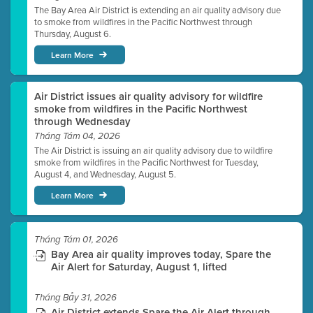
The Bay Area Air District is extending an air quality advisory due
to smoke from wildfires in the Pacific Northwest through
Thursday, August 6.
Learn More
Air District issues air quality advisory for wildfire
smoke from wildfires in the Pacific Northwest
through Wednesday
Tháng Tám 04, 2026
The Air District is issuing an air quality advisory due to wildfire
smoke from wildfires in the Pacific Northwest for Tuesday,
August 4, and Wednesday, August 5.
Learn More
Tháng Tám 01, 2026
Bay Area air quality improves today, Spare the
Air Alert for Saturday, August 1, lifted
Tháng Bảy 31, 2026
Air District extends Spare the Air Alert through