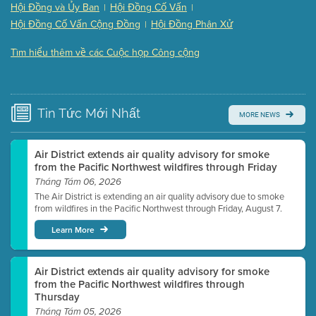
(121 Kb PDF , 2 pgs )
Hội Đồng và Ủy Ban
Hội Đồng Cố Vấn
|
|
Presentation (Part 3 of 3)
(168 Kb PDF , 3 pgs )
Hội Đồng Cố Vấn Cộng Đồng
Hội Đồng Phân Xử
|
Meeting Details
Tìm hiểu thêm về các Cuộc họp Công cộng
Submit a comment
Video link(s) will be active 5 minutes before meeting
time.
Tin Tức
Mới Nhất
MORE NEWS
Watch for real-time closed captioning with agenda
Learn more
Air District extends air quality advisory for smoke
from the Pacific Northwest wildfires through Friday
Tháng Tám 06, 2026
The Air District is extending an air quality advisory due to smoke
from wildfires in the Pacific Northwest through Friday, August 7.
Learn More
Air District extends air quality advisory for smoke
from the Pacific Northwest wildfires through
Thursday
Tháng Tám 05, 2026