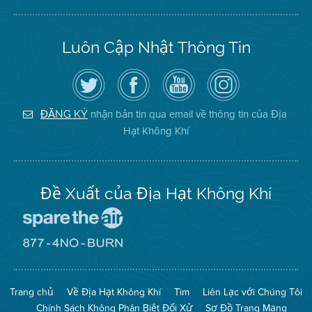
Luôn Cập Nhật Thông Tin
Hãy
Truy
Kênh
Air
theo
cập
YouTube
District
dõi
Trang
của
on
Địa
Facebook
Địa
Instagram
Hạt
của
Hạt
nhận bản tin qua email về thông tin của Địa
ĐĂNG KÝ
Không
Địa
Không
Hạt Không Khí
Khí
Hạt
Khí
trên
Twitter
Đề Xuất của Địa Hạt Không Khí
Đến
Trang
Mạng
Đến
Spare
Trang
The
Mạng
Air
8774
Trang chủ
Về Địa Hạt Không Khí
Tìm
Liên Lạc với Chúng Tôi
(Bảo
No
Toàn
Burn
Chính Sách Không Phân Biệt Đối Xử
Sơ Đồ Trang Mạng
Không
(Không