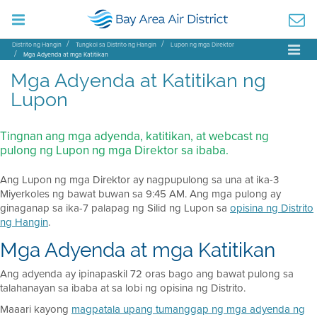
Distrito ng Hangin
Tungkol sa Distrito ng Hangin
Lupon ng mga Direktor
Mga Adyenda at mga Katitikan
Mga Adyenda at Katitikan ng
Lupon
Tingnan ang mga adyenda, katitikan, at webcast ng
pulong ng Lupon ng mga Direktor sa ibaba.
Ang Lupon ng mga Direktor ay nagpupulong sa una at ika-3
Miyerkoles ng bawat buwan sa 9:45 AM. Ang mga pulong ay
ginaganap sa ika-7 palapag ng Silid ng Lupon sa
opisina ng Distrito
ng Hangin
.
Mga Adyenda at mga Katitikan
Ang adyenda ay ipinapaskil 72 oras bago ang bawat pulong sa
talahanayan sa ibaba at sa lobi ng opisina ng Distrito.
Maaari kayong
magpatala upang tumanggap ng mga adyenda ng