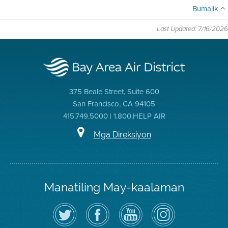
Bumalik
Last Updated: 7/16/2026
375 Beale Street, Suite 600
San Francisco, CA 94105
415.749.5000 | 1.800.HELP AIR
Mga Direksiyon
Manatiling May-kaalaman
I-
Bisitahin
Channel
Air
follow
ang
sa
District
ang
Page
YouTube
on
Air
sa
ng
Instagram