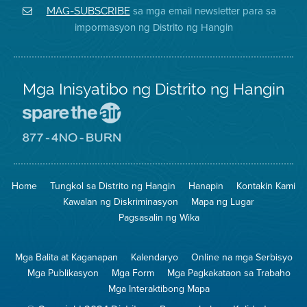
District
Facebook
Air
sa mga email newsletter para sa
MAG-SUBSCRIBE
sa
ng
District
impormasyon ng Distrito ng Hangin
Twitter
Distrito
Mga Inisyatibo ng Distrito ng Hangin
Pumunta
sa
Lugar
Pumunta
na
sa
Iligtas
8774
ang
Lugar
Home
Tungkol sa Distrito ng Hangin
Hanapin
Kontakin Kami
Hangin
na
Walang
Kawalan ng Diskriminasyon
Mapa ng Lugar
Pagsunog
Pagsasalin ng Wika
Mga Balita at Kaganapan
Kalendaryo
Online na mga Serbisyo
Mga Publikasyon
Mga Form
Mga Pagkakataon sa Trabaho
Mga Interaktibong Mapa