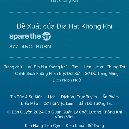
Hạt Không Khí
trên
Twitter
Đề Xuất của Địa Hạt Không Khí
Đến
Trang
Mạng
Đến
Spare
Trang
The
Mạng
Air
8774
Trang chủ
Về Địa Hạt Không Khí
Tìm
Liên Lạc với Chúng Tôi
(Bảo
No
Toàn
Burn
Chính Sách Không Phân Biệt Đối Xử
Sơ Đồ Trang Mạng
Không
(Không
Khí)
Đốt)
Dịch Ngôn Ngữ
Tin Tức & Sự Kiện
Lịch
Dịch Vụ Trực Tuyến
Ấn Phẩm
Biểu Mẫu
Cơ Hội Việc Làm
Bản Đồ Tương Tác
© Bản Quyền 2024 Cơ Quan Quản Lý Chất Lượng Không Khí
Vùng Vịnh
Khả Năng Tiếp Cận
Điều Khoản Sử Dụng