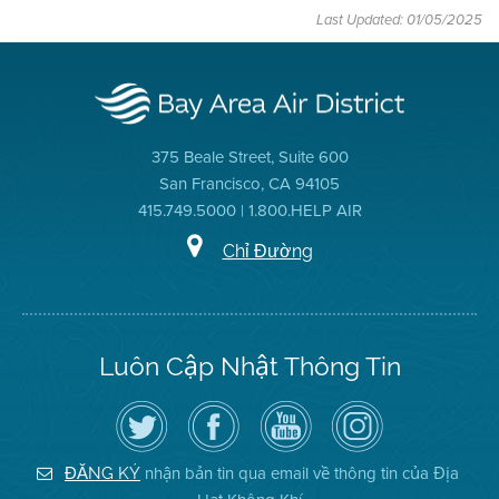
Last Updated: 01/05/2025
375 Beale Street, Suite 600
San Francisco, CA 94105
415.749.5000 | 1.800.HELP AIR
Chỉ Đường
Luôn Cập Nhật Thông Tin
Hãy
Truy
Kênh
Air
theo
cập
YouTube
District
dõi
Trang
của
on
Địa
Facebook
Địa
Instagram
Hạt
của
Hạt
nhận bản tin qua email về thông tin của Địa
ĐĂNG KÝ
Không
Địa
Không
Khí
Hạt
Khí