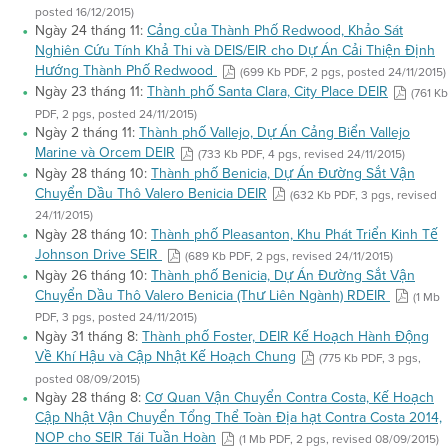
posted 16/12/2015)
Ngày 24 tháng 11:
Cảng của Thành Phố Redwood, Khảo Sát
Nghiên Cứu Tính Khả Thi và DEIS/EIR cho Dự Án Cải Thiện Định
Hướng Thành Phố Redwood
(699 Kb PDF, 2 pgs, posted 24/11/2015)
Ngày 23 tháng 11:
Thành phố Santa Clara, City Place DEIR
(761 Kb
PDF, 2 pgs, posted 24/11/2015)
Ngày 2 tháng 11:
Thành phố Vallejo, Dự Án Cảng Biển Vallejo
Marine và Orcem DEIR
(733 Kb PDF, 4 pgs, revised 24/11/2015)
Ngày 28 tháng 10:
Thành phố Benicia, Dự Án Đường Sắt Vận
Chuyển Dầu Thô Valero Benicia DEIR
(632 Kb PDF, 3 pgs, revised
24/11/2015)
Ngày 28 tháng 10:
Thành phố Pleasanton, Khu Phát Triển Kinh Tế
Johnson Drive SEIR
(689 Kb PDF, 2 pgs, revised 24/11/2015)
Ngày 26 tháng 10:
Thành phố Benicia, Dự Án Đường Sắt Vận
Chuyển Dầu Thô Valero Benicia (Thư Liên Ngành) RDEIR
(1 Mb
PDF, 3 pgs, posted 24/11/2015)
Ngày 31 tháng 8:
Thành phố Foster, DEIR Kế Hoạch Hành Động
Về Khí Hậu và Cập Nhật Kế Hoạch Chung
(775 Kb PDF, 3 pgs,
posted 08/09/2015)
Ngày 28 tháng 8:
Cơ Quan Vận Chuyển Contra Costa, Kế Hoạch
Cập Nhật Vận Chuyển Tổng Thể Toàn Địa hạt Contra Costa 2014,
NOP cho SEIR Tái Tuần Hoàn
(1 Mb PDF, 2 pgs, revised 08/09/2015)