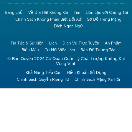
The
Mạng
Air
8774
Trang chủ
Về Địa Hạt Không Khí
Tìm
Liên Lạc với Chúng Tôi
(Bảo
No
Toàn
Burn
Chính Sách Không Phân Biệt Đối Xử
Sơ Đồ Trang Mạng
Không
(Không
Khí)
Đốt)
Dịch Ngôn Ngữ
Tin Tức & Sự Kiện
Lịch
Dịch Vụ Trực Tuyến
Ấn Phẩm
Biểu Mẫu
Cơ Hội Việc Làm
Bản Đồ Tương Tác
© Bản Quyền 2024 Cơ Quan Quản Lý Chất Lượng Không Khí
Vùng Vịnh
Khả Năng Tiếp Cận
Điều Khoản Sử Dụng
Chính Sách Quyền Riêng Tư
Chính Sách Mạng Xã Hội