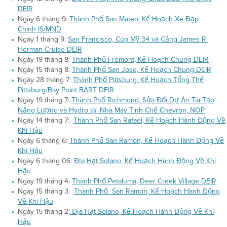
DEIR
Ngày 6 tháng 9:
Thành Phố San Mateo, Kế Hoạch Xe Đạp
Chính IS/MND
Ngày 1 tháng 9:
San Francisco, Cúp Mỹ 34 và Cảng James R.
Herman Cruise DEIR
Ngày 19 tháng 8:
Thành Phố Fremont, Kế Hoạch Chung DEIR
Ngày 15 tháng 8:
Thành Phố San Jose, Kế Hoạch Chung DEIR
Ngày 28 tháng 7:
Thành Phố Pittsburg, Kế Hoạch Tổng Thể
Pittsburg/Bay Point BART DEIR
Ngày 19 tháng 7:
Thành Phố Richmond, Sửa Đổi Dự Án Tái Tạo
Năng Lượng và Hydro tại Nhà Máy Tinh Chế Chevron, NOP
Ngày 14 tháng 7:
Thành Phố San Rafael, Kế Hoạch Hành Động Về
Khí Hậu
Ngày 6 tháng 6:
Thành Phố San Ramon, Kế Hoạch Hành Động Về
Khí Hậu
Ngày 6 tháng 06:
Địa Hạt Solano, Kế Hoạch Hành Động Về Khí
Hậu
Ngày 19 tháng 4:
Thành Phố Petaluma, Deer Creek Village DEIR
Ngày 15 tháng 3:
Thành Phố San Ramon, Kế Hoạch Hành Động
Về Khí Hậu
Ngày 15 tháng 2:
Địa Hạt Solano, Kế Hoạch Hành Động Về Khí
Hậu