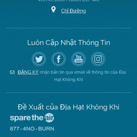
Chỉ Đường
Luôn Cập Nhật Thông Tin
Hãy
Truy
Kênh
Air
theo
cập
YouTube
District
dõi
Trang
của
on
Địa
Facebook
Địa
Instagram
Hạt
của
Hạt
nhận bản tin qua email về thông tin của Địa
ĐĂNG KÝ
Không
Địa
Không
Hạt Không Khí
Khí
Hạt
Khí
trên
Twitter
Đề Xuất của Địa Hạt Không Khí
Đến
Trang
Mạng
Đến
Spare
Trang