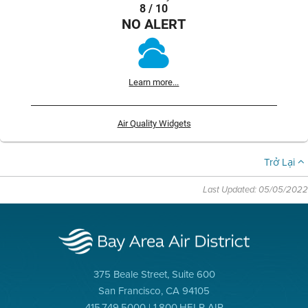
8 / 10
NO ALERT
Learn more...
Air Quality Widgets
Trở Lại
Last Updated: 05/05/2022
375 Beale Street, Suite 600
San Francisco, CA 94105
415.749.5000 | 1.800.HELP AIR