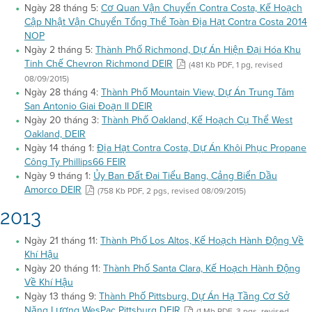
Ngày 28 tháng 5:
Cơ Quan Vận Chuyển Contra Costa, Kế Hoạch
Cập Nhật Vận Chuyển Tổng Thể Toàn Địa Hạt Contra Costa 2014
NOP
Ngày 2 tháng 5:
Thành Phố Richmond, Dự Án Hiện Đại Hóa Khu
Tinh Chế Chevron Richmond DEIR
(481 Kb PDF, 1 pg, revised
08/09/2015)
Ngày 28 tháng 4:
Thành Phố Mountain View, Dự Án Trung Tâm
San Antonio Giai Đoạn II DEIR
Ngày 20 tháng 3:
Thành Phố Oakland, Kế Hoạch Cụ Thể West
Oakland, DEIR
Ngày 14 tháng 1:
Địa Hạt Contra Costa, Dự Án Khôi Phục Propane
Công Ty Phillips66 FEIR
Ngày 9 tháng 1:
Ủy Ban Đất Đai Tiểu Bang, Cảng Biển Dầu
Amorco DEIR
(758 Kb PDF, 2 pgs, revised 08/09/2015)
2013
Ngày 21 tháng 11:
Thành Phố Los Altos, Kế Hoạch Hành Động Về
Khí Hậu
Ngày 20 tháng 11:
Thành Phố Santa Clara, Kế Hoạch Hành Động
Về Khí Hậu
Ngày 13 tháng 9:
Thành Phố Pittsburg, Dự Án Hạ Tầng Cơ Sở
Năng Lượng WesPac Pittsburg DEIR
(1 Mb PDF, 3 pgs, revised