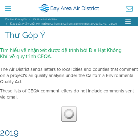
Địa Hạt Không Khí
Kế Hoạch & Khí Hậu
Đạo Luật Phẩm Chất Môi Trường California (California Environmental Quality Act - CEQA)
Thư Góp Ý CEQA
Thư Góp Ý
Tìm hiểu về nhận xét được đệ trình bởi Địa Hạt Không
Khí về quy trình CEQA.
The Air District sends letters to local cities and counties that comment
on a project's air quality analysis under the California Environmental
Quality Act.
These lists of CEQA comment letters do not include comments sent
via email.
2019