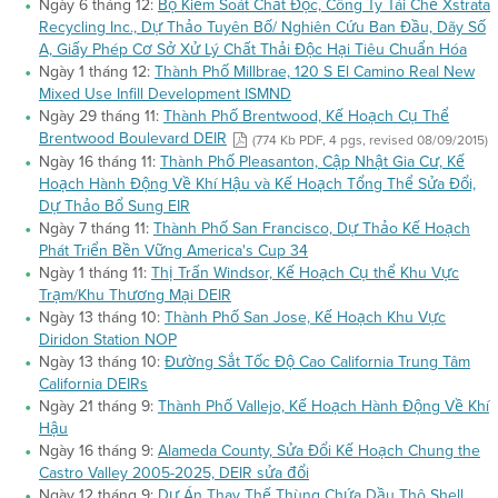
Ngày 6 tháng 12:
Bộ Kiểm Soát Chất Độc, Công Ty Tái Chế Xstrata
Recycling Inc., Dự Thảo Tuyên Bố/ Nghiên Cứu Ban Đầu, Dãy Số
A, Giấy Phép Cơ Sở Xử Lý Chất Thải Độc Hại Tiêu Chuẩn Hóa
Ngày 1 tháng 12:
Thành Phố Millbrae, 120 S El Camino Real New
Mixed Use Infill Development ISMND
Ngày 29 tháng 11:
Thành Phố Brentwood, Kế Hoạch Cụ Thể
Brentwood Boulevard DEIR
(774 Kb PDF, 4 pgs, revised 08/09/2015)
Ngày 16 tháng 11:
Thành Phố Pleasanton, Cập Nhật Gia Cư, Kế
Hoạch Hành Động Về Khí Hậu và Kế Hoạch Tổng Thể Sửa Đổi,
Dự Thảo Bổ Sung EIR
Ngày 7 tháng 11:
Thành Phố San Francisco, Dự Thảo Kế Hoạch
Phát Triển Bền Vững America's Cup 34
Ngày 1 tháng 11:
Thị Trấn Windsor, Kế Hoạch Cụ thể Khu Vực
Trạm/Khu Thương Mại DEIR
Ngày 13 tháng 10:
Thành Phố San Jose, Kế Hoạch Khu Vực
Diridon Station NOP
Ngày 13 tháng 10:
Đường Sắt Tốc Độ Cao California Trung Tâm
California DEIRs
Ngày 21 tháng 9:
Thành Phố Vallejo, Kế Hoạch Hành Động Về Khí
Hậu
Ngày 16 tháng 9:
Alameda County, Sửa Đổi Kế Hoạch Chung the
Castro Valley 2005-2025, DEIR sửa đổi
Ngày 12 tháng 9:
Dự Án Thay Thế Thùng Chứa Dầu Thô Shell