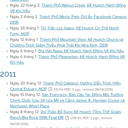
Ngày 22 tháng 2:
Thành Phố Walnut Creek, Kế Hoạch Hành Động
Về Khí Hậu
Ngày 2 tháng 2:
Thành Phố Menlo Park, Dự Án Facebook Campus,
DEIR
Ngày 26 tháng 1:
Thị Trấn Los Gatos, Kế Hoạch Cụ Thể North
Forty, NOP
Ngày 12 tháng 1:
Thành Phố Mountain View, Kế Hoạch Chung và
Chương Trình Giảm Thiểu Phát Thải Khí Nhà Kính, DEIR
Ngày 6 tháng 1:
Địa Hạt Napa, Kế Hoạch Hành Động Về Khí Hậu
Ngày 6 tháng 1:
Thành Phố Pleasanton, Kế Hoạch Hành Động Về
Khí Hậu
2011
Ngày 20 tháng 12:
Thành Phố Oakland, Hướng Dẫn Thực Hiện
Central Estuary, NOP
(131 Kb PDF, 3 pgs, revised 08/09/2015)
Ngày 15 tháng 12:
San Francisco, Báo Cáo Tác Động Môi Trường
Chính Chức Cúp 34 của Mỹ và Cảng James R. Herman Cruise và
Northeast Wharf Plaza
Ngày 8 tháng 12:
Dự Thảo Bổ Sung Kế Hoạch Tổng Thể Grady
Ranch/Big Rock 1996 Final EIR
(736 Kb PDF, 2 pgs, revised
08/09/2015)