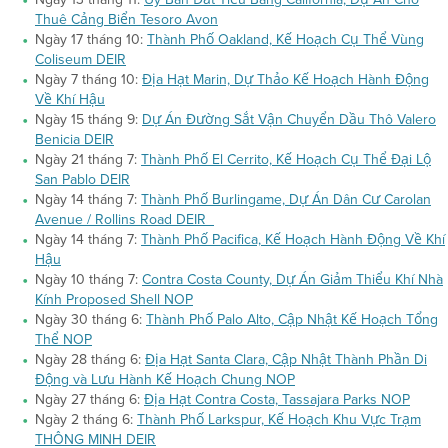
Thuê Cảng Biển Tesoro Avon
Ngày 17 tháng 10:
Thành Phố Oakland, Kế Hoạch Cụ Thể Vùng
Coliseum DEIR
Ngày 7 tháng 10:
Địa Hạt Marin, Dự Thảo Kế Hoạch Hành Động
Về Khí Hậu
Ngày 15 tháng 9:
Dự Án Đường Sắt Vận Chuyển Dầu Thô Valero
Benicia DEIR
Ngày 21 tháng 7:
Thành Phố El Cerrito, Kế Hoạch Cụ Thể Đại Lộ
San Pablo DEIR
Ngày 14 tháng 7:
Thành Phố Burlingame, Dự Án Dân Cư Carolan
Avenue / Rollins Road DEIR
Ngày 14 tháng 7:
Thành Phố Pacifica, Kế Hoạch Hành Động Về Khí
Hậu
Ngày 10 tháng 7:
Contra Costa County, Dự Án Giảm Thiểu Khí Nhà
Kính Proposed Shell NOP
Ngày 30 tháng 6:
Thành Phố Palo Alto, Cập Nhật Kế Hoạch Tổng
Thể NOP
Ngày 28 tháng 6:
Địa Hạt Santa Clara, Cập Nhật Thành Phần Di
Động và Lưu Hành Kế Hoạch Chung NOP
Ngày 27 tháng 6:
Địa Hạt Contra Costa, Tassajara Parks NOP
Ngày 2 tháng 6:
Thành Phố Larkspur, Kế Hoạch Khu Vực Trạm
THÔNG MINH DEIR