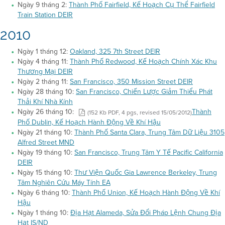
Ngày 9 tháng 2:
Thành Phố Fairfield, Kế Hoạch Cụ Thể Fairfield
Train Station DEIR
2010
Ngày 1 tháng 12:
Oakland, 325 7th Street DEIR
Ngày 4 tháng 11:
Thành Phố Redwood, Kế Hoạch Chính Xác Khu
Thương Mại DEIR
Ngày 2 tháng 11:
San Francisco, 350 Mission Street DEIR
Ngày 28 tháng 10:
San Francisco, Chiến Lược Giảm Thiểu Phát
Thải Khí Nhà Kính
Ngày 26 tháng 10:
Thành
(152 Kb PDF, 4 pgs, revised 15/05/2012)
Phố Dublin, Kế Hoạch Hành Động Về Khí Hậu
Ngày 21 tháng 10:
Thành Phố Santa Clara, Trung Tâm Dữ Liệu 3105
Alfred Street MND
Ngày 19 tháng 10:
San Francisco, Trung Tâm Y Tế Pacific California
DEIR
Ngày 15 tháng 10:
Thư Viện Quốc Gia Lawrence Berkeley, Trung
Tâm Nghiên Cứu Máy Tính EA
Ngày 6 tháng 10:
Thành Phố Union, Kế Hoạch Hành Động Về Khí
Hậu
Ngày 1 tháng 10:
Địa Hạt Alameda, Sửa Đổi Pháp Lệnh Chung Địa
Hạt IS/ND