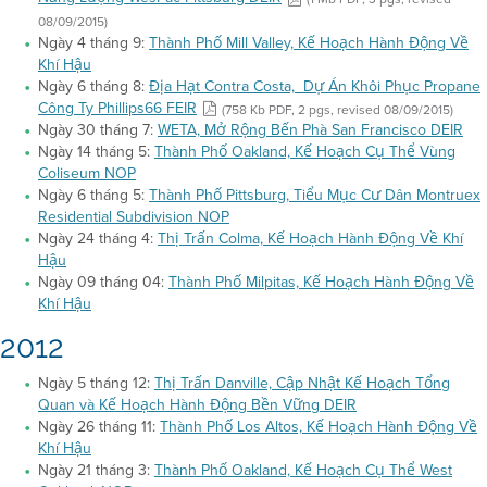
08/09/2015)
Ngày 4 tháng 9:
Thành Phố Mill Valley, Kế Hoạch Hành Động Về
Khí Hậu
Ngày 6 tháng 8:
Địa Hạt Contra Costa, Dự Án Khôi Phục Propane
Công Ty Phillips66 FEIR
(758 Kb PDF, 2 pgs, revised 08/09/2015)
Ngày 30 tháng 7:
WETA, Mở Rộng Bến Phà San Francisco DEIR
Ngày 14 tháng 5:
Thành Phố Oakland, Kế Hoạch Cụ Thể Vùng
Coliseum NOP
Ngày 6 tháng 5:
Thành Phố Pittsburg, Tiểu Mục Cư Dân Montruex
Residential Subdivision NOP
Ngày 24 tháng 4:
Thị Trấn Colma, Kế Hoạch Hành Động Về Khí
Hậu
Ngày 09 tháng 04:
Thành Phố Milpitas, Kế Hoạch Hành Động Về
Khí Hậu
2012
Ngày 5 tháng 12:
Thị Trấn Danville, Cập Nhật Kế Hoạch Tổng
Quan và Kế Hoạch Hành Động Bền Vững DEIR
Ngày 26 tháng 11:
Thành Phố Los Altos, Kế Hoạch Hành Động Về
Khí Hậu
Ngày 21 tháng 3:
Thành Phố Oakland, Kế Hoạch Cụ Thể West