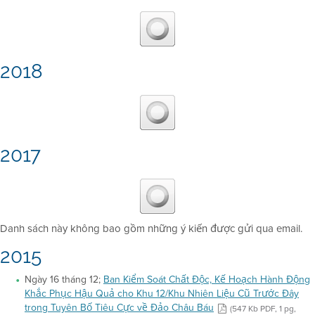
2018
2017
Danh sách này không bao gồm những ý kiến được gửi qua email.
2015
Ngày 16 tháng 12;
Ban Kiểm Soát Chất Độc, Kế Hoạch Hành Động
Khắc Phục Hậu Quả cho Khu 12/Khu Nhiên Liệu Cũ Trước Đây
trong Tuyên Bố Tiêu Cực về Đảo Châu Báu
(547 Kb PDF, 1 pg,