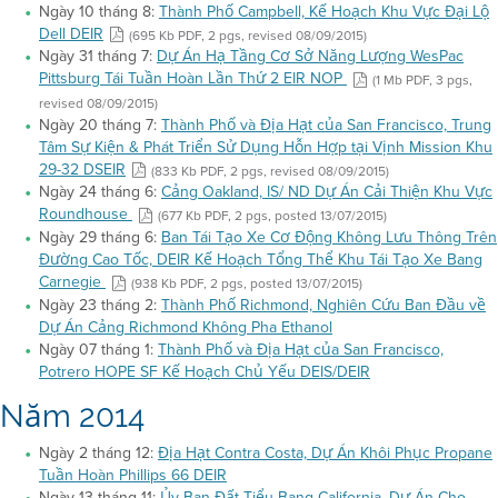
Ngày 10 tháng 8:
Thành Phố Campbell, Kế Hoạch Khu Vực Đại Lộ
Dell DEIR
(695 Kb PDF, 2 pgs, revised 08/09/2015)
Ngày 31 tháng 7:
Dự Án Hạ Tầng Cơ Sở Năng Lượng WesPac
Pittsburg Tái Tuần Hoàn Lần Thứ 2 EIR NOP
(1 Mb PDF, 3 pgs,
revised 08/09/2015)
Ngày 20 tháng 7:
Thành Phố và Địa Hạt của San Francisco, Trung
Tâm Sự Kiện & Phát Triển Sử Dụng Hỗn Hợp tại Vịnh Mission Khu
29-32 DSEIR
(833 Kb PDF, 2 pgs, revised 08/09/2015)
Ngày 24 tháng 6:
Cảng Oakland, IS/ ND Dự Án Cải Thiện Khu Vực
Roundhouse
(677 Kb PDF, 2 pgs, posted 13/07/2015)
Ngày 29 tháng 6:
Ban Tái Tạo Xe Cơ Động Không Lưu Thông Trên
Đường Cao Tốc, DEIR Kế Hoạch Tổng Thể Khu Tái Tạo Xe Bang
Carnegie
(938 Kb PDF, 2 pgs, posted 13/07/2015)
Ngày 23 tháng 2:
Thành Phố Richmond, Nghiên Cứu Ban Đầu về
Dự Án Cảng Richmond Không Pha Ethanol
Ngày 07 tháng 1:
Thành Phố và Địa Hạt của San Francisco,
Potrero HOPE SF Kế Hoạch Chủ Yếu DEIS/DEIR
Năm 2014
Ngày 2 tháng 12:
Địa Hạt Contra Costa, Dự Án Khôi Phục Propane
Tuần Hoàn Phillips 66 DEIR
Ngày 13 tháng 11:
Ủy Ban Đất Tiểu Bang California, Dự Án Cho