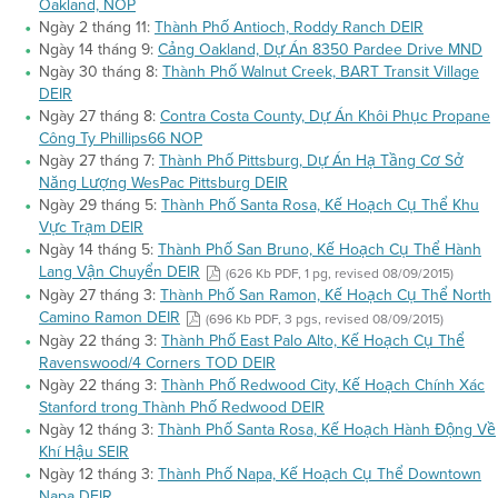
Oakland, NOP
Ngày 2 tháng 11:
Thành Phố Antioch, Roddy Ranch DEIR
Ngày 14 tháng 9:
Cảng Oakland, Dự Án 8350 Pardee Drive MND
Ngày 30 tháng 8:
Thành Phố Walnut Creek, BART Transit Village
DEIR
Ngày 27 tháng 8:
Contra Costa County, Dự Án Khôi Phục Propane
Công Ty Phillips66 NOP
Ngày 27 tháng 7:
Thành Phố Pittsburg, Dự Án Hạ Tầng Cơ Sở
Năng Lượng WesPac Pittsburg DEIR
Ngày 29 tháng 5:
Thành Phố Santa Rosa, Kế Hoạch Cụ Thể Khu
Vực Trạm DEIR
Ngày 14 tháng 5:
Thành Phố San Bruno, Kế Hoạch Cụ Thể Hành
Lang Vận Chuyển DEIR
(626 Kb PDF, 1 pg, revised 08/09/2015)
Ngày 27 tháng 3:
Thành Phố San Ramon, Kế Hoạch Cụ Thể North
Camino Ramon DEIR
(696 Kb PDF, 3 pgs, revised 08/09/2015)
Ngày 22 tháng 3:
Thành Phố East Palo Alto, Kế Hoạch Cụ Thể
Ravenswood/4 Corners TOD DEIR
Ngày 22 tháng 3:
Thành Phố Redwood City, Kế Hoạch Chính Xác
Stanford trong Thành Phố Redwood DEIR
Ngày 12 tháng 3:
Thành Phố Santa Rosa, Kế Hoạch Hành Động Về
Khí Hậu SEIR
Ngày 12 tháng 3:
Thành Phố Napa, Kế Hoạch Cụ Thể Downtown
Napa DEIR