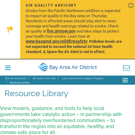
AIR QUALITY ADVISORY
Smoke from the Pacific Northwest wildfires is expected
to impact air quality in the Bay Area on Thursday.
Residents in affected areas should stay alert to news
coverage and health warnings related to smoke. Check
fire.airnow.gov
air quality at
and take steps to protect
your health from smoke. Learn how at
www.baaqmd.gov/wildfiresafety
.
Pollution levels are
not expected to exceed the national 24-hour health
standard. A Spare the Air Alert is not in effect.
Địa Hạt Không Khí
Kế Hoạch & Khí Hậu
Local Government Support Program
Resource Library
Resource Library
View models, guidance, and tools to help local
governments take catalytic action – in partnership with
disproportionately overburdened communities – to
transform the region into an equitable, healthy, and
climate-safe place for all.