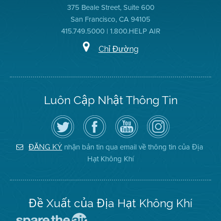
375 Beale Street, Suite 600
San Francisco, CA 94105
415.749.5000 | 1.800.HELP AIR
Chỉ Đường
Luôn Cập Nhật Thông Tin
Hãy
Truy
Kênh
Air
theo
cập
YouTube
District
dõi
Trang
của
on
Địa
Facebook
Địa
Instagram
Hạt
của
Hạt
nhận bản tin qua email về thông tin của Địa
ĐĂNG KÝ
Không
Địa
Không
Hạt Không Khí
Khí
Hạt
Khí
trên
Twitter
Đề Xuất của Địa Hạt Không Khí