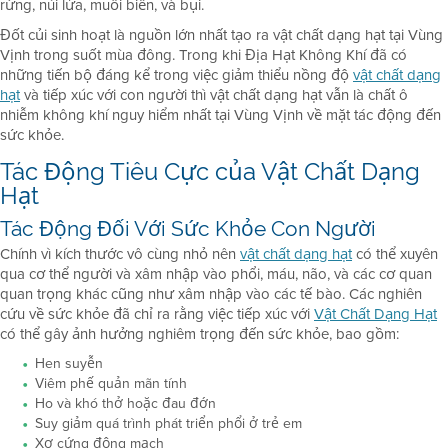
rừng, núi lửa, muối biển, và bụi.
Đốt củi sinh hoạt là nguồn lớn nhất tạo ra vật chất dạng hạt tại Vùng
Vịnh trong suốt mùa đông. Trong khi Địa Hạt Không Khí đã có
những tiến bộ đáng kể trong việc giảm thiểu nồng độ
vật chất dạng
hạt
và tiếp xúc với con người thì vật chất dạng hạt vẫn là chất ô
nhiễm không khí nguy hiểm nhất tại Vùng Vịnh về mặt tác động đến
sức khỏe.
Tác Động Tiêu Cực của Vật Chất Dạng
Hạt
Tác Động Đối Với Sức Khỏe Con Người
Chính vì kích thước vô cùng nhỏ nên
vật chất dạng hạt
có thể xuyên
qua cơ thể người và xâm nhập vào phổi, máu, não, và các cơ quan
quan trọng khác cũng như xâm nhập vào các tế bào. Các nghiên
cứu về sức khỏe đã chỉ ra rằng việc tiếp xúc với
Vật Chất Dạng Hạt
có thể gây ảnh hưởng nghiêm trọng đến sức khỏe, bao gồm:
Hen suyễn
Viêm phế quản mãn tính
Ho và khó thở hoặc đau đớn
Suy giảm quá trình phát triển phổi ở trẻ em
Xơ cứng động mạch