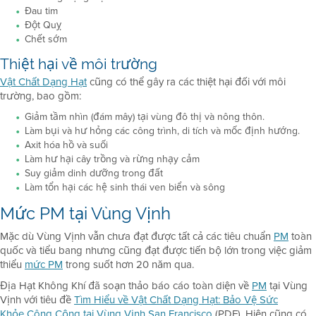
Đau tim
Đột Quỵ
Chết sớm
Thiệt hại về môi trường
Vật Chất Dạng Hạt
cũng có thể gây ra các thiệt hại đối với môi
trường, bao gồm:
Giảm tầm nhìn (đám mây) tại vùng đô thị và nông thôn.
Làm bụi và hư hỏng các công trình, di tích và mốc định hướng.
Axit hóa hồ và suối
Làm hư hại cây trồng và rừng nhạy cảm
Suy giảm dinh dưỡng trong đất
Làm tổn hại các hệ sinh thái ven biển và sông
Mức PM tại Vùng Vịnh
Mặc dù Vùng Vịnh vẫn chưa đạt được tất cả các tiêu chuẩn
PM
toàn
quốc và tiểu bang nhưng cũng đạt được tiến bộ lớn trong việc giảm
thiểu
mức PM
trong suốt hơn 20 năm qua.
Địa Hạt Không Khí đã soạn thảo báo cáo toàn diện về
PM
tại Vùng
Vịnh với tiêu đề
Tìm Hiểu về Vật Chất Dạng Hạt: Bảo Vệ Sức
Khỏe Công Cộng tại Vùng Vịnh San Francisco
(PDF). Hiện cũng có