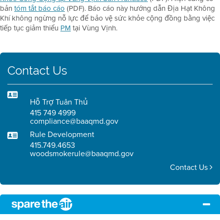
bản
tóm tắt báo cáo
(PDF). Báo cáo này hướng dẫn Địa Hạt Không
Khí không ngừng nỗ lực để bảo vệ sức khỏe cộng đồng bằng việc
tiếp tục giảm thiểu
PM
tại Vùng Vịnh.
Contact Us
Hỗ Trợ Tuân Thủ
415 749 4999
compliance@baaqmd.gov
Rule Development
415.749.4653
woodsmokerule@baaqmd.gov
Contact Us