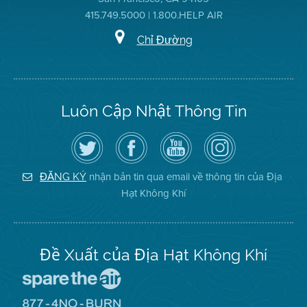
415.749.5000 | 1.800.HELP AIR
Chỉ Đường
Luôn Cập Nhật Thông Tin
Hãy
Truy
Kênh
Air
theo
cập
YouTube
District
dõi
Trang
của
on
Địa
Facebook
Địa
Instagram
Hạt
của
Hạt
nhận bản tin qua email về thông tin của Địa
ĐĂNG KÝ
Không
Địa
Không
Hạt Không Khí
Khí
Hạt
Khí
trên
Twitter
Đề Xuất của Địa Hạt Không Khí
Đến
Trang