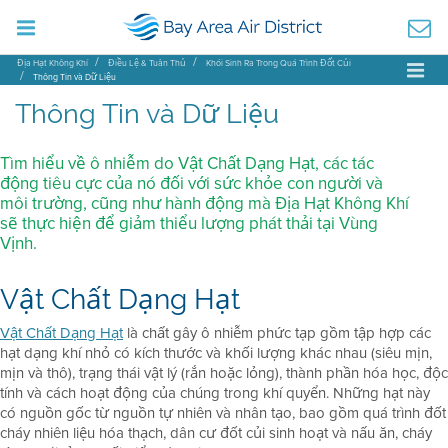
Địa Hạt Không Khí
Điều Lệ & Tuân Thủ
Khói Sinh Ra Trong Quá Trình Đốt Củi
Thông Tin và Dữ Liệu
Thông Tin và Dữ Liệu
Tìm hiểu về ô nhiễm do Vật Chất Dạng Hạt, các tác
động tiêu cực của nó đối với sức khỏe con người và
môi trường, cũng như hành động mà Địa Hạt Không Khí
sẽ thực hiện để giảm thiểu lượng phát thải tại Vùng
Vịnh.
Vật Chất Dạng Hạt
Vật Chất Dạng Hạt
là chất gây ô nhiễm phức tạp gồm tập hợp các
hạt dạng khí nhỏ có kích thước và khối lượng khác nhau (siêu mịn,
mịn và thô), trạng thái vật lý (rắn hoặc lỏng), thành phần hóa học, độc
tính và cách hoạt động của chúng trong khí quyển. Những hạt này
có nguồn gốc từ nguồn tự nhiên và nhân tạo, bao gồm quá trình đốt
cháy nhiên liệu hóa thạch, dân cư đốt củi sinh hoạt và nấu ăn, cháy