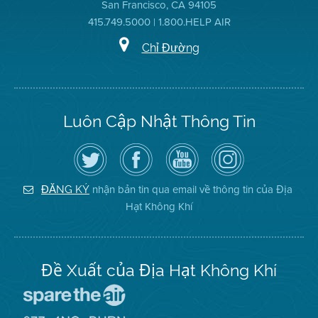
San Francisco, CA 94105
415.749.5000 | 1.800.HELP AIR
Chỉ Đường
Luôn Cập Nhật Thông Tin
Hãy
Truy
Kênh
Air
theo
cập
YouTube
District
dõi
Trang
của
on
Địa
Facebook
Địa
Instagram
Hạt
của
Hạt
nhận bản tin qua email về thông tin của Địa
ĐĂNG KÝ
Không
Địa
Không
Hạt Không Khí
Khí
Hạt
Khí
trên
Twitter
Đề Xuất của Địa Hạt Không Khí
Đến