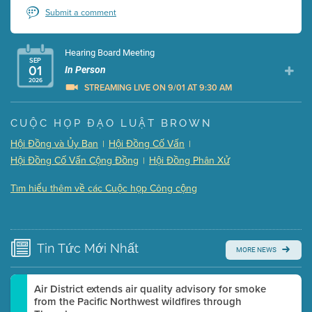
Submit a comment
Hearing Board Meeting
SEP
01
In Person
2026
STREAMING LIVE ON 9/01 AT 9:30 AM
Presentation (Part 1 of 3)
(5 Mb PDF , 87 pgs )
CUỘC HỌP ĐẠO LUẬT BROWN
Presentation (Part 2 of 3)
(121 Kb PDF , 2 pgs )
Hội Đồng và Ủy Ban
Hội Đồng Cố Vấn
|
|
Presentation (Part 3 of 3)
(168 Kb PDF , 3 pgs )
Hội Đồng Cố Vấn Cộng Đồng
Hội Đồng Phân Xử
|
Meeting Details
Tìm hiểu thêm về các Cuộc họp Công cộng
Submit a comment
Video link(s) will be active 5 minutes before meeting
time.
Tin Tức
Mới Nhất
MORE NEWS
Watch for real-time closed captioning with agenda
Learn more
Air District extends air quality advisory for smoke
from the Pacific Northwest wildfires through