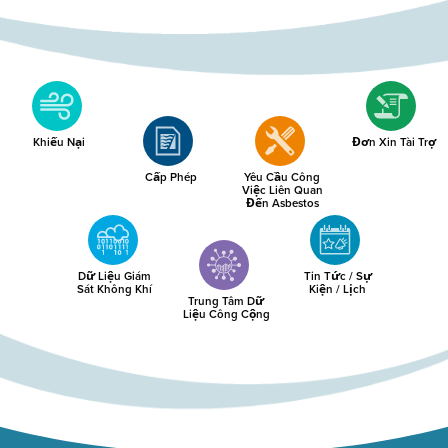
Khiếu Nại
Đơn Xin Tài Trợ
Cấp Phép
Yêu Cầu Công
Việc Liên Quan
Đến Asbestos
Dữ Liệu Giám
Tin Tức / Sự
Sát Không Khí
Kiện / Lịch
Trung Tâm Dữ
Liệu Công Cộng