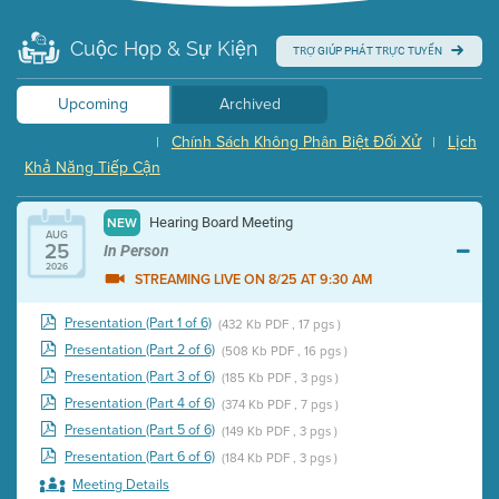
Cuộc Họp & Sự Kiện
TRỢ GIÚP PHÁT TRỰC TUYẾN
Upcoming
Archived
Chính Sách Không Phân Biệt Đối Xử
Lịch
|
|
Khả Năng Tiếp Cận
Hearing Board Meeting
NEW
AUG
25
In Person
2026
STREAMING LIVE ON 8/25 AT 9:30 AM
Presentation (Part 1 of 6)
(432 Kb PDF , 17 pgs )
Presentation (Part 2 of 6)
(508 Kb PDF , 16 pgs )
Presentation (Part 3 of 6)
(185 Kb PDF , 3 pgs )
Presentation (Part 4 of 6)
(374 Kb PDF , 7 pgs )
Presentation (Part 5 of 6)
(149 Kb PDF , 3 pgs )
Presentation (Part 6 of 6)
(184 Kb PDF , 3 pgs )
Meeting Details