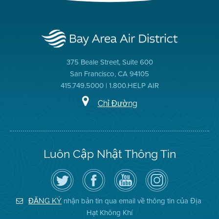
375 Beale Street, Suite 600
San Francisco, CA 94105
415.749.5000 | 1.800.HELP AIR
Chỉ Đường
Luôn Cập Nhật Thông Tin
Hãy
Truy
Kênh
Air
theo
cập
YouTube
District
dõi
Trang
của
on
Địa
Facebook
Địa
Instagram
Hạt
của
Hạt
nhận bản tin qua email về thông tin của Địa
ĐĂNG KÝ
Không
Địa
Không
Hạt Không Khí
Khí
Hạt
Khí
trên