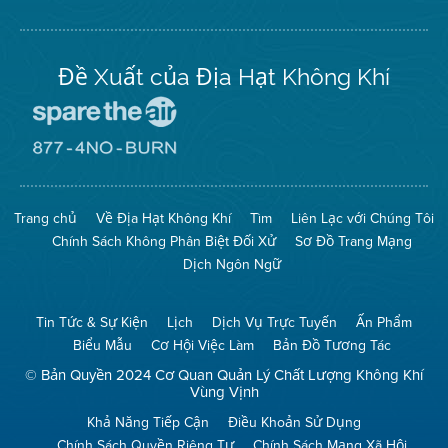
Twitter
Đề Xuất của Địa Hạt Không Khí
Đến
Trang
Mạng
Đến
Spare
Trang
The
Mạng
Air
8774
Trang chủ
Về Địa Hạt Không Khí
Tìm
Liên Lạc với Chúng Tôi
(Bảo
No
Toàn
Burn
Chính Sách Không Phân Biệt Đối Xử
Sơ Đồ Trang Mạng
Không
(Không
Khí)
Đốt)
Dịch Ngôn Ngữ
Tin Tức & Sự Kiện
Lịch
Dịch Vụ Trực Tuyến
Ấn Phẩm
Biểu Mẫu
Cơ Hội Việc Làm
Bản Đồ Tương Tác
© Bản Quyền 2024 Cơ Quan Quản Lý Chất Lượng Không Khí
Vùng Vịnh
Khả Năng Tiếp Cận
Điều Khoản Sử Dụng
Chính Sách Quyền Riêng Tư
Chính Sách Mạng Xã Hội