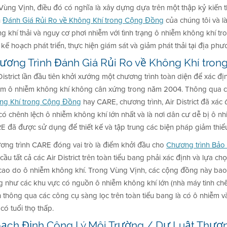
 Vùng Vịnh, điều đó có nghĩa là xây dựng dựa trên một thập kỷ kiế
h
Đánh Giá Rủi Ro về Không Khí trong Cộng Đồng
của chúng tôi và l
ng khí thải và nguy cơ phơi nhiễm với tình trạng ô nhiễm không khí 
kế hoạch phát triển, thực hiện giám sát và giảm phát thải tại địa phư
ương Trình Đánh Giá Rủi Ro về Không Khí tro
District lần đầu tiên khởi xướng một chương trình toàn diện để xác đ
ễm ô nhiễm không khí không cân xứng trong năm 2004. Thông qua 
ng Khí trong Cộng Đồng
hay CARE, chương trình, Air District đã xác
có chênh lệch ô nhiễm không khí lớn nhất và là nơi dân cư dễ bị ô nh
E đã được sử dụng để thiết kế và tập trung các biện pháp giảm thiểu
ơng trình CARE đóng vai trò là điểm khởi đầu cho
Chương trình Bảo
cầu tất cả các Air District trên toàn tiểu bang phải xác định và lựa 
 cao do ô nhiễm không khí. Trong Vùng Vịnh, các cộng đồng này bao g
 như các khu vực có nguồn ô nhiễm không khí lớn (nhà máy tinh chế, 
h thông qua các công cụ sàng lọc trên toàn tiểu bang là có ô nhiễm 
có tuổi thọ thấp.
ạch Định Công Lý Môi Trường / Dự Luật Thượng