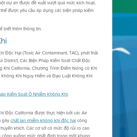
 một dự án được đề xuất vượt quá mức kích hoạt,
 thể được yêu cầu áp dụng các biện pháp kiểm
ể biết thêm thông tin.
hí
Độc Hại (Toxic Air Contaminant, TAC), phát thải
 District, Các Biện Pháp Kiểm Soát Chất Độc
g Khí California, Chương Trình Điểm Nóng có Khí
ễm Không Khí Nguy Hiểm và Đạo Luật Không Khí
háp Kiểm Soát Ô Nhiễm Không Khí
.
í Độc California được thực hiện bởi các Air
ồn gây
chất lan nhiễm không khí độc hại
công
khuyến khích. Các cơ sở có mức độ rủi ro cao
g cộng xuống mức nhất định trong một khung