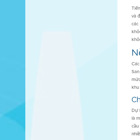
Tiến
và đ
các
khỏe
khỏ
N
Các
San 
mức
khu
Ch
Dự 
là 
cầu
nhi