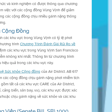
n thức và kinh nghiệm có được thông qua chương
àm việc với các cộng đồng Vùng Vịnh để giảm
trong các cộng đồng chịu nhiều gánh nặng thông
ơng.
ng Cộng Đồng
ịnh các khu vực trong Vùng Vịnh có tỷ lệ phơi
chương trình
Chương Trình Đánh Giá Rủi Ro về
 định các khu vực trong Vùng Vịnh San Francisco
iễm không khí nhất. Thông tin từ chương trình
 hiệu quả trong các khu vực này.
 vệ Sức khỏe Cộng đồng
của Air District. AB 617
chọn các cộng đồng chịu gánh nặng phơi nhiễm tích
ồm tất cả các khu vực CARE của Air District,
cảng biển, sân bay, v.v.), các khu vực được xác
và/hoặc chịu gánh nặng về sức khỏe và các khu
 Viện (Senate Bill, SB) 1000