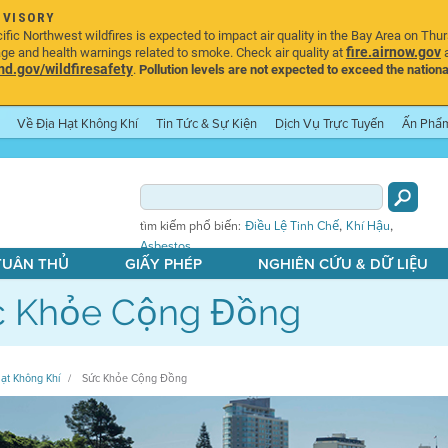
DVISORY
ic Northwest wildfires is expected to impact air quality in the Bay Area on Thu
fire.airnow.gov
age and health warnings related to smoke. Check air quality at
a
.gov/wildfiresafety
.
Pollution levels are not expected to exceed the nationa
Về Địa Hạt Không Khí
Tin Tức & Sự Kiện
Dịch Vụ Trực Tuyến
Ấn Phẩ
,
,
tìm kiếm phổ biến:
Điều Lệ Tinh Chế
Khí Hậu
Asbestos
 TUÂN THỦ
GIẤY PHÉP
NGHIÊN CỨU & DỮ LIỆU
c Khỏe Cộng Đồng
ạt Không Khí
Sức Khỏe Cộng Đồng