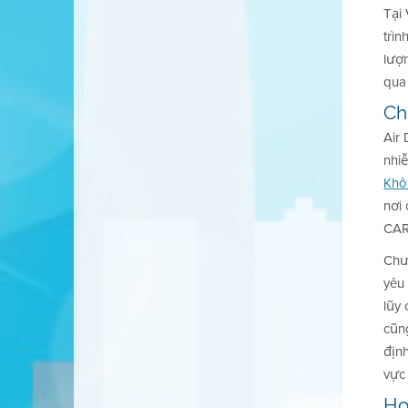
Tại
trìn
lượ
qua 
Ch
Air 
nhi
Khô
nơi 
CAR
Chư
yêu 
lũy
cũng
địn
vực 
Ho