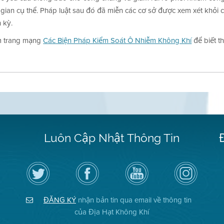
 gian cụ thể. Pháp luật sau đó đã miễn các cơ sở được xem xét khỏi c
 kỳ.
 trang mạng
Các Biện Pháp Kiểm Soát Ô Nhiễm Không Khí
để biết t
Luôn Cập Nhật Thông Tin
Hãy
Truy
Kênh
Air
theo
cập
YouTube
District
dõi
Trang
của
on
Địa
Facebook
Địa
Instagram
Hạt
của
Hạt
ĐĂNG KÝ
nhận bản tin qua email về thông tin
Không
Địa
Không
Khí
Hạt
Khí
của Địa Hạt Không Khí
trên
Twitter