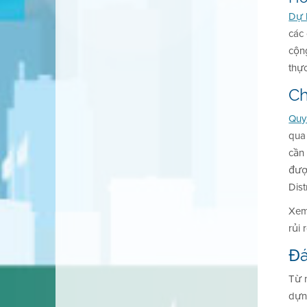
Dự 
các
cộn
thực
Ch
Quy
qua
cần
đượ
Dist
Xe
rủi 
Đá
Từ n
dựn