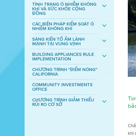
TÌNH TRẠNG Ô NHIỄM KHÔNG
KHÍ VÀ SỨC KHỎE CỘNG
ĐỒNG
CÁC BIỆN PHÁP KIỂM SOÁT Ô
NHIỄM KHÔNG KHÍ
SÁNG KIẾN TỔ ẤM LÀNH
MẠNH TẠI VÙNG VỊNH
BUILDING APPLIANCES RULE
IMPLEMENTATION
CHƯƠNG TRÌNH "ĐIỂM NÓNG"
CALIFORNIA
COMMUNITY INVESTMENTS
OFFICE
Tìm
CHƯƠNG TRÌNH GIẢM THIỂU
RỦI RO CƠ SỞ
bảo
Chấ
khi 