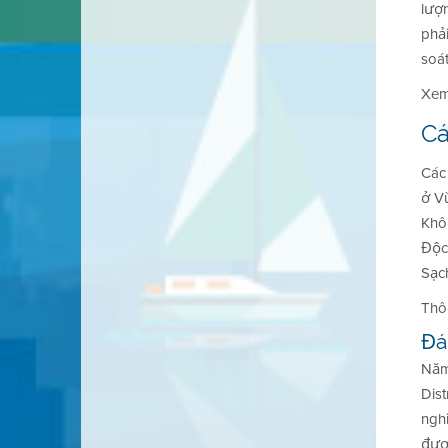
lượn
phả
soá
Xe
Cá
Các
ở V
Khô
Độc
Sạch
Thô
Đá
Năm 
Dis
ngh
đượ