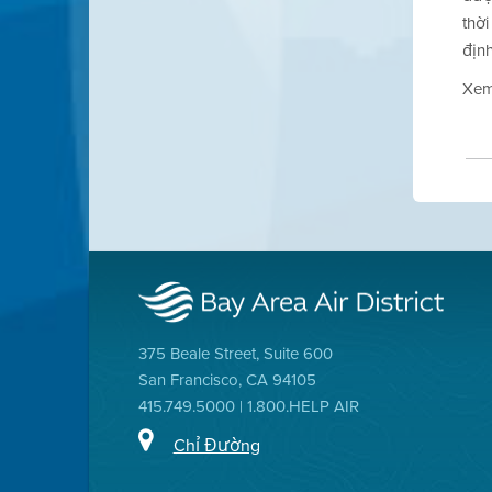
thời
định
Xem
375 Beale Street, Suite 600
San Francisco, CA 94105
415.749.5000 | 1.800.HELP AIR
Chỉ Đường