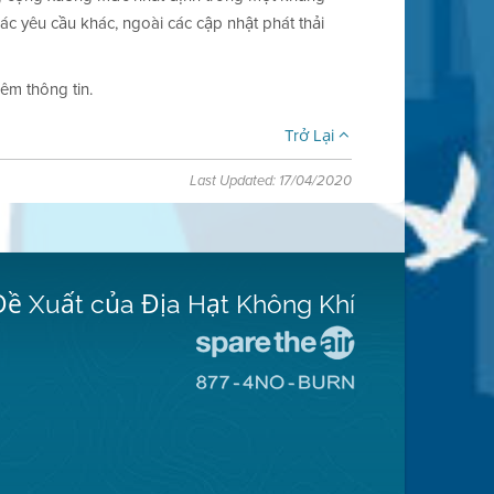
ác yêu cầu khác, ngoài các cập nhật phát thải
hêm thông tin.
Trở Lại
Last Updated: 17/04/2020
Đề Xuất của Địa Hạt Không Khí
Đến
Trang
Đến
Mạng
Trang
Spare
Mạng
The
8774
Air
No
(Bảo