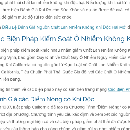
g phát thải chất lan nhiễm không khí độc hại. Nếu lượng khí thải từ
i thực hiện Đánh Giá Rủi Ro cho Sức Khỏe và dự án được đề xuất có
t để giảm mức độ rủi ro đến sức khỏe.
m
Điều Lệ Đánh Giá Nguồn Chất Lan Nhiễm Không Khí Độc Hại Mới
đ
c Biện Pháp Kiểm Soát Ô Nhiễm Không K
 biện pháp kiểm soát khác nhau nhằm giảm Chất Lan Nhiễm Không Khí 
ùng Vịnh, bao gồm Quy Định về Chất Gây Ô Nhiễm Nguy Hiểm của Air
ng Khí California có nguồn gốc từ Đạo Luật về Chất Lan Nhiễm Khôn
 California, Tiêu Chuẩn Phát Thải Quốc Gia đối với Các Chất Ô Nhi
 liên bang.
ng tin thêm về các biện pháp này có sẵn trên trang mạng
Các Biện P
nh Giá các Điểm Nóng có Khí Độc
1987, luật pháp California đã tạo ra Chương Trình "Điểm Nóng" có Kh
trict địa phương. Chương trình yêu cầu xác định và xem xét các ngu
iệp và thương mại hiện có và các biện pháp giảm phát thải đã được 
c yêu cầu thông báo cho công chúng và giảm rủi ro phơi nhiễm côn