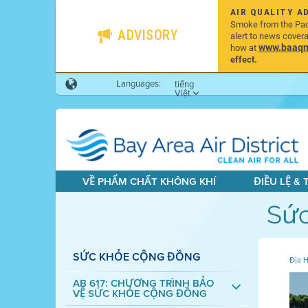
AIR QUALITY A
Smoke from the Pacif
ADVISORY
alert to news cover
www.baaqmd
how at
effect.
Languages:
tiếng
Việt
VỀ PHẨM CHẤT KHÔNG KHÍ
ĐIỀU LỆ &
Sứ
SỨC KHỎE CỘNG ĐỒNG
Địa H
AB 617: CHƯƠNG TRÌNH BẢO
VỆ SỨC KHỎE CỘNG ĐỒNG