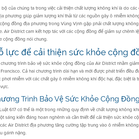
 bộ của chúng ta trong việc cải thiện chất lượng không khí là do các
ịa phương giúp giảm lượng khí thải từ các nguồn gây ô nhiễm không k
 cộng đồng địa phương trong Vùng Vịnh gặp phải chất lượng không 
. Air District cam kết hợp tác với các cộng đồng để giảm sự chênh lệ
e cộng đồng nói chung.
ỗ lực để cải thiện sức khỏe cộng đ
 chương trình bảo vệ sức khỏe cộng đồng của Air District nhằm giả
Francisco. Cả hai chương trình dài hạn và mới được phát triển đều đư
 phơi nhiễm với các chất gây ô nhiễm không khí độc hại, đặc biệt là
 vực.
ương Trình Bảo Vệ Sức Khỏe Cộng Đồng 
Luật 617 có thể là một trong những quy định về chất lượng không kh
một sáng kiến đáng hoan nghênh và cần thiết để cải thiện sức khỏe c
 các Air District địa phương tăng cường tập trung vào ô nhiễm không
ều gánh nặng.