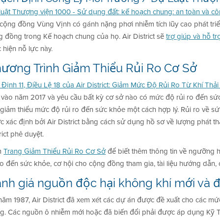
luật Thượng viện 1000 - Sử dụng đất: kế hoạch chung: an toàn và cô
 cộng đồng Vùng Vịnh có gánh nặng phơi nhiễm tích lũy cao phát triể
g đồng trong Kế hoạch chung của họ. Air District sẽ
trợ giúp và hỗ t
 hiện nỗ lực này.
ương Trình Giảm Thiểu Rủi Ro Cơ Sở
 Định 11, Điều Lệ 18 của Air District: Giảm Mức Độ Rủi Ro Từ Khí Th
 vào năm 2017 và yêu cầu bất kỳ cơ sở nào có mức độ rủi ro đến sứ
 giảm thiểu mức độ rủi ro đến sức khỏe một cách hợp lý. Rủi ro về 
c xác định bởi Air District bằng cách sử dụng hồ sơ về lượng phát t
rict phê duyệt.
m
Trang Giảm Thiểu Rủi Ro Cơ Sở
để biết thêm thông tin về ngưỡng 
ro đến sức khỏe, cơ hội cho cộng đồng tham gia, tài liệu hướng dẫn, 
nh giá nguồn độc hại không khí mới và đ
ăm 1987, Air District đã xem xét các dự án được đề xuất cho các mức
g. Các nguồn ô nhiễm mới hoặc đã biến đổi phải được áp dụng Kỹ T