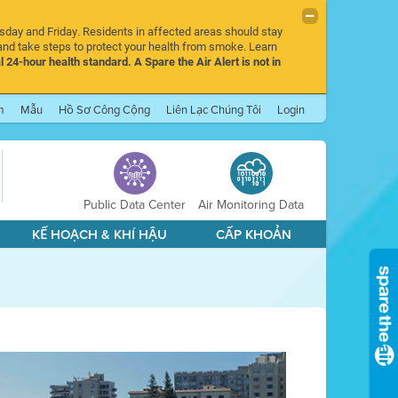
rsday and Friday. Residents in affected areas should stay
nd take steps to protect your health from smoke. Learn
l 24-hour health standard. A Spare the Air Alert is not in
m
Mẫu
Hồ Sơ Công Cộng
Liên Lạc Chúng Tôi
Login
Public Data Center
Air Monitoring Data
KẾ HOẠCH & KHÍ HẬU
CẤP KHOẢN