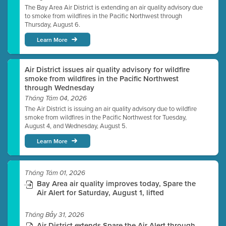
The Bay Area Air District is extending an air quality advisory due
to smoke from wildfires in the Pacific Northwest through
Thursday, August 6.
Learn More
Air District issues air quality advisory for wildfire
smoke from wildfires in the Pacific Northwest
through Wednesday
Tháng Tám 04, 2026
The Air District is issuing an air quality advisory due to wildfire
smoke from wildfires in the Pacific Northwest for Tuesday,
August 4, and Wednesday, August 5.
Learn More
Tháng Tám 01, 2026
Bay Area air quality improves today, Spare the
Air Alert for Saturday, August 1, lifted
Tháng Bảy 31, 2026
Air District extends Spare the Air Alert through