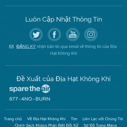
Luôn Cập Nhật Thông Tin
Hãy
Truy
Kênh
Air
theo
cập
YouTube
District
dõi
Trang
của
on
Địa
Facebook
Địa
Instagram
Hạt
của
Hạt
nhận bản tin qua email về thông tin của Địa
ĐĂNG KÝ
Không
Địa
Không
Hạt Không Khí
Khí
Hạt
Khí
trên
Twitter
Đề Xuất của Địa Hạt Không Khí
Đến
Trang
Mạng
Đến
Spare
Trang
The
Mạng
Air
8774
Trang chủ
Về Địa Hạt Không Khí
Tìm
Liên Lạc với Chúng Tôi
(Bảo
No
Toàn
Burn
Chính Sách Không Phân Biệt Đối Xử
Sơ Đồ Trang Mạng
Không
(Không