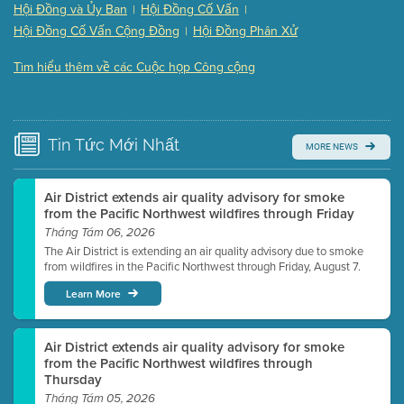
(121 Kb PDF , 2 pgs )
Hội Đồng và Ủy Ban
Hội Đồng Cố Vấn
|
|
Presentation (Part 3 of 3)
(168 Kb PDF , 3 pgs )
Hội Đồng Cố Vấn Cộng Đồng
Hội Đồng Phân Xử
|
Meeting Details
Tìm hiểu thêm về các Cuộc họp Công cộng
Submit a comment
Video link(s) will be active 5 minutes before meeting
time.
Tin Tức
Mới Nhất
MORE NEWS
Watch for real-time closed captioning with agenda
Learn more
Air District extends air quality advisory for smoke
from the Pacific Northwest wildfires through Friday
Tháng Tám 06, 2026
The Air District is extending an air quality advisory due to smoke
from wildfires in the Pacific Northwest through Friday, August 7.
Learn More
Air District extends air quality advisory for smoke
from the Pacific Northwest wildfires through
Thursday
Tháng Tám 05, 2026