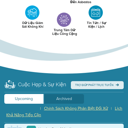
Đến Asbestos
Dữ Liệu Giám
Tin Tức / Sự
Sát Không Khí
Kiện / Lịch
Trung Tâm Dữ
Liệu Công Cộng
Cuộc Họp & Sự Kiện
TRỢ GIÚP PHÁT TRỰC TUYẾN
Upcoming
Archived
Chính Sách Không Phân Biệt Đối Xử
Lịch
|
|
Khả Năng Tiếp Cận