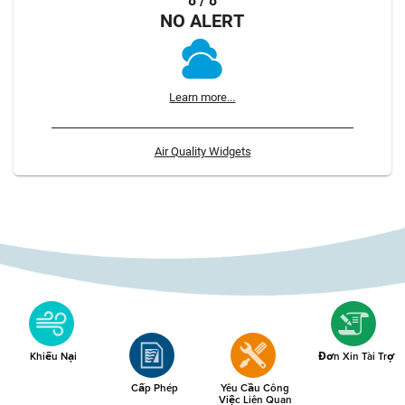
8 / 8
NO ALERT
Learn more...
Air Quality Widgets
Khiếu Nại
Đơn Xin Tài Trợ
Cấp Phép
Yêu Cầu Công
Việc Liên Quan