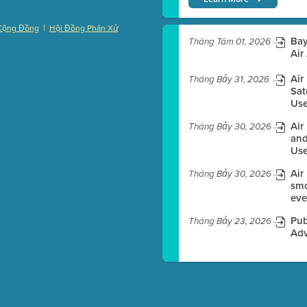
|
Cộng Đồng
Hội Đồng Phân Xử
Bay
)
Tháng Tám 01, 2026
Air
Air
Tháng Bảy 31, 2026
Sat
Use
es before meeting time.
Air
Tháng Bảy 30, 2026
ioning with agenda
and
e
Use
Air
Tháng Bảy 30, 2026
smo
eve
Pub
Tháng Bảy 23, 2026
Adv