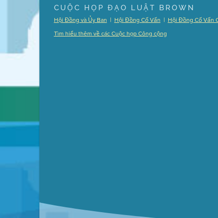
Presentation (Part 1 of 3)
(5 Mb PDF , 87 pgs )
CUỘC HỌP ĐẠO LUẬT BROWN
Presentation (Part 2 of 3)
(121 Kb PDF , 2 pgs )
|
|
Hội Đồng và Ủy Ban
Hội Đồng Cố Vấn
Hội Đồng Cố Vấn 
Presentation (Part 3 of 3)
(168 Kb PDF , 3 pgs 
Tìm hiểu thêm về các Cuộc họp Công cộng
Meeting Details
Submit a comment
Video link(s) will be active 5 minut
Watch for real-time closed capt
Learn mor