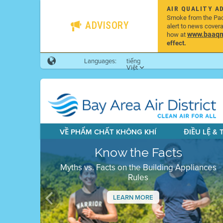
AIR QUALITY A
Smoke from the Pacif
ADVISORY
alert to news cover
www.baaqmd
how at
effect.
Languages:
tiếng
Việt
VỀ PHẨM CHẤT KHÔNG KHÍ
ĐIỀU LỆ &
Know the Facts
Myths vs. Facts on the Building Appliances
Rules
LEARN MORE
Previous