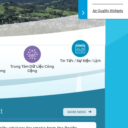
Air Quality Widgets
Tin Tức / Sự Kiện / Lịch
Trung Tâm Dữ Liệu Công
ông
Cộng
t
MORE NEWS
uality advisory for smoke from the Pacific