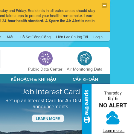
rsday and Friday. Residents in affected areas should stay
nd take steps to protect your health from smoke. Learn
l 24-hour health standard. A Spare the Air Alert is not in
m
Mẫu
Hồ Sơ Công Cộng
Liên Lạc Chúng Tôi
Login
Public Data Center
Air Monitoring Data
KẾ HOẠCH & KHÍ HẬU
CẤP KHOẢN
Job Interest Card
Thursday
8 / 6
Set up an Interest Card for Air District job
NO ALERT
announcements.
LEARN MORE
Next
Learn more...