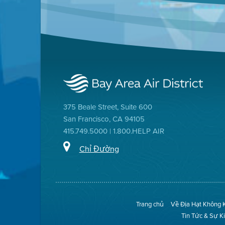
375 Beale Street, Suite 600
San Francisco, CA 94105
415.749.5000 | 1.800.HELP AIR
Chỉ Đường
Trang chủ
Về Địa Hạt Không 
Tin Tức & Sự K