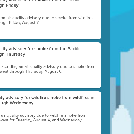
gh Friday
g an air quality advisory due to smoke from wildfires
ough Friday, August 7.
uality advisory for smoke from the Pacific
ugh Thursday
 extending an air quality advisory due to smoke from
thwest through Thursday, August 6.
lity advisory for wildfire smoke from wildfires in
hrough Wednesday
n air quality advisory due to wildfire smoke from
rthwest for Tuesday, August 4, and Wednesday,