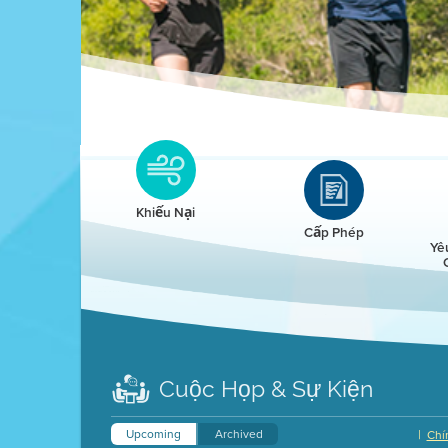
Clean HEET
Clean HEET helps homeowners remove and/o
replace wood-burning devices with electric
Khiếu Nại
heat pumps.
Cấp Phép
Yê
LEARN MORE
Cuộc Họp & Sự Kiện
Upcoming
Archived
|
Chí