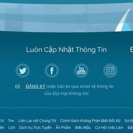
Luôn Cập Nhật Thông Tin
Hãy
Truy
Kênh
Air
theo
cập
YouTube
District
dõi
Trang
của
on
Địa
Facebook
Địa
Instagram
Hạt
của
Hạt
ĐĂNG KÝ
nhận bản tin qua email về thông tin
Không
Địa
Không
Khí
Hạt
Khí
của Địa Hạt Không Khí
trên
Twitter
Khí
Tìm
Liên Lạc với Chúng Tôi
Chính Sách Không Phân Biệt Đối Xử
Sơ Đ
iện
Lịch
Dịch Vụ Trực Tuyến
Ấn Phẩm
Biểu Mẫu
Cơ Hội Việc Làm
Bả