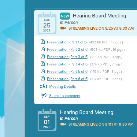
Hearing Board Meeting
NEW
AUG
In Person
25
STREAMING LIVE ON 8/25 AT 9:30 AM
2026
Presentation (Part 1 of 6)
(432 Kb PDF , 17 pgs )
Presentation (Part 2 of 6)
(508 Kb PDF , 16 pgs )
Presentation (Part 3 of 6)
(185 Kb PDF , 3 pgs )
Presentation (Part 4 of 6)
(374 Kb PDF , 7 pgs )
Presentation (Part 5 of 6)
(149 Kb PDF , 3 pgs )
Presentation (Part 6 of 6)
(184 Kb PDF , 3 pgs )
Meeting Details
Submit a comment
Hearing Board Meeting
SEP
In Person
01
STREAMING LIVE ON 9/01 AT 9:30 AM
2026