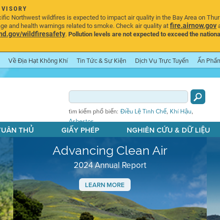
DVISORY
ic Northwest wildfires is expected to impact air quality in the Bay Area on Thu
fire.airnow.gov
age and health warnings related to smoke. Check air quality at
a
.gov/wildfiresafety
.
Pollution levels are not expected to exceed the nationa
Về Địa Hạt Không Khí
Tin Tức & Sự Kiện
Dịch Vụ Trực Tuyến
Ấn Phẩ
,
,
tìm kiếm phổ biến:
Điều Lệ Tinh Chế
Khí Hậu
Asbestos
 TUÂN THỦ
GIẤY PHÉP
NGHIÊN CỨU & DỮ LIỆU
Advancing Clean Air
2024 Annual Report
LEARN MORE