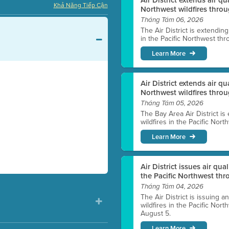
Khả Năng Tiếp Cận
Northwest wildfires throu
Tháng Tám 06, 2026
The Air District is extendin
in the Pacific Northwest thr
Learn More
Air District extends air q
Northwest wildfires thro
Tháng Tám 05, 2026
The Bay Area Air District is
wildfires in the Pacific Nor
Learn More
Air District issues air qua
the Pacific Northwest t
Tháng Tám 04, 2026
The Air District is issuing a
wildfires in the Pacific No
August 5.
Learn More