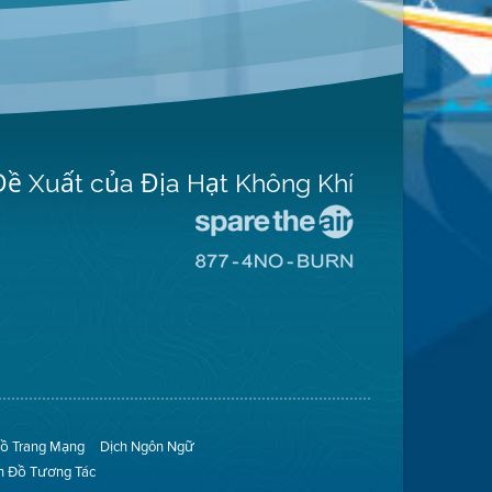
Đề Xuất của Địa Hạt Không Khí
Đến
Trang
Đến
Mạng
Trang
Spare
Mạng
The
8774
Air
No
(Bảo
Burn
Toàn
(Không
Không
Đốt)
Khí)
ồ Trang Mạng
Dịch Ngôn Ngữ
n Đồ Tương Tác