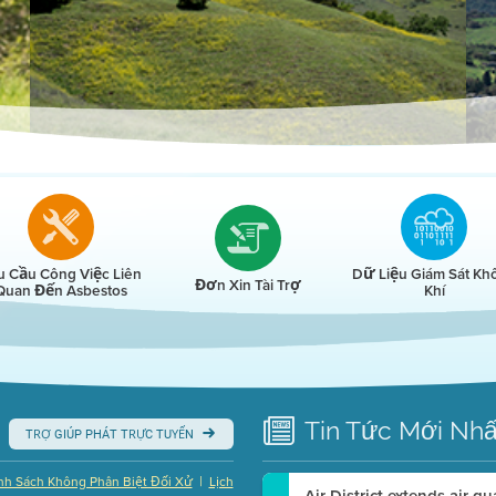
r
u Cầu Công Việc Liên
Dữ Liệu Giám Sát Kh
Đơn Xin Tài Trợ
Quan Đến Asbestos
Khí
Tin Tức
Mới Nhấ
TRỢ GIÚP PHÁT TRỰC TUYẾN
|
nh Sách Không Phân Biệt Đối Xử
Lịch
Air District extends air q