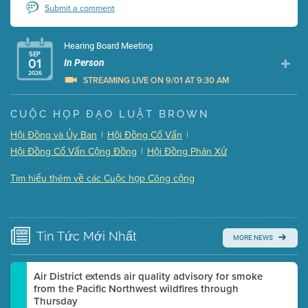
Submit a comment
Hearing Board Meeting
SEP
01
In Person
2026
STREAMING LIVE ON 9/01 AT 9:30 AM
Presentation (Part 1 of 3)
(5 Mb PDF , 87 pgs )
CUỘC HỌP ĐẠO LUẬT BROWN
Presentation (Part 2 of 3)
(121 Kb PDF , 2 pgs )
Hội Đồng và Ủy Ban
|
Hội Đồng Cố Vấn
|
Presentation (Part 3 of 3)
(168 Kb PDF , 3 pgs )
Hội Đồng Cố Vấn Cộng Đồng
|
Hội Đồng Phân Xử
Meeting Details
Tìm hiểu thêm về các Cuộc họp Công cộng
Submit a comment
Video link(s) will be active 5 minutes before meeting
time.
Tin Tức
Mới Nhất
MORE NEWS
Watch for real-time closed captioning with agenda
Learn more
Air District extends air quality advisory for smoke
from the Pacific Northwest wildfires through
Thursday