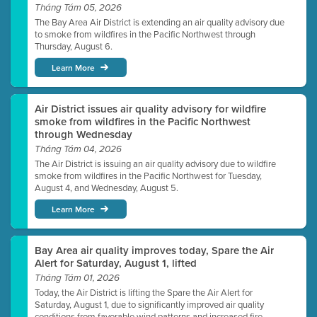
Tháng Tám 05, 2026
The Bay Area Air District is extending an air quality advisory due
to smoke from wildfires in the Pacific Northwest through
Thursday, August 6.
Learn More
Air District issues air quality advisory for wildfire
smoke from wildfires in the Pacific Northwest
through Wednesday
Tháng Tám 04, 2026
The Air District is issuing an air quality advisory due to wildfire
smoke from wildfires in the Pacific Northwest for Tuesday,
August 4, and Wednesday, August 5.
Learn More
Bay Area air quality improves today, Spare the Air
Alert for Saturday, August 1, lifted
Tháng Tám 01, 2026
Today, the Air District is lifting the Spare the Air Alert for
Saturday, August 1, due to significantly improved air quality
conditions from favorable wind patterns and increased fire