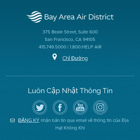
375 Beale Street, Suite 600
San Francisco, CA 94105
415.749.5000 | 1.800.HELP AIR
Chỉ Đường
Luôn Cập Nhật Thông Tin
Hãy
Truy
Kênh
Air
theo
cập
YouTube
District
dõi
Trang
của
on
Địa
Facebook
Địa
Instagram
Hạt
của
Hạt
nhận bản tin qua email về thông tin của Địa
ĐĂNG KÝ
Không
Địa
Không
Hạt Không Khí
Khí
Hạt
Khí
trên
Twitter