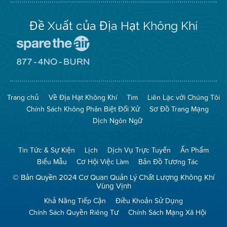
Đề Xuất của Địa Hạt Không Khí
Đến
Trang
Mạng
Đến
Spare
Trang
The
Mạng
Air
8774
Trang chủ
Về Địa Hạt Không Khí
Tìm
Liên Lạc với Chúng Tôi
(Bảo
No
Toàn
Burn
Chính Sách Không Phân Biệt Đối Xử
Sơ Đồ Trang Mạng
Không
(Không
Khí)
Đốt)
Dịch Ngôn Ngữ
Tin Tức & Sự Kiện
Lịch
Dịch Vụ Trực Tuyến
Ấn Phẩm
Biểu Mẫu
Cơ Hội Việc Làm
Bản Đồ Tương Tác
© Bản Quyền 2024 Cơ Quan Quản Lý Chất Lượng Không Khí
Vùng Vịnh
Khả Năng Tiếp Cận
Điều Khoản Sử Dụng
Chính Sách Quyền Riêng Tư
Chính Sách Mạng Xã Hội