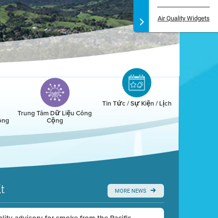
Air Quality Widgets
Tin Tức / Sự Kiện / Lịch
Trung Tâm Dữ Liệu Công
ông
Cộng
t
MORE NEWS
uality advisory for smoke from the Pacific