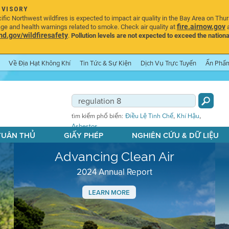
DVISORY
ic Northwest wildfires is expected to impact air quality in the Bay Area on Thu
fire.airnow.gov
age and health warnings related to smoke. Check air quality at
a
.gov/wildfiresafety
.
Pollution levels are not expected to exceed the nationa
Về Địa Hạt Không Khí
Tin Tức & Sự Kiện
Dịch Vụ Trực Tuyến
Ấn Phẩ
,
,
tìm kiếm phổ biến:
Điều Lệ Tinh Chế
Khí Hậu
Asbestos
 TUÂN THỦ
GIẤY PHÉP
NGHIÊN CỨU & DỮ LIỆU
Advancing Clean Air
2024 Annual Report
LEARN MORE