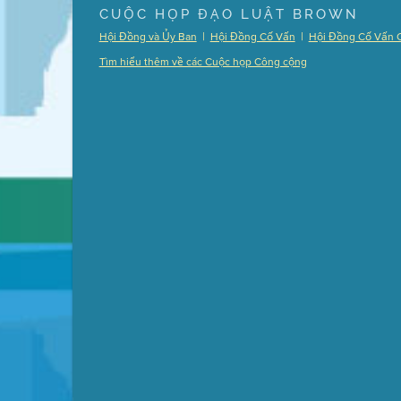
Presentation (Part 1 of 3)
(5 Mb PDF , 87 pgs )
CUỘC HỌP ĐẠO LUẬT BROWN
Presentation (Part 2 of 3)
(121 Kb PDF , 2 pgs )
|
|
Hội Đồng và Ủy Ban
Hội Đồng Cố Vấn
Hội Đồng Cố Vấn 
Presentation (Part 3 of 3)
(168 Kb PDF , 3 pgs 
Tìm hiểu thêm về các Cuộc họp Công cộng
Meeting Details
Submit a comment
Video link(s) will be active 5 minut
Watch for real-time closed capt
Learn mor