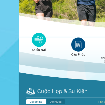
Clean HEET
Clean HEET helps homeowners remove and/o
replace wood-burning devices with electric
Khiếu Nại
heat pumps.
Cấp Phép
Yê
LEARN MORE
Cuộc Họp & Sự Kiện
Upcoming
Archived
|
Chí