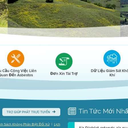
r
u Cầu Công Việc Liên
Dữ Liệu Giám Sát Kh
Đơn Xin Tài Trợ
Quan Đến Asbestos
Khí
Tin Tức
Mới Nhấ
TRỢ GIÚP PHÁT TRỰC TUYẾN
|
nh Sách Không Phân Biệt Đối Xử
Lịch
Air District extends air q