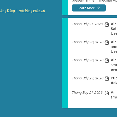
present in the immediate vici
Learn More
|
Cộng Đồng
Hội Đồng Phân Xử
)
Air
Tháng Bảy 31, 2026
Sat
Use
es before meeting time.
Air
Tháng Bảy 30, 2026
and
ioning with agenda
Use
e
Air
Tháng Bảy 30, 2026
smo
eve
Pub
Tháng Bảy 23, 2026
Adv
Air
Tháng Bảy 21, 2026
smo