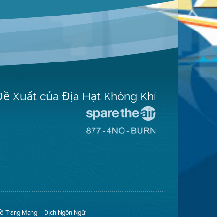
Đề Xuất của Địa Hạt Không Khí
Đến
Trang
Đến
Mạng
Trang
Spare
Mạng
The
8774
Air
No
(Bảo
Burn
Toàn
(Không
Không
Đốt)
Khí)
ồ Trang Mạng
Dịch Ngôn Ngữ