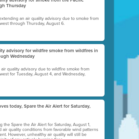
ugh Thursday
 extending an air quality advisory due to smoke from
thwest through Thursday, August 6.
lity advisory for wildfire smoke from wildfires in
hrough Wednesday
n air quality advisory due to wildfire smoke from
rthwest for Tuesday, August 4, and Wednesday,
ves today, Spare the Air Alert for Saturday,
ting the Spare the Air Alert for Saturday, August 1,
d air quality conditions from favorable wind patterns
t. However, unhealthy air quality will still be