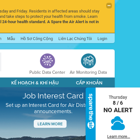
rsday and Friday. Residents in affected areas should stay
nd take steps to protect your health from smoke. Learn
l 24-hour health standard. A Spare the Air Alert is not in
m
Mẫu
Hồ Sơ Công Cộng
Liên Lạc Chúng Tôi
Login
Public Data Center
Air Monitoring Data
KẾ HOẠCH & KHÍ HẬU
CẤP KHOẢN
Job Interest Card
Thursday
8 / 6
Set up an Interest Card for Air District job
NO ALERT
announcements.
LEARN MORE
Next
Learn more...