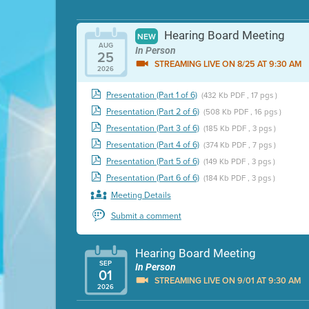
Hearing Board Meeting
NEW
AUG
In Person
25
STREAMING LIVE ON 8/25 AT 9:30 AM
2026
Presentation (Part 1 of 6)
(432 Kb PDF , 17 pgs )
Presentation (Part 2 of 6)
(508 Kb PDF , 16 pgs )
Presentation (Part 3 of 6)
(185 Kb PDF , 3 pgs )
Presentation (Part 4 of 6)
(374 Kb PDF , 7 pgs )
Presentation (Part 5 of 6)
(149 Kb PDF , 3 pgs )
Presentation (Part 6 of 6)
(184 Kb PDF , 3 pgs )
Meeting Details
Submit a comment
Hearing Board Meeting
SEP
In Person
01
STREAMING LIVE ON 9/01 AT 9:30 AM
2026