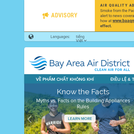
AIR QUALITY A
Smoke from the Pacif
ADVISORY
alert to news cover
www.baaqmd
how at
effect.
Languages:
tiếng
Việt
VỀ PHẨM CHẤT KHÔNG KHÍ
ĐIỀU LỆ &
Know the Facts
Myths vs. Facts on the Building Appliances
Rules
LEARN MORE
Previous