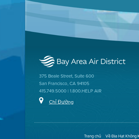
375 Beale Street, Suite 600
San Francisco, CA 94105
415.749.5000 | 1.800.HELP AIR
Chỉ Đường
Trang chủ
Về Địa Hạt Không 