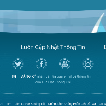
Luôn Cập Nhật Thông Tin
Hãy
Truy
Kênh
Air
theo
cập
YouTube
District
dõi
Trang
của
on
Địa
Facebook
Địa
Instagram
Hạt
của
Hạt
ĐĂNG KÝ
nhận bản tin qua email về thông tin
Không
Địa
Không
Khí
Hạt
Khí
của Địa Hạt Không Khí
trên
Twitter
Khí
Tìm
Liên Lạc với Chúng Tôi
Chính Sách Không Phân Biệt Đối Xử
Sơ Đ