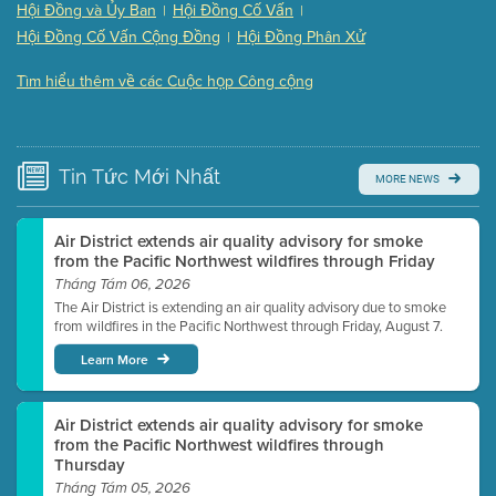
Hội Đồng và Ủy Ban
Hội Đồng Cố Vấn
|
|
Presentation (Part 3 of 3)
(168 Kb PDF , 3 pgs )
Hội Đồng Cố Vấn Cộng Đồng
Hội Đồng Phân Xử
|
Meeting Details
Tìm hiểu thêm về các Cuộc họp Công cộng
Submit a comment
Video link(s) will be active 5 minutes before meeting
time.
Tin Tức
Mới Nhất
MORE NEWS
Watch for real-time closed captioning with agenda
Learn more
Air District extends air quality advisory for smoke
from the Pacific Northwest wildfires through Friday
Tháng Tám 06, 2026
The Air District is extending an air quality advisory due to smoke
from wildfires in the Pacific Northwest through Friday, August 7.
Learn More
Air District extends air quality advisory for smoke
from the Pacific Northwest wildfires through
Thursday
Tháng Tám 05, 2026