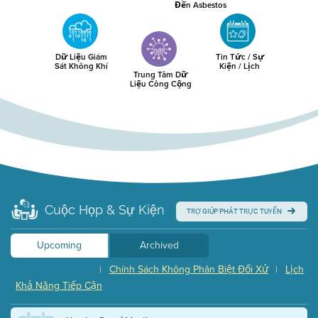
Đến Asbestos
Dữ Liệu Giám
Tin Tức / Sự
Sát Không Khí
Kiện / Lịch
Trung Tâm Dữ
Liệu Công Cộng
Cuộc Họp & Sự Kiện
TRỢ GIÚP PHÁT TRỰC TUYẾN
Upcoming
Archived
Chính Sách Không Phân Biệt Đối Xử
Lịch
|
|
Khả Năng Tiếp Cận