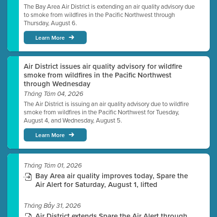
The Bay Area Air District is extending an air quality advisory due
to smoke from wildfires in the Pacific Northwest through
Thursday, August 6.
Learn More
Air District issues air quality advisory for wildfire
smoke from wildfires in the Pacific Northwest
through Wednesday
Tháng Tám 04, 2026
The Air District is issuing an air quality advisory due to wildfire
smoke from wildfires in the Pacific Northwest for Tuesday,
August 4, and Wednesday, August 5.
Learn More
Tháng Tám 01, 2026
Bay Area air quality improves today, Spare the
Air Alert for Saturday, August 1, lifted
Tháng Bảy 31, 2026
Air District extends Spare the Air Alert through