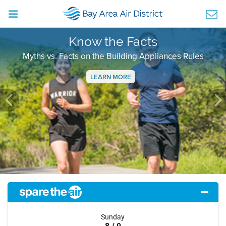
Know the Facts
Myths vs. Facts on the Building Appliances Rules
LEARN MORE
Previous
Ne
Sunday