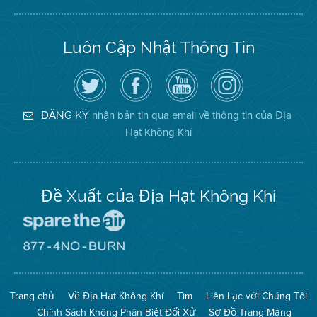
Luôn Cập Nhật Thông Tin
Hãy
Truy
Kênh
Air
theo
cập
YouTube
District
dõi
Trang
của
on
Địa
Facebook
Địa
Instagram
Hạt
của
Hạt
nhận bản tin qua email về thông tin của Địa
ĐĂNG KÝ
Không
Địa
Không
Hạt Không Khí
Khí
Hạt
Khí
trên
Twitter
Đề Xuất của Địa Hạt Không Khí
Đến
Trang
Mạng
Đến
Spare
Trang
The
Mạng
Air
8774
Trang chủ
Về Địa Hạt Không Khí
Tìm
Liên Lạc với Chúng Tôi
(Bảo
No
Toàn
Burn
Chính Sách Không Phân Biệt Đối Xử
Sơ Đồ Trang Mạng
Không
(Không