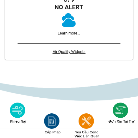
8 / 9
NO ALERT
Learn more...
Air Quality Widgets
Khiếu Nại
Đơn Xin Tài Trợ
Cấp Phép
Yêu Cầu Công
Việc Liên Quan