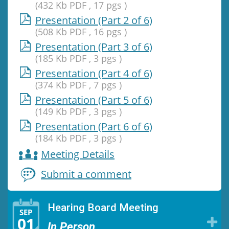
(432 Kb PDF , 17 pgs )
Presentation (Part 2 of 6)
(508 Kb PDF , 16 pgs )
Presentation (Part 3 of 6)
Facility Toxic Emission
(185 Kb PDF , 3 pgs )
Presentation (Part 4 of 6)
and Prioritization Map
(374 Kb PDF , 7 pgs )
Presentation (Part 5 of 6)
View toxic emission data from a
Tool
comprehensive map of permitte
(149 Kb PDF , 3 pgs )
facilities in the Bay Area.
Presentation (Part 6 of 6)
(184 Kb PDF , 3 pgs )
LEARN MORE
Meeting Details
Submit a comment
Air Quality Incident
Hearing Board Meeting
SEP
01
In Person