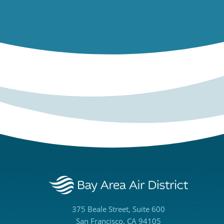
375 Beale Street, Suite 600
San Francisco, CA 94105