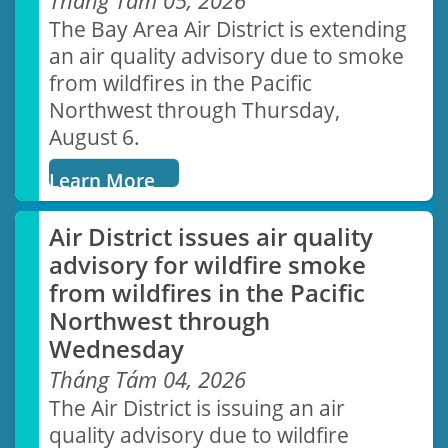
Tháng Tám 05, 2026
Protection Program (A
The Bay Area Air District is extending
The Community Health Protectio
an air quality advisory due to smoke
617)
Program works to improve air
from wildfires in the Pacific
quality in local neighborhoods.
Northwest through Thursday,
August 6.
LEARN MORE
Learn More
Air District issues air quality
Flex Your Commute
advisory for wildfire smoke
from wildfires in the Pacific
Help create a Bay Area wide
transportation shift from drivin
Northwest through
alone to sustainable commuting
Wednesday
Tháng Tám 04, 2026
LEARN MORE
The Air District is issuing an air
quality advisory due to wildfire