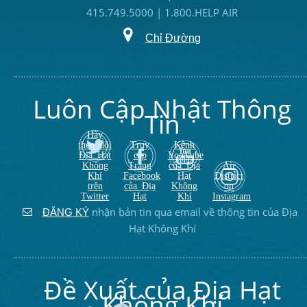
415.749.5000 | 1.800.HELP AIR
Chỉ Đường
Luôn Cập Nhật Thông
Tin
Hãy
theo dõi
Truy
Kênh
Địa Hạt
cập
YouTube
Không
Trang
của Địa
Air
Khí
Facebook
Hạt
District
trên
của Địa
Không
on
Twitter
Hạt
Khí
Instagram
nhận bản tin qua email về thông tin của Địa
ĐĂNG KÝ
Hạt Không Khí
Đề Xuất của Địa Hạt
Không Khí