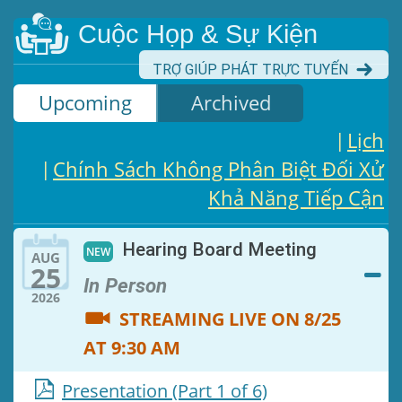
logo that embodies its core value
while embracing a cleaner, mor
Cuộc Họp & Sự Kiện
modern design.
TRỢ GIÚP PHÁT TRỰC TUYẾN
LEARN MORE
Upcoming
Archived
Lịch
|
Chính Sách Không Phân Biệt Đối Xử
|
Khả Năng Tiếp Cận
2024-2029 Strategic Pl
Hearing Board Meeting
NEW
View the full plan
AUG
25
In Person
2026
LEARN MORE
STREAMING LIVE ON 8/25
AT 9:30 AM
Presentation (Part 1 of 6)