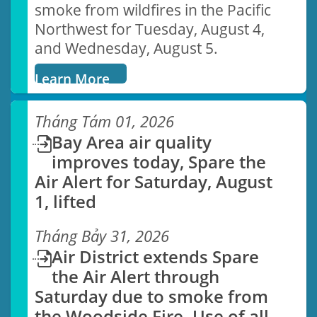
smoke from wildfires in the Pacific
Northwest for Tuesday, August 4,
and Wednesday, August 5.
Các Cuộc Họp của Hội
Learn More
Đồng Địa Hạt Không Kh
Tháng Tám 01, 2026
Bay Area air quality
Xem nghị trình cho các cuộc Họ
Hội Đồng sắp tới
improves today, Spare the
Air Alert for Saturday, August
LEARN MORE
1, lifted
Tháng Bảy 31, 2026
Air District extends Spare
the Air Alert through
Điều Lệ Theo Dõi Khí
Saturday due to smoke from
the Woodside Fire. Use of all