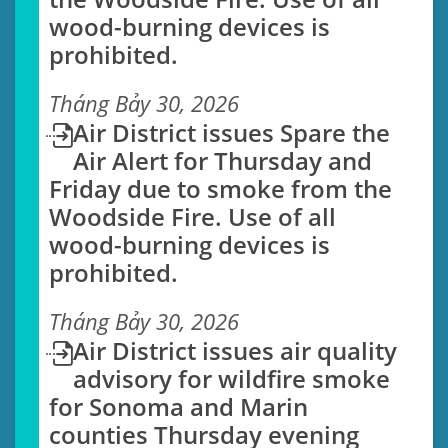
Thải Từ Nhà Máy Lọc
wood-burning devices is
prohibited.
Tìm hiểu về điều lệ Địa Hạt Khôn
Dầu
Khí đang soạn thảo cho các nhà
máy tinh chế trong Vùng Vịnh.
Tháng Bảy 30, 2026
Air District issues Spare the
LEARN MORE
Air Alert for Thursday and
Friday due to smoke from the
Woodside Fire. Use of all
wood-burning devices is
prohibited.
Previous
Next
Tháng Bảy 30, 2026
Air District issues air quality
advisory for wildfire smoke
for Sonoma and Marin
counties Thursday evening