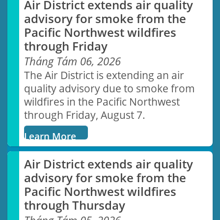
Air District extends air quality
with agenda
advisory for smoke from the
Learn more
Pacific Northwest wildfires
through Friday
Spare the Air
Tháng Tám 06, 2026
Take action to improve air quality
The Air District is extending an air
quality advisory due to smoke from
LEARN MORE
wildfires in the Pacific Northwest
through Friday, August 7.
Learn More
Air District extends air quality
advisory for smoke from the
Pacific Northwest wildfires
Community Health
through Thursday