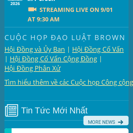
Notifications
2026
STREAMING LIVE ON 9/01
Get Notified About Air Quality
AT 9:30 AM
Incidents
Presentation (Part 1 of 3)
CUỘC HỌP ĐẠO LUẬT BROWN
LEARN MORE
(5 Mb PDF , 87 pgs )
Hội Đồng và Ủy Ban
Hội Đồng Cố Vấn
|
Presentation (Part 2 of 3)
(121 Kb PDF , 2 pgs )
Hội Đồng Cố Vấn Cộng Đồng
|
|
Presentation (Part 3 of 3)
Hội Đồng Phân Xử
(168 Kb PDF , 3 pgs )
Clean Cars for All
Tìm hiểu thêm về các Cuộc họp Công cộn
Meeting Details
Clean Cars for All provides fund
for residents to upgrade to clean
Submit a comment
vehicles
Video link(s) will be active 5 minutes
Tin Tức
Mới Nhất
before meeting time.
LEARN MORE
MORE NEWS
Watch for real-time closed captionin