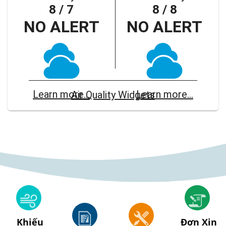
8 / 7
8 / 8
LEARN MORE
NO ALERT
NO ALERT
Learn more...
Learn more...
Air Quality Widgets
Job Interest Card
Set up an Interest Card for Air
District job announcements.
LEARN MORE
Khiếu
Đơn Xin