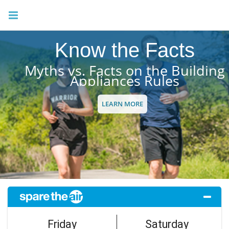
Know the Facts
Myths vs. Facts on the Building
Appliances Rules
LEARN MORE
Advancing Clean Air
2024 Annual Report
Friday
Saturday