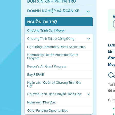
ĐƠN XIN KINH PHÍ TÀI TRỢ
DOANH NGHIỆP VÀ ĐOÀN XE
NGUỒN TÀI TRỢ
Chương Trình Carl Moyer
Chương Trình Tài trợ Cộng Đồng
Lưu
Học Bổng Community Roots Scholarship
kin
Community Health Protection Grant
đơn
Program
Moy
People's Air Grant Program
C
Bay REPAIR
Ngân sách Quản Lý Chương Trình Địa
Tài 
Hạt
tài 
Chương Trình Dịch Chuyển Hàng Hoá
Các 
Ngân sách Khu Vực
Other Funding Opportunities