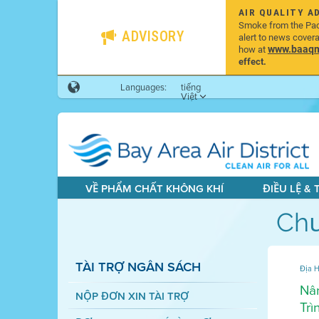
AIR QUALITY A
Smoke from the Pacif
ADVISORY
alert to news cover
www.baaqmd
how at
effect.
Languages:
tiếng
Việt
VỀ PHẨM CHẤT KHÔNG KHÍ
ĐIỀU LỆ &
Chư
TÀI TRỢ NGÂN SÁCH
Địa H
Nân
NỘP ĐƠN XIN TÀI TRỢ
Trì