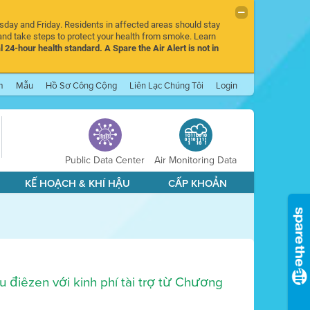
rsday and Friday. Residents in affected areas should stay
nd take steps to protect your health from smoke. Learn
l 24-hour health standard. A Spare the Air Alert is not in
m
Mẫu
Hồ Sơ Công Cộng
Liên Lạc Chúng Tôi
Login
Public Data Center
Air Monitoring Data
KẾ HOẠCH & KHÍ HẬU
CẤP KHOẢN
điêzen với kinh phí tài trợ từ Chương