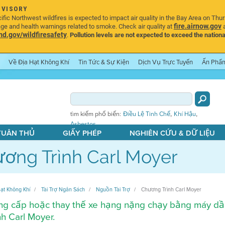
DVISORY
ic Northwest wildfires is expected to impact air quality in the Bay Area on Thu
fire.airnow.gov
age and health warnings related to smoke. Check air quality at
a
.gov/wildfiresafety
.
Pollution levels are not expected to exceed the nationa
Về Địa Hạt Không Khí
Tin Tức & Sự Kiện
Dịch Vụ Trực Tuyến
Ấn Phẩ
,
,
tìm kiếm phổ biến:
Điều Lệ Tinh Chế
Khí Hậu
Asbestos
 TUÂN THỦ
GIẤY PHÉP
NGHIÊN CỨU & DỮ LIỆU
ơng Trình Carl Moyer
ạt Không Khí
Tài Trợ Ngân Sách
Nguồn Tài Trợ
Chương Trình Carl Moyer
g cấp hoặc thay thế xe hạng nặng chạy bằng máy dầu 
nh Carl Moyer.