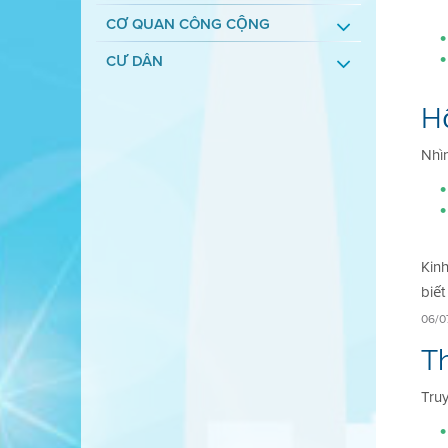
CƠ QUAN CÔNG CỘNG
CƯ DÂN
Hộ
Nhìn
Kin
biết
06/0
Th
Truy