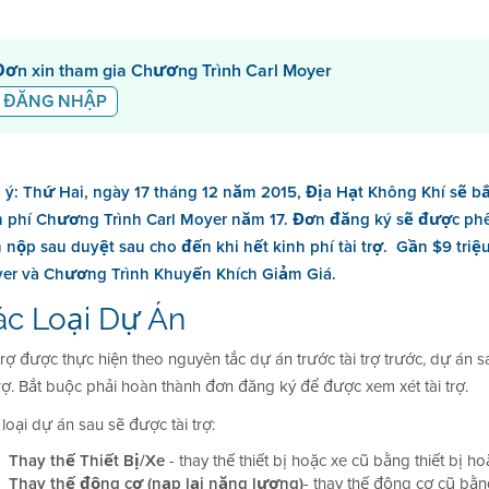
Đơn xin tham gia Chương Trình Carl Moyer
ĐĂNG NHẬP
 ý: Thứ Hai, ngày 17 tháng 12 năm 2015, Địa Hạt Không Khí sẽ b
h phí Chương Trình Carl Moyer năm 17. Đơn đăng ký sẽ được phê
 nộp sau duyệt sau cho đến khi hết kinh phí tài trợ. Gần $9 triệ
er và Chương Trình Khuyến Khích Giảm Giá.
ác Loại Dự Án
trợ được thực hiện theo nguyên tắc dự án trước tài trợ trước, dự án 
trợ. Bắt buộc phải hoàn thành đơn đăng ký để được xem xét tài trợ.
loại dự án sau sẽ được tài trợ:
Thay thế Thiết Bị/Xe
- thay thế thiết bị hoặc xe cũ bằng thiết bị h
Thay thế động cơ (nạp lại năng lượng)
- thay thế động cơ cũ bằ