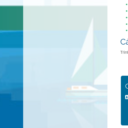
C
Trì