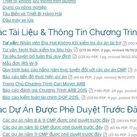
Thiết bị không lưu thông trên đường
Dụng cụ nông nghiệp
Tàu Biển và Thiết Bị Hàng Hải
Đầu máy xe lửa
c Tài Liệu & Thông Tin Chương Trì
Tư vấn:
Nhân viên Địa Hạt Không Khí kiểm tra dự án tài trợ
(100 
Tư vấn: Nghi thức kiểm tra tiêu hủy
(273 Kb PDF, 2 pgs, revised 16/10/2
Tài liệu tuyên bố tuân thủ quy định
(229 Kb PDF, 1 pg, revised 19/02/20
Mẫu đơn IRS W-9
Quy trình báo cáo hằng năm trực tuyến đối với các dự án CMP
(
Báo cáo tiến độ thực hiện dự án
(45 Kb PDF, 2 pgs, revised 16/10/2017)
Trang Chủ Chương Trình Carl Moyer ARB
Báo cáo đánh giá Chương Trình ARB 2015
(1 Mb PDF, 24 pgs, posted
Báo cáo kiểm toán tài chính DOF 2015
(301 Kb PDF, 9 pgs, posted 31/
ác Dự Án Được Phê Duyệt Trước Đ
Các dự án năm 8 & 9 CMP được phê duyệt trước đây
(260 Kb PDF,
Các dự án năm 10 CMP được phê duyệt trước đây
(60 Kb PDF, 17 p
Các dự án năm 11 CMP được phê duyệt trước đây
(23 Kb PDF, 2 pgs