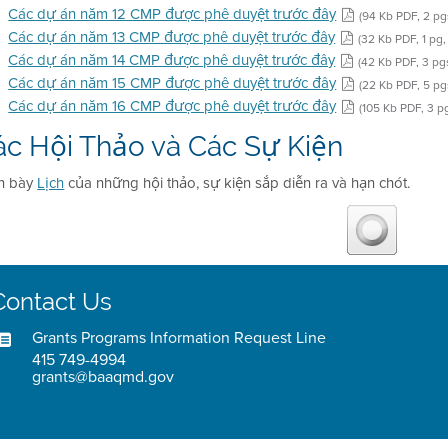
Các dự án năm 12 CMP được phê duyệt trước đây
(94 Kb PDF, 2 pg
Các dự án năm 13 CMP được phê duyệt trước đây
(32 Kb PDF, 1 pg,
Các dự án năm 14 CMP được phê duyệt trước đây
(42 Kb PDF, 3 pg
Các dự án năm 15 CMP được phê duyệt trước đây
(22 Kb PDF, 5 pg
Các dự án năm 16 CMP được phê duyệt trước đây
(105 Kb PDF, 3 p
ác Hội Thảo và Các Sự Kiện
nh bày
Lịch
của những hội thảo, sự kiện sắp diễn ra và hạn chót.
Contact Us
Grants Programs Information Request Line
415 749-4994
grants@baaqmd.gov