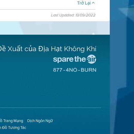
Trở Lại
Last Updated: 13/09/2022
Đề Xuất của Địa Hạt Không Khí
Đến
Trang
Đến
Mạng
Trang
Spare
Mạng
The
8774
Air
No
(Bảo
Burn
Toàn
(Không
Không
Đốt)
Khí)
ồ Trang Mạng
Dịch Ngôn Ngữ
n Đồ Tương Tác