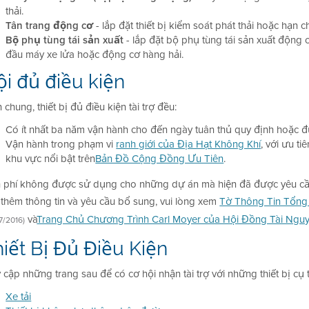
thải.
Tân trang động cơ
- lắp đặt thiết bị kiểm soát phát thải hoặc hạn 
Bộ phụ tùng tái sản xuất
- lắp đặt bộ phụ tùng tái sản xuất động 
đầu máy xe lửa hoặc động cơ hàng hải.
i đủ điều kiện
 chung, thiết bị đủ điều kiện tài trợ đều:
Có ít nhất ba năm vận hành cho đến ngày tuân thủ quy định hoặc đ
Vận hành trong phạm vi
ranh giới của Địa Hạt Không Khí
, với ưu t
khu vực nổi bật trên
Bản Đồ Cộng Đồng Ưu Tiên
.
h phí không được sử dụng cho những dự án mà hiện đã được yêu cầu
 thêm thông tin và yêu cầu bổ sung, vui lòng xem
Tờ Thông Tin Tổng
và
Trang Chủ Chương Trình Carl Moyer của Hội Đồng Tài Nguyê
7/2016)
iết Bị Đủ Điều Kiện
 cập những trang sau để có cơ hội nhận tài trợ với những thiết bị cụ 
Xe tải