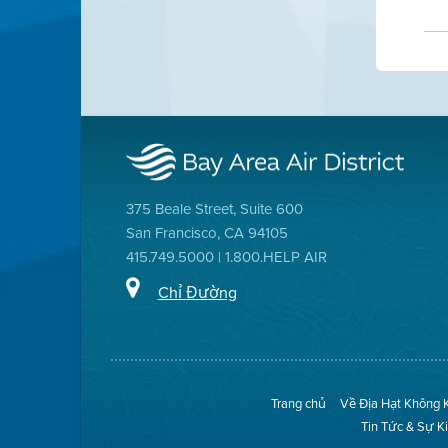
375 Beale Street, Suite 600
San Francisco, CA 94105
415.749.5000 | 1.800.HELP AIR
Chỉ Đường
Trang chủ
Về Địa Hạt Không 
Tin Tức & Sự K