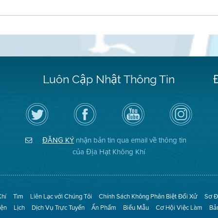
Luôn Cập Nhật Thông Tin
Hãy
Truy
Kênh
Air
theo
cập
YouTube
District
dõi
Trang
của
on
Địa
Facebook
Địa
Instagram
Hạt
của
Hạt
ĐĂNG KÝ
nhận bản tin qua email về thông tin
Không
Địa
Không
Khí
Hạt
Khí
của Địa Hạt Không Khí
trên
Twitter
Khí
Tìm
Liên Lạc với Chúng Tôi
Chính Sách Không Phân Biệt Đối Xử
Sơ Đ
iện
Lịch
Dịch Vụ Trực Tuyến
Ấn Phẩm
Biểu Mẫu
Cơ Hội Việc Làm
Bả