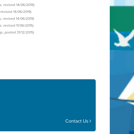
s, revised 14/06/2019)
 revised 14/06/2019)
s, revised 14/06/2019)
s, revised 11/06/2015)
gs, posted 31/12/2015)
Contact Us