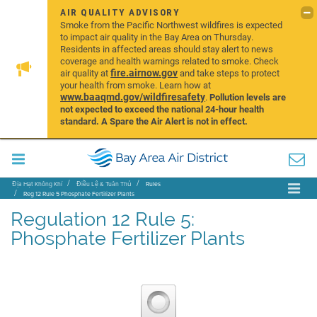
AIR QUALITY ADVISORY
Smoke from the Pacific Northwest wildfires is expected
to impact air quality in the Bay Area on Thursday.
Residents in affected areas should stay alert to news
coverage and health warnings related to smoke. Check
fire.airnow.gov
air quality at
and take steps to protect
your health from smoke. Learn how at
www.baaqmd.gov/wildfiresafety
.
Pollution levels are
not expected to exceed the national 24-hour health
standard. A Spare the Air Alert is not in effect.
Địa Hạt Không Khí
Điều Lệ & Tuân Thủ
Rules
Reg 12 Rule 5 Phosphate Fertilizer Plants
Regulation 12 Rule 5:
Phosphate Fertilizer Plants