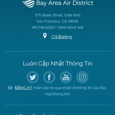
375 Beale Street, Suite 600
San Francisco, CA 94105
415.749.5000 | 1.800.HELP AIR
Chỉ Đường
Luôn Cập Nhật Thông Tin
Hãy
Truy
Kênh
Air
theo
cập
YouTube
District
dõi
Trang
của
on
Địa
Facebook
Địa
Instagram
Hạt
của
Hạt
nhận bản tin qua email về thông tin của Địa
ĐĂNG KÝ
Không
Địa
Không
Hạt Không Khí
Khí
Hạt
Khí
trên
Twitter