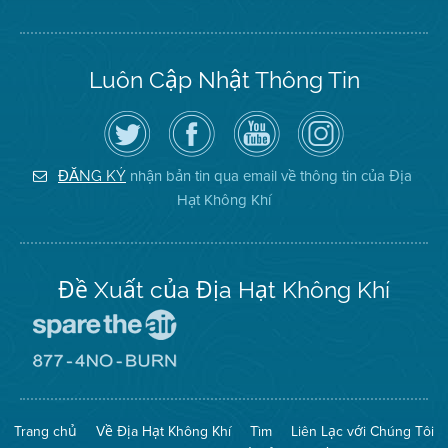
Luôn Cập Nhật Thông Tin
Hãy
Truy
Kênh
Air
theo
cập
YouTube
District
dõi
Trang
của
on
Địa
Facebook
Địa
Instagram
Hạt
của
Hạt
nhận bản tin qua email về thông tin của Địa
ĐĂNG KÝ
Không
Địa
Không
Hạt Không Khí
Khí
Hạt
Khí
trên
Twitter
Đề Xuất của Địa Hạt Không Khí
Đến
Trang
Mạng
Đến
Spare
Trang
The
Mạng
Air
8774
Trang chủ
Về Địa Hạt Không Khí
Tìm
Liên Lạc với Chúng Tôi
(Bảo
No
Toàn
Burn