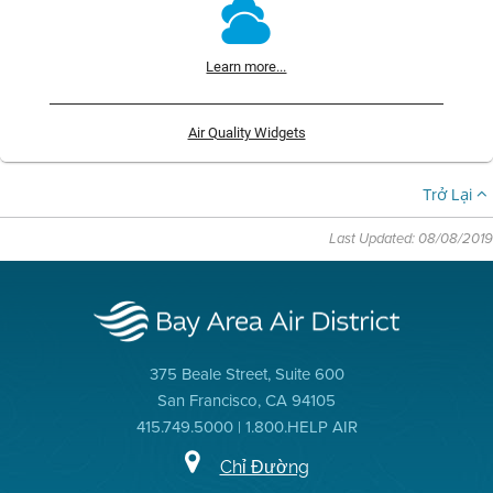
Learn more...
Air Quality Widgets
Trở Lại
Last Updated: 08/08/2019
375 Beale Street, Suite 600
San Francisco, CA 94105
415.749.5000 | 1.800.HELP AIR
Chỉ Đường