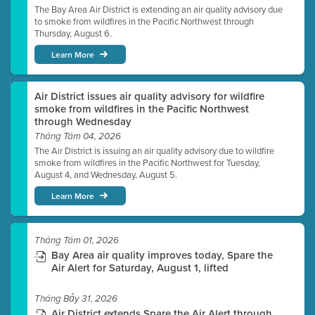
The Bay Area Air District is extending an air quality advisory due
to smoke from wildfires in the Pacific Northwest through
Thursday, August 6.
Learn More
Air District issues air quality advisory for wildfire
smoke from wildfires in the Pacific Northwest
through Wednesday
Tháng Tám 04, 2026
The Air District is issuing an air quality advisory due to wildfire
smoke from wildfires in the Pacific Northwest for Tuesday,
August 4, and Wednesday, August 5.
Learn More
Tháng Tám 01, 2026
Bay Area air quality improves today, Spare the
Air Alert for Saturday, August 1, lifted
Tháng Bảy 31, 2026
Air District extends Spare the Air Alert through