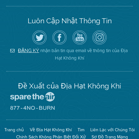
Luôn Cập Nhật Thông Tin
Hãy
Truy
Kênh
Air
theo
cập
YouTube
District
dõi
Trang
của
on
Địa
Facebook
Địa
Instagram
Hạt
của
Hạt
nhận bản tin qua email về thông tin của Địa
ĐĂNG KÝ
Không
Địa
Không
Hạt Không Khí
Khí
Hạt
Khí
trên
Twitter
Đề Xuất của Địa Hạt Không Khí
Đến
Trang
Mạng
Đến
Spare
Trang
The
Mạng
Air
8774
Trang chủ
Về Địa Hạt Không Khí
Tìm
Liên Lạc với Chúng Tôi
(Bảo
No
Toàn
Burn
Chính Sách Không Phân Biệt Đối Xử
Sơ Đồ Trang Mạng
Không
(Không