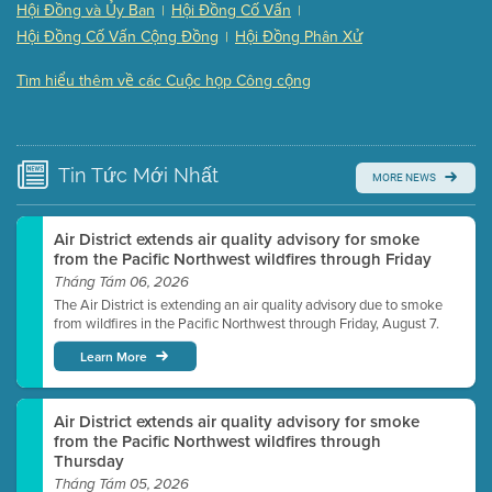
Hội Đồng và Ủy Ban
Hội Đồng Cố Vấn
|
|
Presentation (Part 3 of 3)
(168 Kb PDF , 3 pgs )
Hội Đồng Cố Vấn Cộng Đồng
Hội Đồng Phân Xử
|
Meeting Details
Tìm hiểu thêm về các Cuộc họp Công cộng
Submit a comment
Video link(s) will be active 5 minutes before meeting
time.
Tin Tức
Mới Nhất
MORE NEWS
Watch for real-time closed captioning with agenda
Learn more
Air District extends air quality advisory for smoke
from the Pacific Northwest wildfires through Friday
Tháng Tám 06, 2026
The Air District is extending an air quality advisory due to smoke
from wildfires in the Pacific Northwest through Friday, August 7.
Learn More
Air District extends air quality advisory for smoke
from the Pacific Northwest wildfires through
Thursday
Tháng Tám 05, 2026