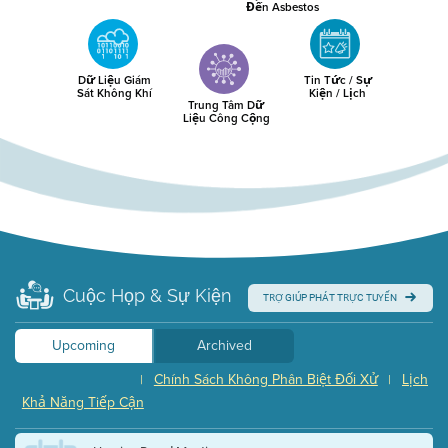
Đến Asbestos
Dữ Liệu Giám
Tin Tức / Sự
Sát Không Khí
Kiện / Lịch
Trung Tâm Dữ
Liệu Công Cộng
Cuộc Họp & Sự Kiện
TRỢ GIÚP PHÁT TRỰC TUYẾN
Upcoming
Archived
Chính Sách Không Phân Biệt Đối Xử
Lịch
|
|
Khả Năng Tiếp Cận