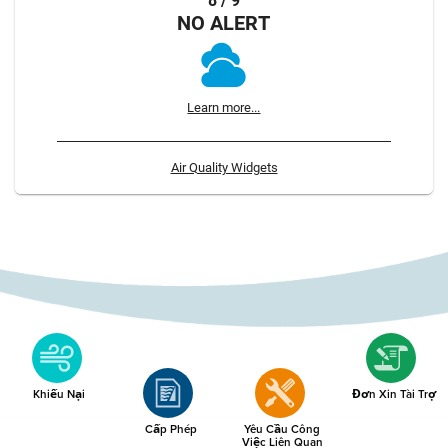
8 / 9
NO ALERT
Learn more...
Air Quality Widgets
Khiếu Nại
Đơn Xin Tài Trợ
Cấp Phép
Yêu Cầu Công
Việc Liên Quan