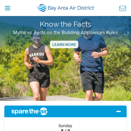
Know the Facts
Myths vs. Facts on the Building Appliances Rules
LEARN MORE
Previous
Ne
Sunday