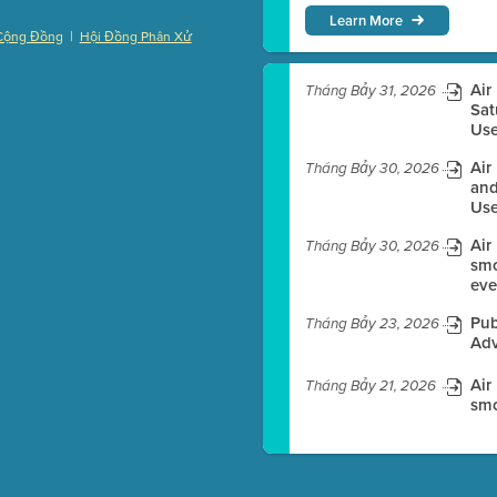
Learn More
|
Cộng Đồng
Hội Đồng Phân Xử
)
Air
Tháng Bảy 31, 2026
Sat
Use
es before meeting time.
Air
Tháng Bảy 30, 2026
and
Use
ioning with agenda
e
Air
Tháng Bảy 30, 2026
smo
eve
Pub
Tháng Bảy 23, 2026
Adv
Air
Tháng Bảy 21, 2026
smo