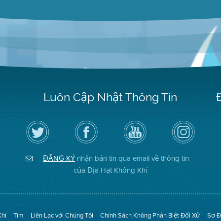
Luôn Cập Nhật Thông Tin
Hãy
Truy
Kênh
Air
theo
cập
YouTube
District
dõi
Trang
của
on
Địa
Facebook
Địa
Instagram
Hạt
của
Hạt
ĐĂNG KÝ
nhận bản tin qua email về thông tin
Không
Địa
Không
Khí
Hạt
Khí
của Địa Hạt Không Khí
trên
Twitter
Khí
Tìm
Liên Lạc với Chúng Tôi
Chính Sách Không Phân Biệt Đối Xử
Sơ Đ