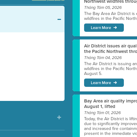
Northwest wildfires thro
Tháng Tám 05, 2026
The Bay Area Air District is
wildfires in the Pacific Nor
Learn More
Air District issues air qua
the Pacific Northwest t
Tháng Tám 04, 2026
The Air District is issuing a
wildfires in the Pacific No
August 5.
Learn More
Bay Area air quality impro
August 1, lifted
Tháng Tám 01, 2026
Today, the Air District is lif
due to significantly improve
and increased fire containmen
present in the immediate vici