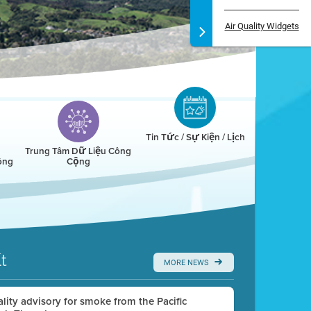
Air Quality Widgets
Tin Tức / Sự Kiện / Lịch
Trung Tâm Dữ Liệu Công
ông
Cộng
t
MORE NEWS
uality advisory for smoke from the Pacific