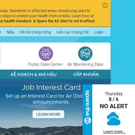
sday. Residents in affected areas should stay alert to
 steps to protect your health from smoke. Learn how at
r health standard. A Spare the Air Alert is not in effect.
m
Mẫu
Hồ Sơ Công Cộng
Liên Lạc Chúng Tôi
Login
Public Data Center
Air Monitoring Data
KẾ HOẠCH & KHÍ HẬU
CẤP KHOẢN
Job Interest Card
Thursday
Set up an Interest Card for Air District job
8 / 6
announcements.
NO ALERT
LEARN MORE
Next
Learn more...