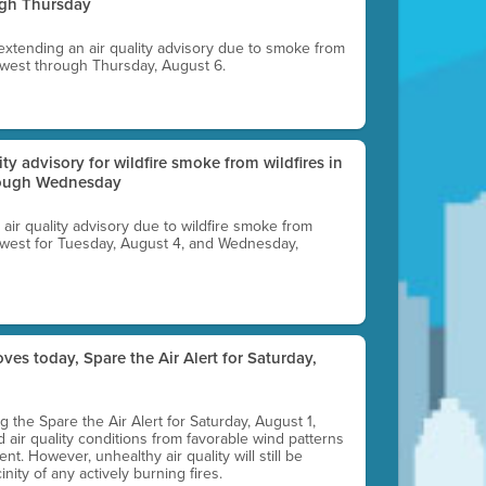
ugh Thursday
 extending an air quality advisory due to smoke from
thwest through Thursday, August 6.
lity advisory for wildfire smoke from wildfires in
hrough Wednesday
n air quality advisory due to wildfire smoke from
rthwest for Tuesday, August 4, and Wednesday,
ves today, Spare the Air Alert for Saturday,
ting the Spare the Air Alert for Saturday, August 1,
d air quality conditions from favorable wind patterns
t. However, unhealthy air quality will still be
nity of any actively burning fires.