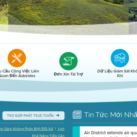
r
u Cầu Công Việc Liên
Dữ Liệu Giám Sát Kh
Đơn Xin Tài Trợ
Quan Đến Asbestos
Khí
Tin Tức
Mới Nhấ
TRỢ GIÚP PHÁT TRỰC TUYẾN
|
nh Sách Không Phân Biệt Đối Xử
Lịch
Air District extends air q
Khả Năng Tiếp Cận