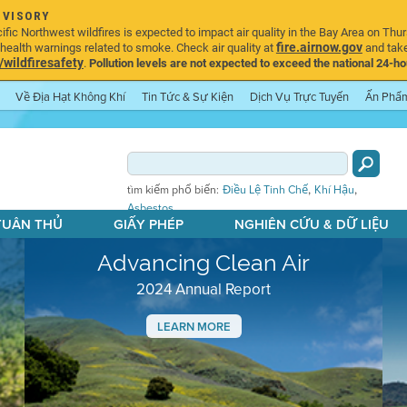
DVISORY
ic Northwest wildfires is expected to impact air quality in the Bay Area on Thur
fire.airnow.gov
ealth warnings related to smoke. Check air quality at
and take
ildfiresafety
.
Pollution levels are not expected to exceed the national 24-hou
Về Địa Hạt Không Khí
Tin Tức & Sự Kiện
Dịch Vụ Trực Tuyến
Ấn Phẩ
,
,
tìm kiếm phổ biến:
Điều Lệ Tinh Chế
Khí Hậu
Asbestos
 TUÂN THỦ
GIẤY PHÉP
NGHIÊN CỨU & DỮ LIỆU
Advancing Clean Air
2024 Annual Report
LEARN MORE