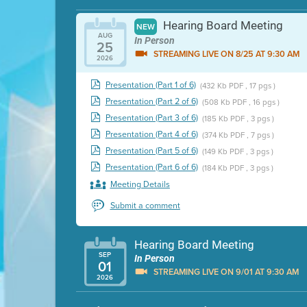
Hearing Board Meeting
NEW
AUG
In Person
25
STREAMING LIVE ON 8/25 AT 9:30 AM
2026
Presentation (Part 1 of 6)
(432 Kb PDF , 17 pgs )
Presentation (Part 2 of 6)
(508 Kb PDF , 16 pgs )
Presentation (Part 3 of 6)
(185 Kb PDF , 3 pgs )
Presentation (Part 4 of 6)
(374 Kb PDF , 7 pgs )
Presentation (Part 5 of 6)
(149 Kb PDF , 3 pgs )
Presentation (Part 6 of 6)
(184 Kb PDF , 3 pgs )
Meeting Details
Submit a comment
Hearing Board Meeting
SEP
In Person
01
STREAMING LIVE ON 9/01 AT 9:30 AM
2026