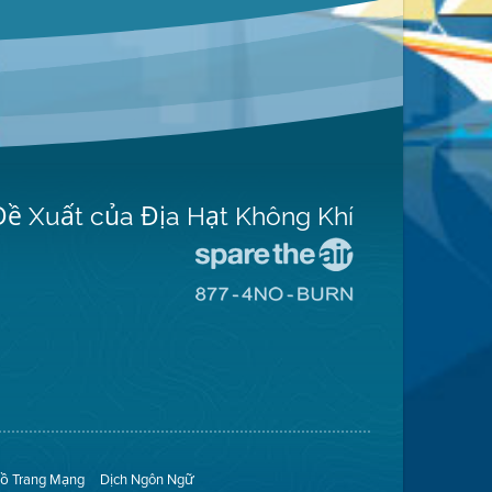
Đề Xuất của Địa Hạt Không Khí
Đến
Trang
Đến
Mạng
Trang
Spare
Mạng
The
8774
Air
No
(Bảo
Burn
Toàn
(Không
Không
Đốt)
Khí)
ồ Trang Mạng
Dịch Ngôn Ngữ