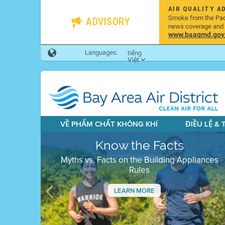
AIR QUALITY A
Smoke from the Pacif
ADVISORY
news coverage and h
www.baaqmd.gov/w
Languages:
tiếng
Việt
VỀ PHẨM CHẤT KHÔNG KHÍ
ĐIỀU LỆ &
Know the Facts
Myths vs. Facts on the Building Appliances
Rules
LEARN MORE
Previous