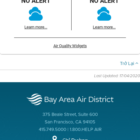
NO ALERT
NO ALERT
Learn more...
Learn more...
Air Quality Widgets
Trở Lại
Last Updated: 17/04/2020
375 Beale Street, Suite 600
San Francisco, CA 94105
415.749.5000 | 1.800.HELP AIR