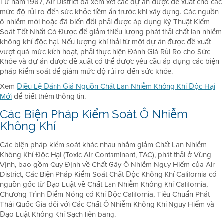
Từ năm 1987, Air District đã xem xét các dự án được đề xuất cho các
mức độ rủi ro đến sức khỏe tiềm ẩn trước khi xây dựng. Các nguồn
ô nhiễm mới hoặc đã biến đổi phải được áp dụng Kỹ Thuật Kiểm
Soát Tốt Nhất Có Được để giảm thiểu lượng phát thải chất lan nhiễm
không khí độc hại. Nếu lượng khí thải từ một dự án được đề xuất
vượt quá mức kích hoạt, phải thực hiện Đánh Giá Rủi Ro cho Sức
Khỏe và dự án được đề xuất có thể được yêu cầu áp dụng các biện
pháp kiểm soát để giảm mức độ rủi ro đến sức khỏe.
Xem
Điều Lệ Đánh Giá Nguồn Chất Lan Nhiễm Không Khí Độc Hại
Mới
để biết thêm thông tin.
Các Biện Pháp Kiểm Soát Ô Nhiễm
Không Khí
Các biện pháp kiểm soát khác nhau nhằm giảm Chất Lan Nhiễm
Không Khí Độc Hại (Toxic Air Contaminant, TAC), phát thải ở Vùng
Vịnh, bao gồm Quy Định về Chất Gây Ô Nhiễm Nguy Hiểm của Air
District, Các Biện Pháp Kiểm Soát Chất Độc Không Khí California có
nguồn gốc từ Đạo Luật về Chất Lan Nhiễm Không Khí California,
Chương Trình Điểm Nóng có Khí Độc California, Tiêu Chuẩn Phát
Thải Quốc Gia đối với Các Chất Ô Nhiễm Không Khí Nguy Hiểm và
Đạo Luật Không Khí Sạch liên bang.