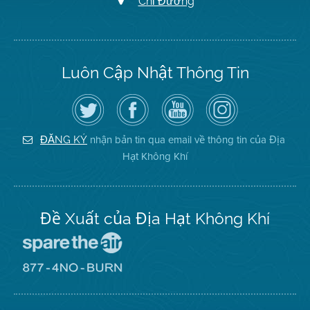
Chỉ Đường
Luôn Cập Nhật Thông Tin
Hãy
Truy
Kênh
Air
theo
cập
YouTube
District
dõi
Trang
của
on
Địa
Facebook
Địa
Instagram
Hạt
của
Hạt
nhận bản tin qua email về thông tin của Địa
ĐĂNG KÝ
Không
Địa
Không
Hạt Không Khí
Khí
Hạt
Khí
trên
Twitter
Đề Xuất của Địa Hạt Không Khí
Đến
Trang
Mạng
Đến
Spare
Trang
The
Mạng
Air
8774