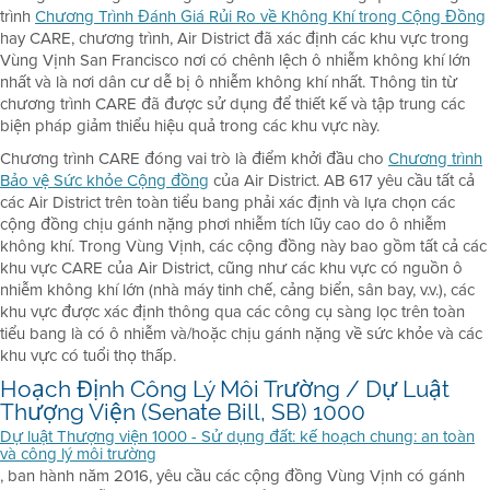
trình
Chương Trình Đánh Giá Rủi Ro về Không Khí trong Cộng Đồng
hay CARE, chương trình, Air District đã xác định các khu vực trong
Vùng Vịnh San Francisco nơi có chênh lệch ô nhiễm không khí lớn
nhất và là nơi dân cư dễ bị ô nhiễm không khí nhất. Thông tin từ
chương trình CARE đã được sử dụng để thiết kế và tập trung các
biện pháp giảm thiểu hiệu quả trong các khu vực này.
Chương trình CARE đóng vai trò là điểm khởi đầu cho
Chương trình
Bảo vệ Sức khỏe Cộng đồng
của Air District. AB 617 yêu cầu tất cả
các Air District trên toàn tiểu bang phải xác định và lựa chọn các
cộng đồng chịu gánh nặng phơi nhiễm tích lũy cao do ô nhiễm
không khí. Trong Vùng Vịnh, các cộng đồng này bao gồm tất cả các
khu vực CARE của Air District, cũng như các khu vực có nguồn ô
nhiễm không khí lớn (nhà máy tinh chế, cảng biển, sân bay, v.v.), các
khu vực được xác định thông qua các công cụ sàng lọc trên toàn
tiểu bang là có ô nhiễm và/hoặc chịu gánh nặng về sức khỏe và các
khu vực có tuổi thọ thấp.
Hoạch Định Công Lý Môi Trường / Dự Luật
Thượng Viện (Senate Bill, SB) 1000
Dự luật Thượng viện 1000 - Sử dụng đất: kế hoạch chung: an toàn
và công lý môi trường
, ban hành năm 2016, yêu cầu các cộng đồng Vùng Vịnh có gánh