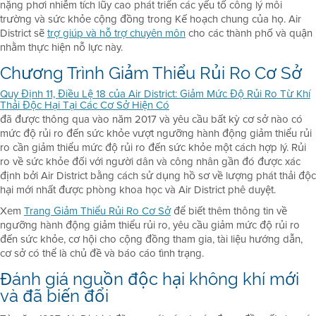
nặng phơi nhiễm tích lũy cao phát triển các yếu tố công lý môi
trường và sức khỏe cộng đồng trong Kế hoạch chung của họ. Air
District sẽ
trợ giúp và hỗ trợ chuyên môn
cho các thành phố và quận
nhằm thực hiện nỗ lực này.
Chương Trình Giảm Thiểu Rủi Ro Cơ Sở
Quy Định 11, Điều Lệ 18 của Air District: Giảm Mức Độ Rủi Ro Từ Khí
Thải Độc Hại Tại Các Cơ Sở Hiện Có
đã được thông qua vào năm 2017 và yêu cầu bất kỳ cơ sở nào có
mức độ rủi ro đến sức khỏe vượt ngưỡng hành động giảm thiểu rủi
ro cần giảm thiểu mức độ rủi ro đến sức khỏe một cách hợp lý. Rủi
ro về sức khỏe đối với người dân và công nhân gần đó được xác
định bởi Air District bằng cách sử dụng hồ sơ về lượng phát thải độc
hại mới nhất được phòng khoa học và Air District phê duyệt.
Xem
Trang Giảm Thiểu Rủi Ro Cơ Sở
để biết thêm thông tin về
ngưỡng hành động giảm thiểu rủi ro, yêu cầu giảm mức độ rủi ro
đến sức khỏe, cơ hội cho cộng đồng tham gia, tài liệu hướng dẫn,
cơ sở có thể là chủ đề và báo cáo tình trạng.
Đánh giá nguồn độc hại không khí mới
và đã biến đổi