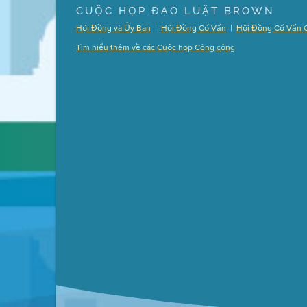
Presentation (Part 1 of 3)
(5 Mb PDF , 87 pgs )
CUỘC HỌP ĐẠO LUẬT BROWN
Presentation (Part 2 of 3)
(121 Kb PDF , 2 pgs )
|
|
Hội Đồng và Ủy Ban
Hội Đồng Cố Vấn
Hội Đồng Cố Vấn 
Presentation (Part 3 of 3)
(168 Kb PDF , 3 pgs 
Tìm hiểu thêm về các Cuộc họp Công cộng
Meeting Details
Submit a comment
Video link(s) will be active 5 minut
Watch for real-time closed capt
Learn mor