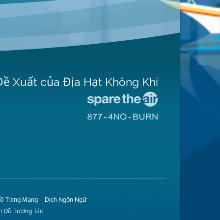
Đề Xuất của Địa Hạt Không Khí
Đến
Trang
Đến
Mạng
Trang
Spare
Mạng
The
8774
Air
No
(Bảo
Burn
Toàn
(Không
Không
Đốt)
Khí)
ồ Trang Mạng
Dịch Ngôn Ngữ
n Đồ Tương Tác