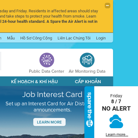
rsday and Friday. Residents in affected areas should stay
nd take steps to protect your health from smoke. Learn
l 24-hour health standard. A Spare the Air Alert is not in
m
Mẫu
Hồ Sơ Công Cộng
Liên Lạc Chúng Tôi
Login
Public Data Center
Air Monitoring Data
KẾ HOẠCH & KHÍ HẬU
CẤP KHOẢN
Job Interest Card
Friday
8 / 7
Set up an Interest Card for Air District job
NO ALERT
announcements.
LEARN MORE
Next
Learn more...