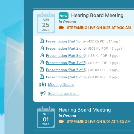
Hearing Board Meeting
NEW
AUG
In Person
25
STREAMING LIVE ON 8/25 AT 9:30 AM
2026
Presentation (Part 1 of 6)
(432 Kb PDF , 17 pgs )
Presentation (Part 2 of 6)
(508 Kb PDF , 16 pgs )
Presentation (Part 3 of 6)
(185 Kb PDF , 3 pgs )
Presentation (Part 4 of 6)
(374 Kb PDF , 7 pgs )
Presentation (Part 5 of 6)
(149 Kb PDF , 3 pgs )
Presentation (Part 6 of 6)
(184 Kb PDF , 3 pgs )
Meeting Details
Submit a comment
Hearing Board Meeting
SEP
In Person
01
STREAMING LIVE ON 9/01 AT 9:30 AM
2026