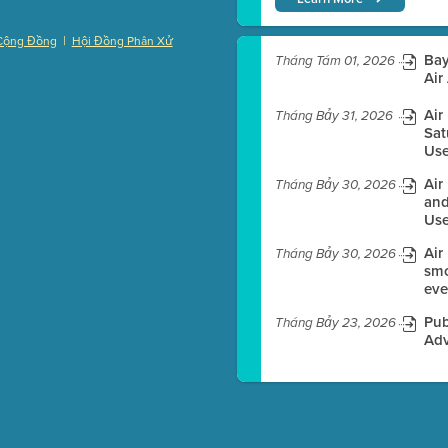
|
Cộng Đồng
Hội Đồng Phân Xử
Bay
)
Tháng Tám 01, 2026
Air
Air
Tháng Bảy 31, 2026
Sat
Use
es before meeting time.
Air
Tháng Bảy 30, 2026
ioning with agenda
and
e
Use
Air
Tháng Bảy 30, 2026
smo
eve
Pub
Tháng Bảy 23, 2026
Adv