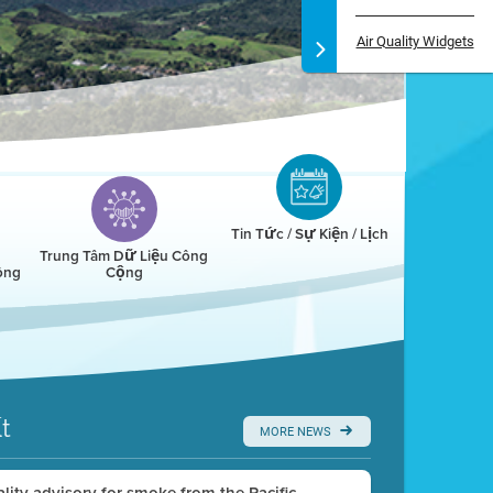
Air Quality Widgets
Tin Tức / Sự Kiện / Lịch
Trung Tâm Dữ Liệu Công
ông
Cộng
t
MORE NEWS
uality advisory for smoke from the Pacific