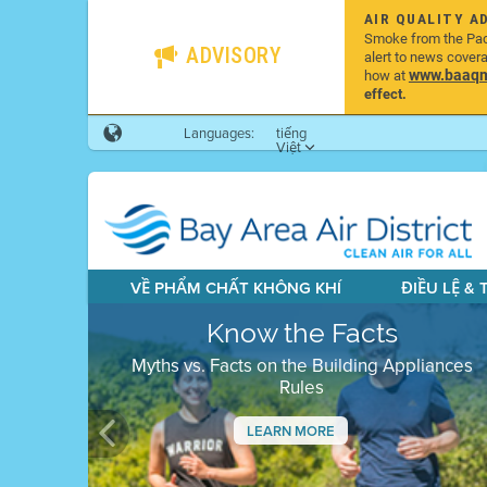
AIR QUALITY A
Smoke from the Pacif
ADVISORY
alert to news cover
www.baaqmd
how at
effect.
Languages:
tiếng
Việt
VỀ PHẨM CHẤT KHÔNG KHÍ
ĐIỀU LỆ &
Know the Facts
Myths vs. Facts on the Building Appliances
Rules
LEARN MORE
Previous