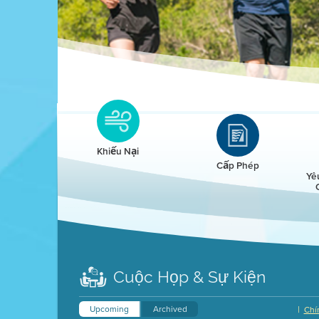
Clean HEET
Clean HEET helps homeowners remove and/o
replace wood-burning devices with electric
Khiếu Nại
heat pumps.
Cấp Phép
Yê
LEARN MORE
Cuộc Họp & Sự Kiện
Upcoming
Archived
|
Chí