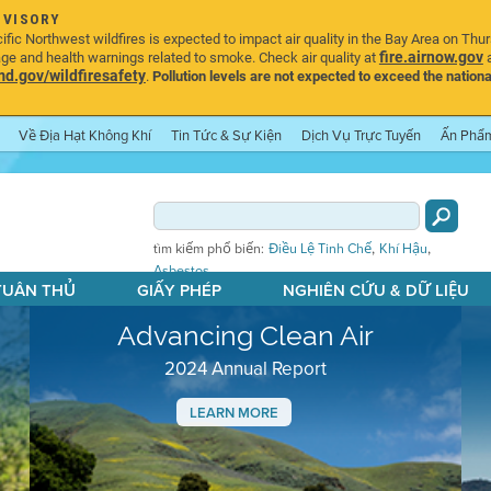
DVISORY
ic Northwest wildfires is expected to impact air quality in the Bay Area on Thu
fire.airnow.gov
age and health warnings related to smoke. Check air quality at
a
.gov/wildfiresafety
.
Pollution levels are not expected to exceed the nationa
Về Địa Hạt Không Khí
Tin Tức & Sự Kiện
Dịch Vụ Trực Tuyến
Ấn Phẩ
,
,
tìm kiếm phổ biến:
Điều Lệ Tinh Chế
Khí Hậu
Asbestos
 TUÂN THỦ
GIẤY PHÉP
NGHIÊN CỨU & DỮ LIỆU
Advancing Clean Air
2024 Annual Report
LEARN MORE