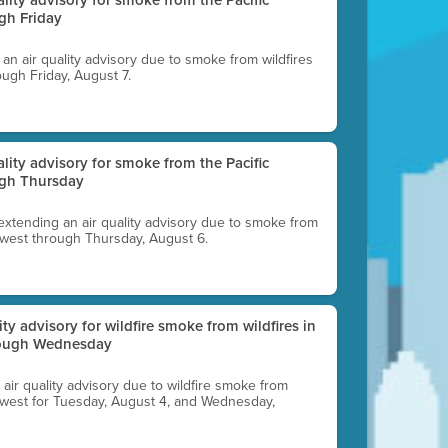
gh Friday
g an air quality advisory due to smoke from wildfires
ough Friday, August 7.
uality advisory for smoke from the Pacific
ugh Thursday
 extending an air quality advisory due to smoke from
thwest through Thursday, August 6.
lity advisory for wildfire smoke from wildfires in
hrough Wednesday
n air quality advisory due to wildfire smoke from
rthwest for Tuesday, August 4, and Wednesday,