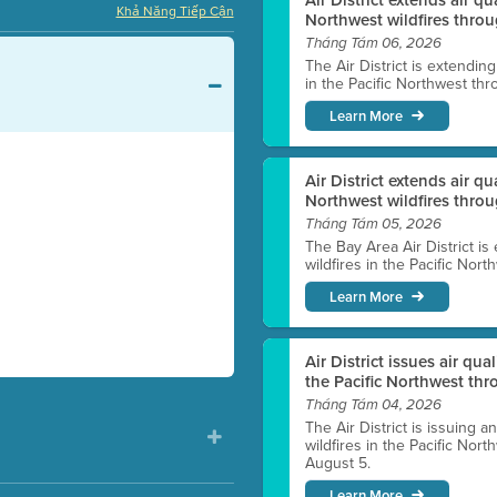
Khả Năng Tiếp Cận
Northwest wildfires throu
Tháng Tám 06, 2026
The Air District is extendin
in the Pacific Northwest thr
Learn More
Air District extends air q
Northwest wildfires thro
Tháng Tám 05, 2026
The Bay Area Air District is
wildfires in the Pacific Nor
Learn More
Air District issues air qua
the Pacific Northwest t
Tháng Tám 04, 2026
The Air District is issuing a
wildfires in the Pacific No
August 5.
Learn More