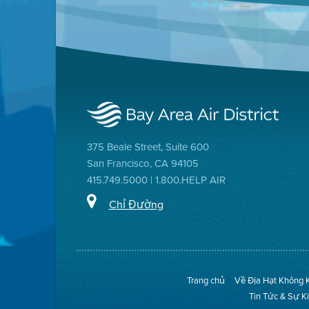
375 Beale Street, Suite 600
San Francisco, CA 94105
415.749.5000 | 1.800.HELP AIR
Chỉ Đường
Trang chủ
Về Địa Hạt Không 
Tin Tức & Sự K