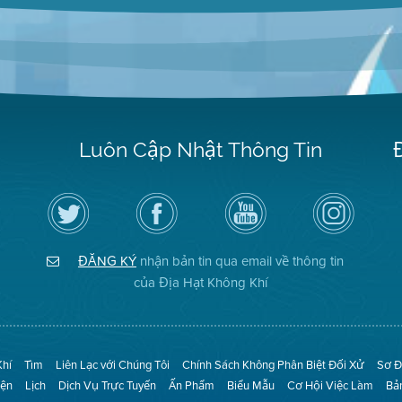
Luôn Cập Nhật Thông Tin
Hãy
Truy
Kênh
Air
theo
cập
YouTube
District
dõi
Trang
của
on
Địa
Facebook
Địa
Instagram
Hạt
của
Hạt
ĐĂNG KÝ
nhận bản tin qua email về thông tin
Không
Địa
Không
Khí
Hạt
Khí
của Địa Hạt Không Khí
trên
Twitter
Khí
Tìm
Liên Lạc với Chúng Tôi
Chính Sách Không Phân Biệt Đối Xử
Sơ Đ
iện
Lịch
Dịch Vụ Trực Tuyến
Ấn Phẩm
Biểu Mẫu
Cơ Hội Việc Làm
Bả