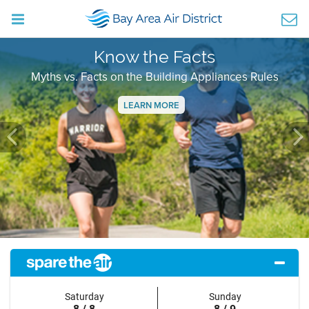
Know the Facts
Myths vs. Facts on the Building Appliances Rules
LEARN MORE
Previous
Ne
Saturday
Sunday