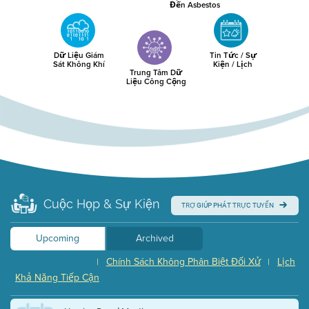
Đến Asbestos
Dữ Liệu Giám
Tin Tức / Sự
Sát Không Khí
Kiện / Lịch
Trung Tâm Dữ
Liệu Công Cộng
Cuộc Họp & Sự Kiện
TRỢ GIÚP PHÁT TRỰC TUYẾN
Upcoming
Archived
Chính Sách Không Phân Biệt Đối Xử
Lịch
|
|
Khả Năng Tiếp Cận