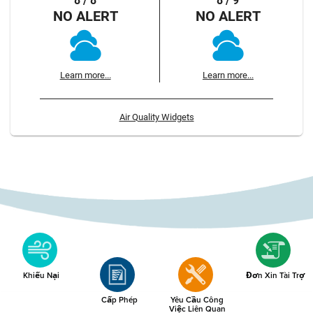
8 / 8
8 / 9
NO ALERT
NO ALERT
Learn more...
Learn more...
Air Quality Widgets
Khiếu Nại
Đơn Xin Tài Trợ
Cấp Phép
Yêu Cầu Công
Việc Liên Quan