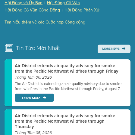
Hội Đồng và Ủy Ban
Hội Đồng Cố Vấn
|
|
Presentation (Part 3 of 3)
(168 Kb PDF , 3 pgs )
Hội Đồng Cố Vấn Cộng Đồng
Hội Đồng Phân Xử
|
Meeting Details
Tìm hiểu thêm về các Cuộc họp Công cộng
Submit a comment
Video link(s) will be active 5 minutes before meeting
time.
Tin Tức
Mới Nhất
MORE NEWS
Watch for real-time closed captioning with agenda
Learn more
Air District extends air quality advisory for smoke
from the Pacific Northwest wildfires through Friday
Tháng Tám 06, 2026
The Air District is extending an air quality advisory due to smoke
from wildfires in the Pacific Northwest through Friday, August 7.
Learn More
Air District extends air quality advisory for smoke
from the Pacific Northwest wildfires through
Thursday
Tháng Tám 05, 2026