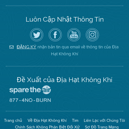
Luôn Cập Nhật Thông Tin
Hãy
Truy
Kênh
Air
theo
cập
YouTube
District
dõi
Trang
của
on
Địa
Facebook
Địa
Instagram
Hạt
của
Hạt
nhận bản tin qua email về thông tin của Địa
ĐĂNG KÝ
Không
Địa
Không
Hạt Không Khí
Khí
Hạt
Khí
trên
Twitter
Đề Xuất của Địa Hạt Không Khí
Đến
Trang
Mạng
Đến
Spare
Trang
The
Mạng
Air
8774
Trang chủ
Về Địa Hạt Không Khí
Tìm
Liên Lạc với Chúng Tôi
(Bảo
No
Toàn
Burn
Chính Sách Không Phân Biệt Đối Xử
Sơ Đồ Trang Mạng
Không
(Không