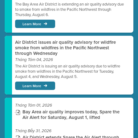
The Bay Area Air District is extending an air quality advisory due
to smoke from wildfires in the Pacific Northwest through
Thursday, August 6.
Learn More
Air District issues air quality advisory for wildfire
smoke from wildfires in the Pacific Northwest
through Wednesday
Tháng Tám 04, 2026
The Air District is issuing an air quality advisory due to wildfire
smoke from wildfires in the Pacific Northwest for Tuesday,
August 4, and Wednesday, August 5.
Learn More
Tháng Tám 01, 2026
Bay Area air quality improves today, Spare the
Air Alert for Saturday, August 1, lifted
Tháng Bảy 31, 2026
Air District extends Spare the Air Alert through