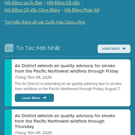
Hội Đồng và Ủy Ban
Hội Đồng Cố Vấn
|
|
Presentation (Part 3 of 3)
(168 Kb PDF , 3 pgs )
Hội Đồng Cố Vấn Cộng Đồng
Hội Đồng Phân Xử
|
Meeting Details
Tìm hiểu thêm về các Cuộc họp Công cộng
Submit a comment
Video link(s) will be active 5 minutes before meeting
time.
Tin Tức
Mới Nhất
MORE NEWS
Watch for real-time closed captioning with agenda
Learn more
Air District extends air quality advisory for smoke
from the Pacific Northwest wildfires through Friday
Tháng Tám 06, 2026
The Air District is extending an air quality advisory due to smoke
from wildfires in the Pacific Northwest through Friday, August 7.
Learn More
Air District extends air quality advisory for smoke
from the Pacific Northwest wildfires through
Thursday
Tháng Tám 05, 2026