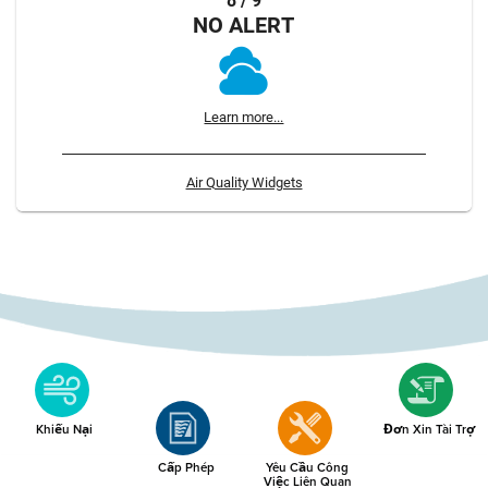
8 / 9
NO ALERT
Learn more...
Air Quality Widgets
Khiếu Nại
Đơn Xin Tài Trợ
Cấp Phép
Yêu Cầu Công
Việc Liên Quan