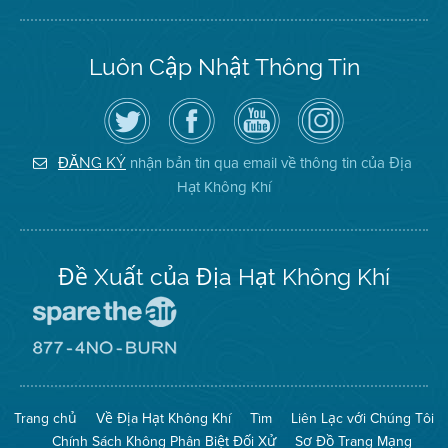
Luôn Cập Nhật Thông Tin
Hãy
Truy
Kênh
Air
theo
cập
YouTube
District
dõi
Trang
của
on
Địa
Facebook
Địa
Instagram
Hạt
của
Hạt
nhận bản tin qua email về thông tin của Địa
ĐĂNG KÝ
Không
Địa
Không
Hạt Không Khí
Khí
Hạt
Khí
trên
Twitter
Đề Xuất của Địa Hạt Không Khí
Đến
Trang
Mạng
Đến
Spare
Trang
The
Mạng
Air
8774
Trang chủ
Về Địa Hạt Không Khí
Tìm
Liên Lạc với Chúng Tôi
(Bảo
No
Toàn
Burn
Chính Sách Không Phân Biệt Đối Xử
Sơ Đồ Trang Mạng
Không
(Không