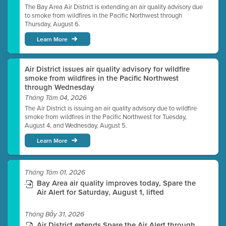
The Bay Area Air District is extending an air quality advisory due
to smoke from wildfires in the Pacific Northwest through
Thursday, August 6.
Learn More
Air District issues air quality advisory for wildfire
smoke from wildfires in the Pacific Northwest
through Wednesday
Tháng Tám 04, 2026
The Air District is issuing an air quality advisory due to wildfire
smoke from wildfires in the Pacific Northwest for Tuesday,
August 4, and Wednesday, August 5.
Learn More
Tháng Tám 01, 2026
Bay Area air quality improves today, Spare the
Air Alert for Saturday, August 1, lifted
Tháng Bảy 31, 2026
Air District extends Spare the Air Alert through