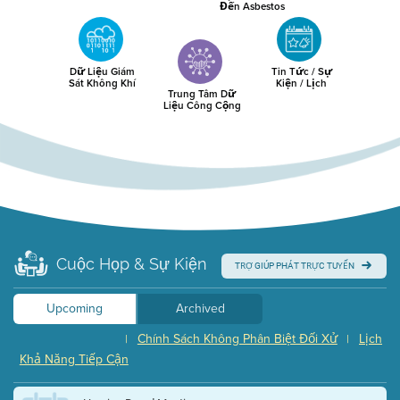
Đến Asbestos
Dữ Liệu Giám
Tin Tức / Sự
Sát Không Khí
Kiện / Lịch
Trung Tâm Dữ
Liệu Công Cộng
Cuộc Họp & Sự Kiện
TRỢ GIÚP PHÁT TRỰC TUYẾN
Upcoming
Archived
Chính Sách Không Phân Biệt Đối Xử
Lịch
|
|
Khả Năng Tiếp Cận