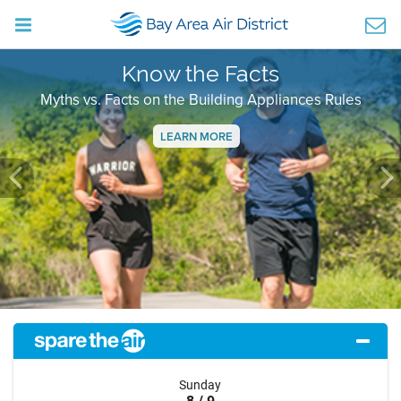
Know the Facts
Myths vs. Facts on the Building Appliances Rules
LEARN MORE
Previous
Ne
Sunday