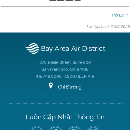
Trở Lại
Last Updated: 12/05/2025
375 Beale Street, Suite 600
San Francisco, CA 94105
415.749.5000 | 1.800.HELP AIR
Chỉ Đường
Luôn Cập Nhật Thông Tin
Hãy
Truy
Kênh
Air