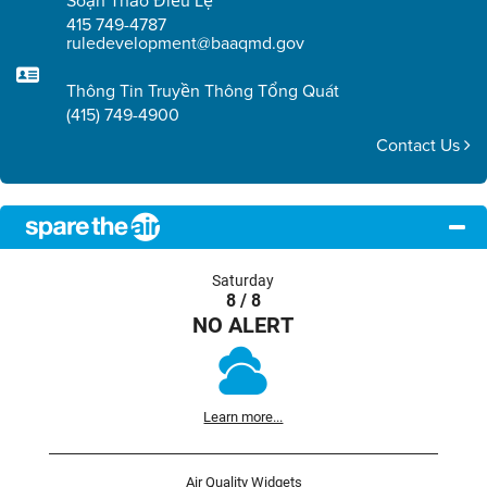
Soạn Thảo Điều Lệ
415 749-4787
ruledevelopment@baaqmd.gov
Thông Tin Truyền Thông Tổng Quát
(415) 749-4900
Contact Us
Saturday
8 / 8
NO ALERT
Learn more...
Air Quality Widgets