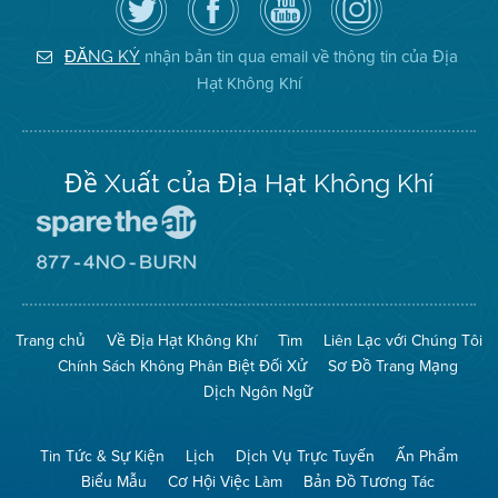
theo
cập
YouTube
District
dõi
Trang
của
on
Địa
Facebook
Địa
Instagram
Hạt
của
Hạt
nhận bản tin qua email về thông tin của Địa
ĐĂNG KÝ
Không
Địa
Không
Hạt Không Khí
Khí
Hạt
Khí
trên
Twitter
Đề Xuất của Địa Hạt Không Khí
Đến
Trang
Mạng
Đến
Spare
Trang
The
Mạng
Air
8774
Trang chủ
Về Địa Hạt Không Khí
Tìm
Liên Lạc với Chúng Tôi
(Bảo
No
Toàn
Burn
Chính Sách Không Phân Biệt Đối Xử
Sơ Đồ Trang Mạng
Không
(Không
Khí)
Đốt)
Dịch Ngôn Ngữ
Tin Tức & Sự Kiện
Lịch
Dịch Vụ Trực Tuyến
Ấn Phẩm
Biểu Mẫu
Cơ Hội Việc Làm
Bản Đồ Tương Tác