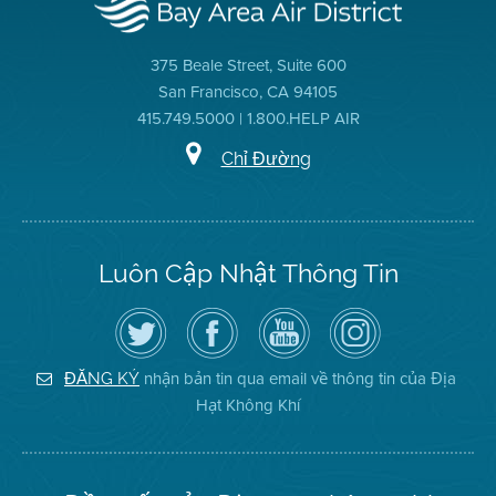
375 Beale Street, Suite 600
San Francisco, CA 94105
415.749.5000 | 1.800.HELP AIR
Chỉ Đường
Luôn Cập Nhật Thông Tin
Hãy
Truy
Kênh
Air
theo
cập
YouTube
District
dõi
Trang
của
on
Địa
Facebook
Địa
Instagram
Hạt
của
Hạt
nhận bản tin qua email về thông tin của Địa
ĐĂNG KÝ
Không
Địa
Không
Hạt Không Khí
Khí
Hạt
Khí
trên
Twitter