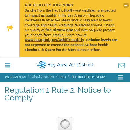
AIR QUALITY ADVISORY
Smoke from the Pacific Northwest wildfires is expected
to impact air quality in the Bay Area on Thursday.
Residents in affected areas should stay alert to news
coverage and health warnings related to smoke. Check
fire.airnow.gov
air quality at
and take steps to protect
your health from smoke. Learn how at
www.baaqmd.gov/wildfiresafety
.
Pollution levels are
not expected to exceed the national 24-hour health
standard. A Spare the Air Alert is not in effect.
Địa Hạt Không Khí
Điều Lệ & Tuân Thủ
Rules
Reg 1 Rule 2 Notice to Comply
Regulation 1 Rule 2: Notice to
Comply