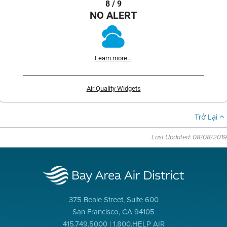
8 / 9
NO ALERT
Learn more...
Air Quality Widgets
Trở Lại
Last Updated: 08/08/2019
375 Beale Street, Suite 600
San Francisco, CA 94105
415.749.5000 | 1.800.HELP AIR