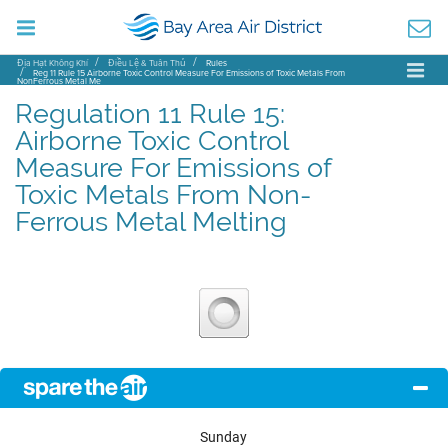
Địa Hạt Không Khí
Điều Lệ & Tuân Thủ
Rules
Reg 11 Rule 15 Airborne Toxic Control Measure For Emissions of Toxic Metals From
NonFerrous Metal Me
Regulation 11 Rule 15:
Airborne Toxic Control
Measure For Emissions of
Toxic Metals From Non-
Ferrous Metal Melting
Sunday