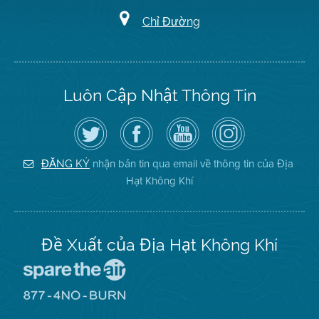
Chỉ Đường
Luôn Cập Nhật Thông Tin
Hãy
Truy
Kênh
Air
theo
cập
YouTube
District
dõi
Trang
của
on
Địa
Facebook
Địa
Instagram
Hạt
của
Hạt
nhận bản tin qua email về thông tin của Địa
ĐĂNG KÝ
Không
Địa
Không
Hạt Không Khí
Khí
Hạt
Khí
trên
Twitter
Đề Xuất của Địa Hạt Không Khí
Đến
Trang
Mạng
Đến
Spare
Trang