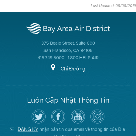
Last Updated: 08/08/2019
375 Beale Street, Suite 600
San Francisco, CA 94105
415.749.5000 | 1.800.HELP AIR
Chỉ Đường
Luôn Cập Nhật Thông Tin
Hãy
Truy
Kênh
Air
theo
cập
YouTube
District
dõi
Trang
của
on
Địa
Facebook
Địa
Instagram
Hạt
của
Hạt
nhận bản tin qua email về thông tin của Địa
ĐĂNG KÝ
Không
Địa
Không