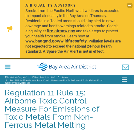
AIR QUALITY ADVISORY
Smoke from the Pacific Northwest wildfires is expected
to impact air quality in the Bay Area on Thursday.
Residents in affected areas should stay alert to news
coverage and health warnings related to smoke. Check
fire.airnow.gov
air quality at
and take steps to protect
your health from smoke. Learn how at
www.baaqmd.gov/wildfiresafety
.
Pollution levels are
not expected to exceed the national 24-hour health
standard. A Spare the Air Alert is not in effect.
Địa Hạt Không Khí
Điều Lệ & Tuân Thủ
Rules
Reg 11 Rule 15 Airborne Toxic Control Measure For Emissions of Toxic Metals From
NonFerrous Metal Me
Regulation 11 Rule 15:
Airborne Toxic Control
Measure For Emissions of
Toxic Metals From Non-
Ferrous Metal Melting