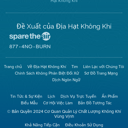
Hạt Không Khí
Khí
Hạt
Khí
trên
Twitter
Đề Xuất của Địa Hạt Không Khí
Đến
Trang
Mạng
Đến
Spare
Trang
The
Mạng
Air
8774
Trang chủ
Về Địa Hạt Không Khí
Tìm
Liên Lạc với Chúng Tôi
(Bảo
No
Toàn
Burn
Chính Sách Không Phân Biệt Đối Xử
Sơ Đồ Trang Mạng
Không
(Không
Khí)
Đốt)
Dịch Ngôn Ngữ
Tin Tức & Sự Kiện
Lịch
Dịch Vụ Trực Tuyến
Ấn Phẩm
Biểu Mẫu
Cơ Hội Việc Làm
Bản Đồ Tương Tác
© Bản Quyền 2024 Cơ Quan Quản Lý Chất Lượng Không Khí
Vùng Vịnh
Khả Năng Tiếp Cận
Điều Khoản Sử Dụng