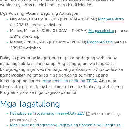
webinar ay lubos na hinihimok pero hindi iniaatas.
Mga Petsa ng Webinar Bago ang Aplikasyon:
Huwebes, Pebrero 18, 2016 (10:00AM – 11:00AM)
Magparehistro
for 2/18/16 para sa workshop
Martes, Marso 8, 2016 (10:00AM – 11:00AM)
Magparehistro
para sa
3/8/16 workshop
Martes, Abril 19, 2016 (10:00AM – 11:00AM)
Magparehistro
para sa
4/19/16 workshop
Batay sa pangangailangan, ang mga karagdagang webinar ay
maaaring itakda sa hinaharap. Ang isang paunawa tungkol sa
karagdagang mga webinar bago ang aplikasyon ay ipapadala sa
pamamagitan ng email sa mga partidong pumirma upang
tumanggap ng libreng
mga email na alerto sa TFCA
. Ang mga
interesadong partido ay hinihimok din na bisitahin ang website ng
Programa para sa mga pagsasapanahon.
Mga Tagatulong
Patnubay sa Programang Heavy-Duty ZEV
(847 Kb PDF, 12 pgs,
posted 3/21/2016)
Mga Lugar ng Programang Pagtaya ng Panganib ng Hangin sa