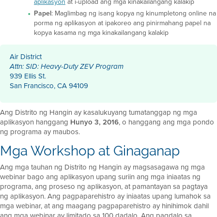
aplikasyon
at i-upload ang mga kinakailangang kalakip
Papel
: Maglimbag ng isang kopya ng kinumpletong online na
porma ng aplikasyon at ipakoreo ang pinirmahang papel na
kopya kasama ng mga kinakailangang kalakip
Air District
Attn: SID: Heavy-Duty ZEV Program
939 Ellis St.
San Francisco, CA 94109
Ang Distrito ng Hangin ay kasalukuyang tumatanggap ng mga
aplikasyon hanggang
Hunyo 3, 2016
, o hanggang ang mga pondo
ng programa ay maubos.
Mga Workshop at Ginaganap
Ang mga tauhan ng Distrito ng Hangin ay magsasagawa ng mga
webinar bago ang aplikasyon upang suriin ang mga iniaatas ng
programa, ang proseso ng aplikasyon, at pamantayan sa pagtaya
ng aplikasyon. Ang pagpaparehistro ay iniaatas upang lumahok sa
mga webinar, at ang maagang pagpaparehistro ay hinihimok dahil
ang mga webinar ay limitado sa 100 dadalo. Ang pagdalo sa