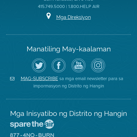
415.749.5000 | 1.800.HELP AIR
Mga Direksiyon
Manatiling May-kaalaman
I-
Bisitahin
Channel
Air
follow
ang
sa
District
ang
Page
YouTube
on
Air
sa
ng
Instagram
District
Facebook
Air
sa mga email newsletter para sa
MAG-SUBSCRIBE
sa
ng
District
impormasyon ng Distrito ng Hangin
Twitter
Distrito
Mga Inisyatibo ng Distrito ng Hangin
Pumunta
sa