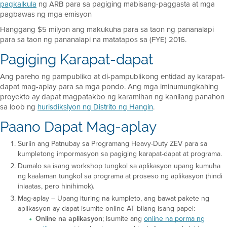
pagkalkula
ng ARB para sa pagiging mabisang-paggasta at mga
pagbawas ng mga emisyon
Hanggang $5 milyon ang makukuha para sa taon ng pananalapi
para sa taon ng pananalapi na matatapos sa (FYE) 2016.
Pagiging Karapat-dapat
Ang pareho ng pampubliko at di-pampublikong entidad ay karapat-
dapat mag-aplay para sa mga pondo. Ang mga iminumungkahing
proyekto ay dapat magpatakbo ng karamihan ng kanilang panahon
sa loob ng
hurisdiksiyon ng Distrito ng Hangin
.
Paano Dapat Mag-aplay
Suriin ang Patnubay sa Programang Heavy-Duty ZEV para sa
kumpletong impormasyon sa pagiging karapat-dapat at programa.
Dumalo sa isang workshop tungkol sa aplikasyon upang kumuha
ng kaalaman tungkol sa programa at proseso ng aplikasyon (hindi
iniaatas, pero hinihimok).
Mag-aplay – Upang ituring na kumpleto, ang bawat pakete ng
aplikasyon ay dapat isumite online AT bilang isang papel:
Online na aplikasyon
; Isumite ang
online na porma ng