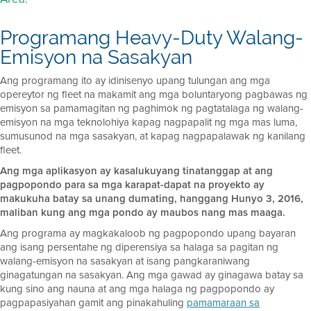
Programang Heavy-Duty Walang-
Emisyon na Sasakyan
Ang programang ito ay idinisenyo upang tulungan ang mga
opereytor ng fleet na makamit ang mga boluntaryong pagbawas ng
emisyon sa pamamagitan ng paghimok ng pagtatalaga ng walang-
emisyon na mga teknolohiya kapag nagpapalit ng mga mas luma,
sumusunod na mga sasakyan, at kapag nagpapalawak ng kanilang
fleet.
Ang mga aplikasyon ay kasalukuyang tinatanggap at ang
pagpopondo para sa mga karapat-dapat na proyekto ay
makukuha batay sa unang dumating, hanggang Hunyo 3, 2016,
maliban kung ang mga pondo ay maubos nang mas maaga.
Ang programa ay magkakaloob ng pagpopondo upang bayaran
ang isang persentahe ng diperensiya sa halaga sa pagitan ng
walang-emisyon na sasakyan at isang pangkaraniwang
ginagatungan na sasakyan. Ang mga gawad ay ginagawa batay sa
kung sino ang nauna at ang mga halaga ng pagpopondo ay
pagpapasiyahan gamit ang pinakahuling
pamamaraan sa