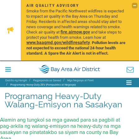
AIR QUALITY ADVISORY
Smoke from the Pacific Northwest wildfires is expected
to impact air quality in the Bay Area on Thursday and
Friday. Residents in affected areas should stay alert to
news coverage and health warnings related to smoke.
fire.airnow.gov
Check air quality at
and take steps to
protect your health from smoke. Learn how at
www.baaqmd.gov/wildfiresafety
.
Pollution levels are
not expected to exceed the national 24-hour health
standard. A Spare the Air Alert is not in effect.
Distrito ng Hangin
Pagpopondo sa Gawad
Mga Negosyo at Fleet
Programang Heavy-Duty ZEV (Pampubliko at Negosyo)
Programang Heavy-Duty
Walang-Emisyon na Sasakyan
Alamin ang tungkol sa mga gawad para sa pagbili at
pag-arkila ng walang-emisyon na heavy-duty na mga
sasakyan na pinatatakbo sa siyam na county na Bay
Area.