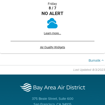
Friday
8 / 7
NO ALERT
Learn more...
Air Quality Widgets
Bumalik
Last Updated: 8/3/2023
375 Beale Street, Suite 600
San Francisco, CA 94105