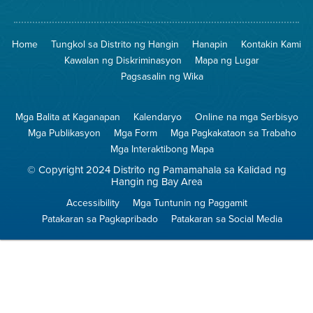
Lugar
Pumunta
na
sa
Iligtas
8774
ang
Lugar
Home
Tungkol sa Distrito ng Hangin
Hanapin
Kontakin Kami
Hangin
na
Walang
Kawalan ng Diskriminasyon
Mapa ng Lugar
Pagsunog
Pagsasalin ng Wika
Mga Balita at Kaganapan
Kalendaryo
Online na mga Serbisyo
Mga Publikasyon
Mga Form
Mga Pagkakataon sa Trabaho
Mga Interaktibong Mapa
© Copyright 2024 Distrito ng Pamamahala sa Kalidad ng
Hangin ng Bay Area
Accessibility
Mga Tuntunin ng Paggamit
Patakaran sa Pagkapribado
Patakaran sa Social Media