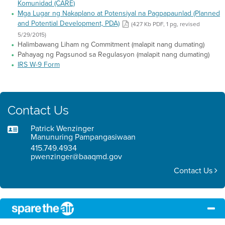
Komunidad (CARE)
Mga Lugar ng Nakaplano at Potensiyal na Pagpapaunlad (Planned
and Potential Development, PDA)
(427 Kb PDF, 1 pg, revised
5/29/2015)
Halimbawang Liham ng Commitment (malapit nang dumating)
Pahayag ng Pagsunod sa Regulasyon (malapit nang dumating)
IRS W-9 Form
Contact Us
Patrick Wenzinger
Manunuring Pampangasiwaan
415.749.4934
pwenzinger@baaqmd.gov
Contact Us