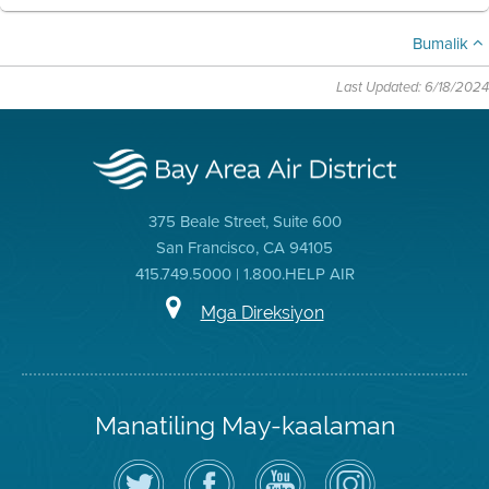
Bumalik
Last Updated: 6/18/2024
375 Beale Street, Suite 600
San Francisco, CA 94105
415.749.5000 | 1.800.HELP AIR
Mga Direksiyon
Manatiling May-kaalaman
I-
Bisitahin
Channel
Air
follow
ang
sa
District