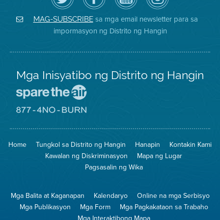
ang
Page
YouTube
on
Air
sa
ng
Instagram
District
Facebook
Air
sa mga email newsletter para sa
MAG-SUBSCRIBE
sa
ng
District
impormasyon ng Distrito ng Hangin
Twitter
Distrito
Mga Inisyatibo ng Distrito ng Hangin
Pumunta
sa
Lugar
Pumunta
na
sa
Iligtas
8774
ang
Lugar
Home
Tungkol sa Distrito ng Hangin
Hanapin
Kontakin Kami
Hangin
na
Walang
Kawalan ng Diskriminasyon
Mapa ng Lugar
Pagsunog
Pagsasalin ng Wika
Mga Balita at Kaganapan
Kalendaryo
Online na mga Serbisyo
Mga Publikasyon
Mga Form
Mga Pagkakataon sa Trabaho
Mga Interaktibong Mapa