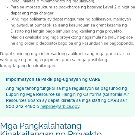
(hindi iniaatas o minamandato ng regulasyon).
Para sa imprastruktura sa pag-charge ng baterya: Level 2 o higit pa
dapat ang mga charger.
Ang mga aplikante ay dapat magsumite ng aplikasyon, mabigyan
ng award, at pumasok sa isang kasunduan sa grant kasama ng
Distrito ng Hangin bago simulan ang kanilang mga proyekto.
Madidiskwalipika ang mga proyektong nagsimula na (hal., na-place
na ang order o deposito) bago pa ang kasunduan sa pagpopondo.
Dapat suriin ng mga interesadong aplikante ang mga partikular na
web page ng uri ng equipment para sa mga posibleng
karagdagang kinakailangan.
Impormasyon sa Pakikipag-ugnayan ng CARB
Ang mga tanong tungkol sa mga regulasyon sa pagsunod ng
Lupon ng Mga Resource sa Hangin ng California (California Air
Resources Board) ay dapat idirekta sa mga staff ng CARB sa 1-
800-242-4450 o
helpline@arb.ca.gov
.
Mga Pangkalahatang
Kinakailangan ng Proyekto