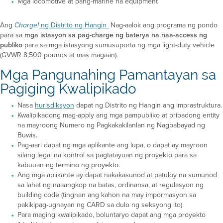
Mga locomotive at pang-marine na equipment
Ang
ng Distrito ng Hangin
Nag-aalok ang programa ng pondo
Charge!
para sa
mga istasyon sa pag-charge ng baterya na naa-access ng
publiko
para sa mga istasyong sumusuporta ng mga light-duty vehicle
(GVWR 8,500 pounds at mas magaan).
Mga Pangunahing Pamantayan sa
Pagiging Kwalipikado
Nasa
hurisdiksyon
dapat ng Distrito ng Hangin ang imprastruktura.
Kwalipikadong mag-apply ang mga pampubliko at pribadong entity
na mayroong Numero ng Pagkakakilanlan ng Nagbabayad ng
Buwis.
Pag-aari dapat ng mga aplikante ang lupa, o dapat ay mayroon
silang legal na kontrol sa pagtatayuan ng proyekto para sa
kabuuan ng termino ng proyekto.
Ang mga aplikante ay dapat nakakasunod at patuloy na sumunod
sa lahat ng naaangkop na batas, ordinansa, at regulasyon ng
building code (tingnan ang kahon na may impormasyon sa
pakikipag-ugnayan ng CARD sa dulo ng seksyong ito).
Para maging kwalipikado, boluntaryo dapat ang mga proyekto