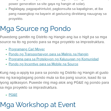
power generation sa site gaya ng hangin at solar).
Paglalagay, pagpapahintulot, pagkonsulta sa kapaligiran, at iba
pang naaangkop na bayarin at gastusing direktang nauugnay sa
proyekto.
Mga Source ng Pondo
Puwedeng gamitin ng Distrito ng Hangin ang isa o higit pa sa mga
source na ito ng pondo para sa mga proyekto sa imprastruktura.
Programang Carl Moyer
Pondo ng Transportasyon para sa Malinis na Hangin
Programa para sa Proteksyon ng Kalusugan ng Komunidad
Pondo ng Incentive para sa Mobile na Source
Kung nag-a-apply ka para sa pondo ng Distrito ng Hangin at gusto
mo ng karagdagang pondo mula sa iba pang source, isaad ito sa
iyong aplikasyon. Puwede ring mag-alok ang PG&E ng pondo para
sa mga proyekto sa imprastruktura.
PG&E
Mga Workshop at Event