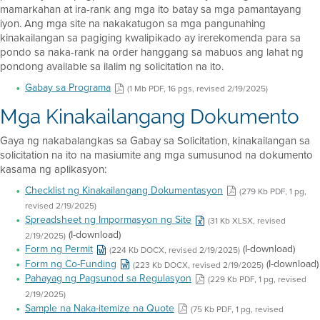
mamarkahan at ira-rank ang mga ito batay sa mga pamantayang
iyon. Ang mga site na nakakatugon sa mga pangunahing
kinakailangan sa pagiging kwalipikado ay irerekomenda para sa
pondo sa naka-rank na order hanggang sa mabuos ang lahat ng
pondong available sa ilalim ng solicitation na ito.
Gabay sa Programa
(1 Mb PDF, 16 pgs, revised 2/19/2025)
Mga Kinakailangang Dokumento
Gaya ng nakabalangkas sa Gabay sa Solicitation, kinakailangan sa
solicitation na ito na masiumite ang mga sumusunod na dokumento
kasama ng aplikasyon:
Checklist ng Kinakailangang Dokumentasyon
(279 Kb PDF, 1 pg,
revised 2/19/2025)
Spreadsheet ng Impormasyon ng Site
(31 Kb XLSX, revised
(I-download)
2/19/2025)
Form ng Permit
(I-download)
(224 Kb DOCX, revised 2/19/2025)
Form ng Co-Funding
(I-download)
(223 Kb DOCX, revised 2/19/2025)
Pahayag ng Pagsunod sa Regulasyon
(229 Kb PDF, 1 pg, revised
2/19/2025)
Sample na Naka-itemize na Quote
(75 Kb PDF, 1 pg, revised