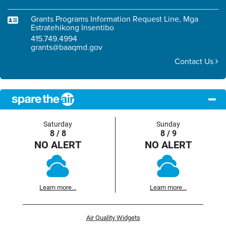
Grants Programs Information Request Line, Mga
Estratehikong Insentibo
415.749.4994
grants@baaqmd.gov
Contact Us
Saturday
Sunday
8 / 8
8 / 9
NO ALERT
NO ALERT
Learn more...
Learn more...
Air Quality Widgets