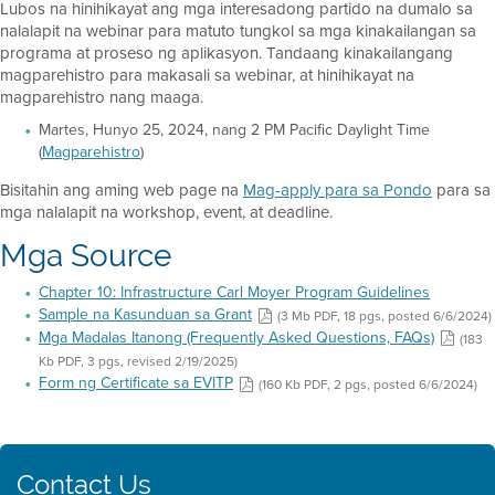
Lubos na hinihikayat ang mga interesadong partido na dumalo sa
nalalapit na webinar para matuto tungkol sa mga kinakailangan sa
programa at proseso ng aplikasyon. Tandaang kinakailangang
magparehistro para makasali sa webinar, at hinihikayat na
magparehistro nang maaga.
Martes, Hunyo 25, 2024, nang 2 PM Pacific Daylight Time
(
Magparehistro
)
Bisitahin ang aming web page na
Mag-apply para sa Pondo
para sa
mga nalalapit na workshop, event, at deadline.
Mga Source
Chapter 10: Infrastructure Carl Moyer Program Guidelines
Sample na Kasunduan sa Grant
(3 Mb PDF, 18 pgs, posted 6/6/2024)
Mga Madalas Itanong (Frequently Asked Questions, FAQs)
(183
Kb PDF, 3 pgs, revised 2/19/2025)
Form ng Certificate sa EVITP
(160 Kb PDF, 2 pgs, posted 6/6/2024)
Contact Us