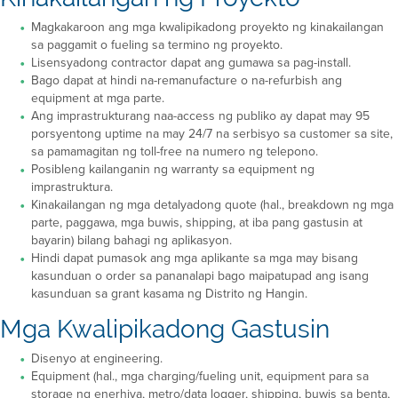
Magkakaroon ang mga kwalipikadong proyekto ng kinakailangan
sa paggamit o fueling sa termino ng proyekto.
Lisensyadong contractor dapat ang gumawa sa pag-install.
Bago dapat at hindi na-remanufacture o na-refurbish ang
equipment at mga parte.
Ang imprastrukturang naa-access ng publiko ay dapat may 95
porsyentong uptime na may 24/7 na serbisyo sa customer sa site,
sa pamamagitan ng toll-free na numero ng telepono.
Posibleng kailanganin ng warranty sa equipment ng
imprastruktura.
Kinakailangan ng mga detalyadong quote (hal., breakdown ng mga
parte, paggawa, mga buwis, shipping, at iba pang gastusin at
bayarin) bilang bahagi ng aplikasyon.
Hindi dapat pumasok ang mga aplikante sa mga may bisang
kasunduan o order sa pananalapi bago maipatupad ang isang
kasunduan sa grant kasama ng Distrito ng Hangin.
Mga Kwalipikadong Gastusin
Disenyo at engineering.
Equipment (hal., mga charging/fueling unit, equipment para sa
storage ng enerhiya, metro/data logger, shipping, buwis sa benta,