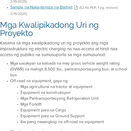
2/19/2025)
Sample na Naka-itemize na Badyet
(52 Kb PDF, 1 pg, revised
2/19/2025)
Mga Kwalipikadong Uri ng
Proyekto
Kasama sa mga kwalipikadong uri ng proyekto ang mga
imprastruktura ng electric charging na naa-access at hindi naa-
access ng publiko na sumusuporta sa mga sumusunod:
Mga sasakyan sa kalsada na may gross vehicle weight rating
(GVWR) na mahigit 8,500 lbs., pantransportasyong bus, at school
bus
Off-road na equipment, gaya ng:
Mga agricultural na tractor at equipment
Equipment sa konstruksyon
Mga Pantransportasyong Refrigeration Unit
Mga Forklift
Equipment para sa Cargo
Equipment para sa Ground Support
Iba pang naaangkop na off-road na equipment