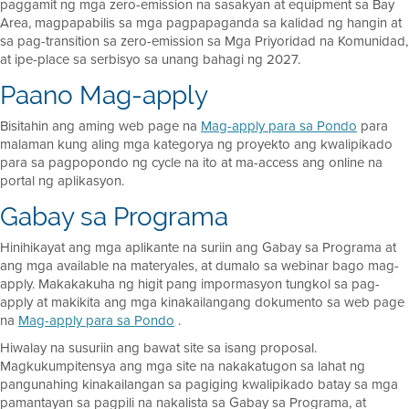
paggamit ng mga zero-emission na sasakyan at equipment sa Bay
Area, magpapabilis sa mga pagpapaganda sa kalidad ng hangin at
sa pag-transition sa zero-emission sa Mga Priyoridad na Komunidad,
at ipe-place sa serbisyo sa unang bahagi ng 2027.
Paano Mag-apply
Bisitahin ang aming web page na
Mag-apply para sa Pondo
para
malaman kung aling mga kategorya ng proyekto ang kwalipikado
para sa pagpopondo ng cycle na ito at ma-access ang online na
portal ng aplikasyon.
Gabay sa Programa
Hinihikayat ang mga aplikante na suriin ang Gabay sa Programa at
ang mga available na materyales, at dumalo sa webinar bago mag-
apply. Makakakuha ng higit pang impormasyon tungkol sa pag-
apply at makikita ang mga kinakailangang dokumento sa web page
na
Mag-apply para sa Pondo
.
Hiwalay na susuriin ang bawat site sa isang proposal.
Magkukumpitensya ang mga site na nakakatugon sa lahat ng
pangunahing kinakailangan sa pagiging kwalipikado batay sa mga
pamantayan sa pagpili na nakalista sa Gabay sa Programa, at