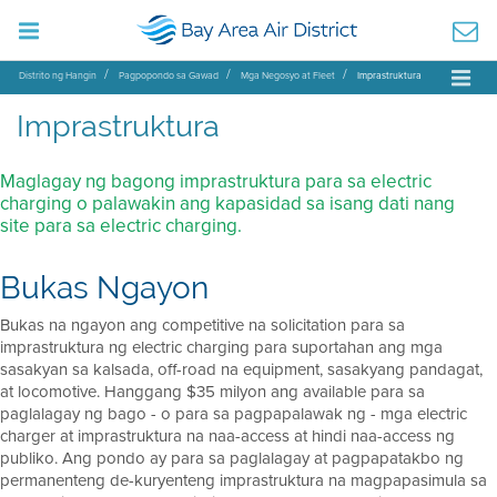
Distrito ng Hangin
Pagpopondo sa Gawad
Mga Negosyo at Fleet
Imprastruktura
Imprastruktura
Maglagay ng bagong imprastruktura para sa electric
charging o palawakin ang kapasidad sa isang dati nang
site para sa electric charging.
Bukas Ngayon
Bukas na ngayon ang competitive na solicitation para sa
imprastruktura ng electric charging para suportahan ang mga
sasakyan sa kalsada, off-road na equipment, sasakyang pandagat,
at locomotive. Hanggang $35 milyon ang available para sa
paglalagay ng bago - o para sa pagpapalawak ng - mga electric
charger at imprastruktura na naa-access at hindi naa-access ng
publiko. Ang pondo ay para sa paglalagay at pagpapatakbo ng
permanenteng de-kuryenteng imprastruktura na magpapasimula sa