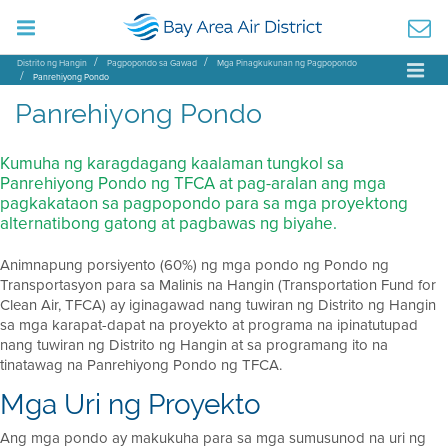
Distrito ng Hangin
Pagpopondo sa Gawad
Mga Pinagkukunan ng Pagpopondo
Panrehiyong Pondo
Panrehiyong Pondo
Kumuha ng karagdagang kaalaman tungkol sa
Panrehiyong Pondo ng TFCA at pag-aralan ang mga
pagkakataon sa pagpopondo para sa mga proyektong
alternatibong gatong at pagbawas ng biyahe.
Animnapung porsiyento (60%) ng mga pondo ng Pondo ng
Transportasyon para sa Malinis na Hangin (Transportation Fund for
Clean Air, TFCA) ay iginagawad nang tuwiran ng Distrito ng Hangin
sa mga karapat-dapat na proyekto at programa na ipinatutupad
nang tuwiran ng Distrito ng Hangin at sa programang ito na
tinatawag na Panrehiyong Pondo ng TFCA.
Mga Uri ng Proyekto
Ang mga pondo ay makukuha para sa mga sumusunod na uri ng