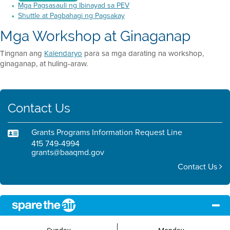
Mga Pagsasauli ng Ibinayad sa PEV
Shuttle at Pagbahagi ng Pagsakay
Mga Workshop at Ginaganap
Tingnan ang
Kalendaryo
para sa mga darating na workshop,
ginaganap, at huling-araw.
Contact Us
Grants Programs Information Request Line
415 749-4994
grants@baaqmd.gov
Contact Us