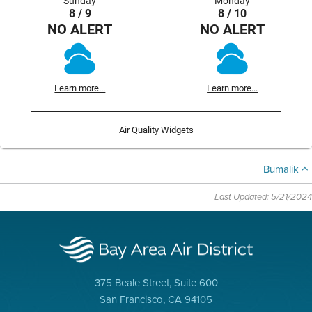
Sunday
Monday
8 / 9
8 / 10
NO ALERT
NO ALERT
Learn more...
Learn more...
Air Quality Widgets
Bumalik
Last Updated: 5/21/2024
375 Beale Street, Suite 600
San Francisco, CA 94105