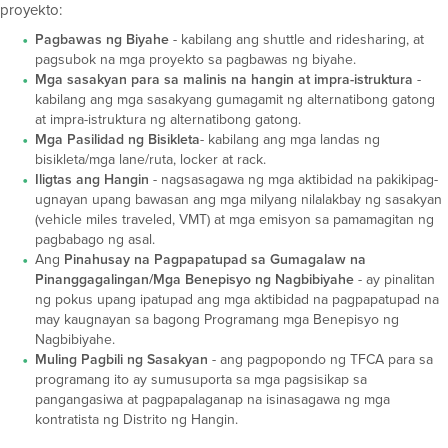
proyekto:
Pagbawas ng Biyahe
- kabilang ang shuttle and ridesharing, at
pagsubok na mga proyekto sa pagbawas ng biyahe.
Mga sasakyan para sa malinis na hangin at impra-istruktura
-
kabilang ang mga sasakyang gumagamit ng alternatibong gatong
at impra-istruktura ng alternatibong gatong.
Mga Pasilidad ng Bisikleta
- kabilang ang mga landas ng
bisikleta/mga lane/ruta, locker at rack.
Iligtas ang Hangin
- nagsasagawa ng mga aktibidad na pakikipag-
ugnayan upang bawasan ang mga milyang nilalakbay ng sasakyan
(vehicle miles traveled, VMT) at mga emisyon sa pamamagitan ng
pagbabago ng asal.
Ang
Pinahusay na Pagpapatupad sa Gumagalaw na
Pinanggagalingan/Mga Benepisyo ng Nagbibiyahe
- ay pinalitan
ng pokus upang ipatupad ang mga aktibidad na pagpapatupad na
may kaugnayan sa bagong Programang mga Benepisyo ng
Nagbibiyahe.
Muling Pagbili ng Sasakyan
- ang pagpopondo ng TFCA para sa
programang ito ay sumusuporta sa mga pagsisikap sa
pangangasiwa at pagpapalaganap na isinasagawa ng mga
kontratista ng Distrito ng Hangin.