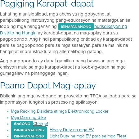
Pagiging Karapat-dapat
Lahat ng munisipalidad, mga ahensiya ng gobyerno, at
pampublikong institusyong pang-edukasyon na matatagpuan sa
loob ng mga hangganan ng
hurisdiksiyon ng
ISINAPANAHONG
Distrito ng Hangin
ay karapat-dapat na mag-aplay para sa
pagpopondo. Ang hindi pampublikong entidad ay karapat-dapat
para sa pagpopondo para sa mga sasakyan para sa malinis na
hangin at impra-istruktura ng alternatibong gatong.
Ang pagpopondo ay dapat gamitin upang bawasan ang mga
emisyon mula sa mga karapat-dapat na loob-ng-daan na mga
gumagalaw na pinanggagalingan.
Paano Dapat Mag-aplay
Bisitahin ang mga webpage ng proyekto ng TFCA sa ibaba para sa
impormasyon tungkol sa proseso ng aplikasyon:
Mga Rack ng Bisikleta at mga Elektronikong Locker
Mga Daan ng Bike
Charge!
BAGONG
Heavy Duty na mga EV
ISINAPANAHONG
Light Duty na mga EV para sa mga Fleet
ISINAPANAHONG