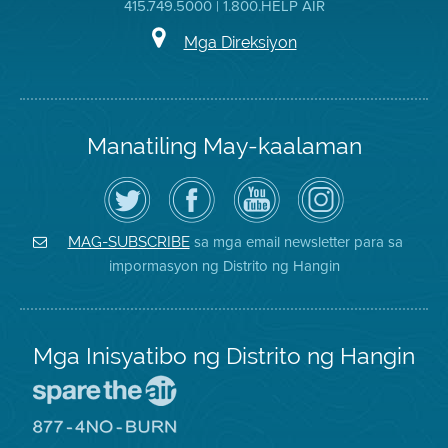
415.749.5000 | 1.800.HELP AIR
Mga Direksiyon
Manatiling May-kaalaman
I-
Bisitahin
Channel
Air
follow
ang
sa
District
ang
Page
YouTube
on
Air
sa
ng
Instagram
District
Facebook
Air
sa mga email newsletter para sa
MAG-SUBSCRIBE
sa
ng
District
impormasyon ng Distrito ng Hangin
Twitter
Distrito
Mga Inisyatibo ng Distrito ng Hangin
Pumunta
sa
Lugar
Pumunta