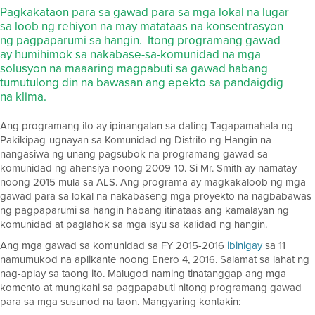
Pagkakataon para sa gawad para sa mga lokal na lugar
sa loob ng rehiyon na may matataas na konsentrasyon
ng pagpaparumi sa hangin. Itong programang gawad
ay humihimok sa nakabase-sa-komunidad na mga
solusyon na maaaring magpabuti sa gawad habang
tumutulong din na bawasan ang epekto sa pandaigdig
na klima.
Ang programang ito ay ipinangalan sa dating Tagapamahala ng
Pakikipag-ugnayan sa Komunidad ng Distrito ng Hangin na
nangasiwa ng unang pagsubok na programang gawad sa
komunidad ng ahensiya noong 2009-10. Si Mr. Smith ay namatay
noong 2015 mula sa ALS. Ang programa ay magkakaloob ng mga
gawad para sa lokal na nakabaseng mga proyekto na nagbabawas
ng pagpaparumi sa hangin habang itinataas ang kamalayan ng
komunidad at paglahok sa mga isyu sa kalidad ng hangin.
Ang mga gawad sa komunidad sa FY 2015-2016
ibinigay
sa 11
namumukod na aplikante noong Enero 4, 2016. Salamat sa lahat ng
nag-aplay sa taong ito. Malugod naming tinatanggap ang mga
komento at mungkahi sa pagpapabuti nitong programang gawad
para sa mga susunod na taon. Mangyaring kontakin: