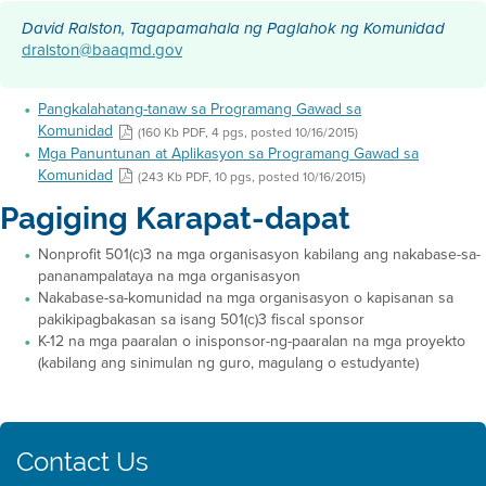
David Ralston, Tagapamahala ng Paglahok ng Komunidad
dralston@baaqmd.gov
Pangkalahatang-tanaw sa Programang Gawad sa
Komunidad
(160 Kb PDF, 4 pgs, posted 10/16/2015)
Mga Panuntunan at Aplikasyon sa Programang Gawad sa
Komunidad
(243 Kb PDF, 10 pgs, posted 10/16/2015)
Pagiging Karapat-dapat
Nonprofit 501(c)3 na mga organisasyon kabilang ang nakabase-sa-
pananampalataya na mga organisasyon
Nakabase-sa-komunidad na mga organisasyon o kapisanan sa
pakikipagbakasan sa isang 501(c)3 fiscal sponsor
K-12 na mga paaralan o inisponsor-ng-paaralan na mga proyekto
(kabilang ang sinimulan ng guro, magulang o estudyante)
Contact Us