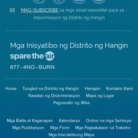
Air
sa
ng
Instagram
District
Facebook
Air
sa mga email newsletter para sa
MAG-SUBSCRIBE
sa
ng
District
impormasyon ng Distrito ng Hangin
Twitter
Distrito
Mga Inisyatibo ng Distrito ng Hangin
Pumunta
sa
Lugar
Pumunta
na
sa
Iligtas
8774
ang
Lugar
Home
Tungkol sa Distrito ng Hangin
Hanapin
Kontakin Kami
Hangin
na
Walang
Kawalan ng Diskriminasyon
Mapa ng Lugar
Pagsunog
Pagsasalin ng Wika
Mga Balita at Kaganapan
Kalendaryo
Online na mga Serbisyo
Mga Publikasyon
Mga Form
Mga Pagkakataon sa Trabaho
Mga Interaktibong Mapa