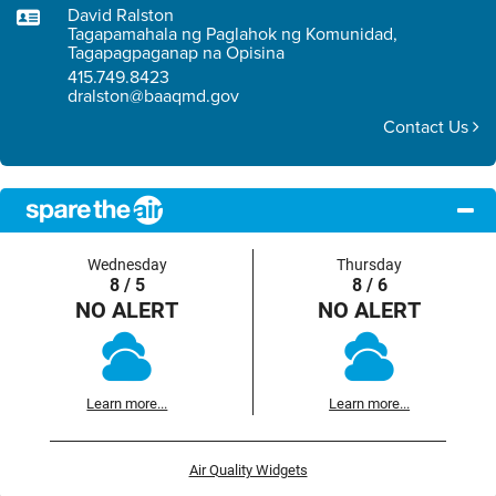
David Ralston
Tagapamahala ng Paglahok ng Komunidad,
Tagapagpaganap na Opisina
415.749.8423
dralston@baaqmd.gov
Contact Us
Wednesday
Thursday
8 / 5
8 / 6
NO ALERT
NO ALERT
Learn more...
Learn more...
Air Quality Widgets