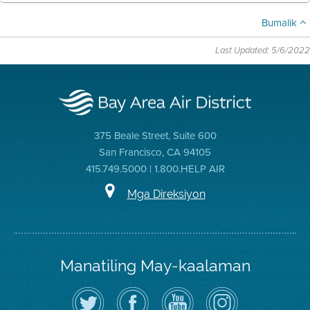
Bumalik
Last Updated: 5/6/2022
375 Beale Street, Suite 600
San Francisco, CA 94105
415.749.5000 | 1.800.HELP AIR
Mga Direksiyon
Manatiling May-kaalaman
I-
Bisitahin
Channel
Air
follow
ang
sa
District
ang
Page
YouTube
on