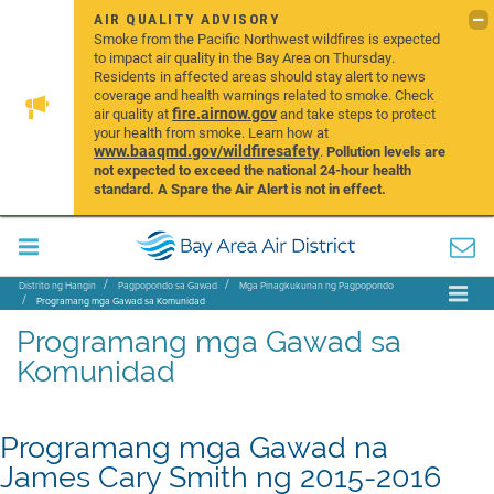
AIR QUALITY ADVISORY
Smoke from the Pacific Northwest wildfires is expected
to impact air quality in the Bay Area on Thursday.
Residents in affected areas should stay alert to news
coverage and health warnings related to smoke. Check
fire.airnow.gov
air quality at
and take steps to protect
your health from smoke. Learn how at
www.baaqmd.gov/wildfiresafety
.
Pollution levels are
not expected to exceed the national 24-hour health
standard. A Spare the Air Alert is not in effect.
Distrito ng Hangin
Pagpopondo sa Gawad
Mga Pinagkukunan ng Pagpopondo
Programang mga Gawad sa Komunidad
Programang mga Gawad sa
Komunidad
Programang mga Gawad na
James Cary Smith ng 2015-2016