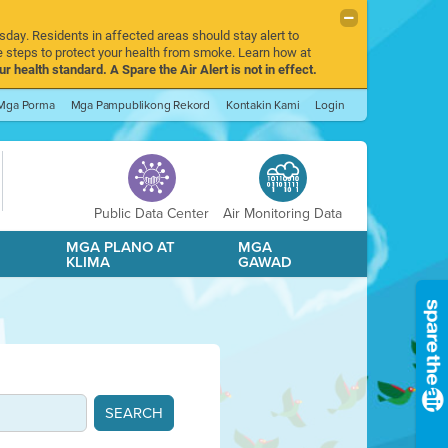
sday. Residents in affected areas should stay alert to
 steps to protect your health from smoke. Learn how at
r health standard. A Spare the Air Alert is not in effect.
Mga Porma
Mga Pampublikong Rekord
Kontakin Kami
Login
Public Data Center
Air Monitoring Data
A
MGA PLANO AT
MGA
KLIMA
GAWAD