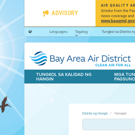
AIR QUALITY A
Smoke from the Pacif
ADVISORY
news coverage and h
www.baaqmd.gov/w
Languages:
Tagalog
Tungkol sa Distrito 
TUNGKOL SA KALIDAD NG
MGA TUN
HANGIN
PAGSUN
Distrito ng Hangin
Hanapin