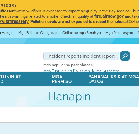
DVISORY
ic Northwest wildfires is expected to impact air quality in the Bay Area on Thur
fire.airnow.gov
ealth warnings related to smoke. Check air quality at
and take
ildfiresafety
.
Pollution levels are not expected to exceed the national 24-hou
ng Hangin
Mga Balita at Ginaganap
Online na mga Serbisyo
Mga Publikasyon
mga popular na paghahanap:
,
,
Mga Tuntunin ng Dalisayan
Klima
Asbestos
TUNIN AT
MGA
PANANALIKSIK AT MG
OD
PERMISO
DATOS
Hanapin