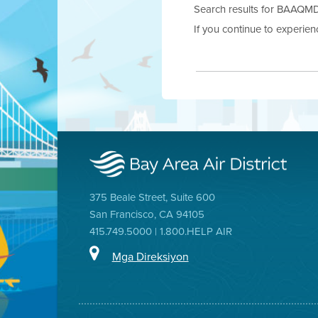
Search results for BAAQMD.g
If you continue to experie
375 Beale Street, Suite 600
San Francisco, CA 94105
415.749.5000 | 1.800.HELP AIR
Mga Direksiyon