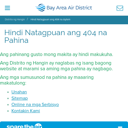
Distrito ng Hangin
Hindi Natagpuan ang 404 na Aytem
Hindi Natagpuan ang 404 na
Pahina
Ang pahinang gusto mong makita ay hindi makukuha.
Ang Distrito ng Hangin ay naglabas ng isang bagong
website at marami sa aming mga pahina ay nagbago.
Ang mga sumusunod na pahina ay maaaring
makatulong:
Unahan
Sitemap
Online na mga Serbisyo
Kontakin Kami