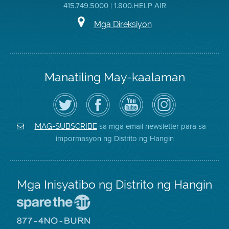
415.749.5000 | 1.800.HELP AIR
Mga Direksiyon
Manatiling May-kaalaman
I-
Bisitahin
Channel
Air
follow
ang
sa
District
ang
Page
YouTube
on
Air
sa
ng
Instagram
District
Facebook
Air
sa mga email newsletter para sa
MAG-SUBSCRIBE
sa
ng
District
impormasyon ng Distrito ng Hangin
Twitter
Distrito
Mga Inisyatibo ng Distrito ng Hangin
Pumunta
sa
Lugar
Pumunta