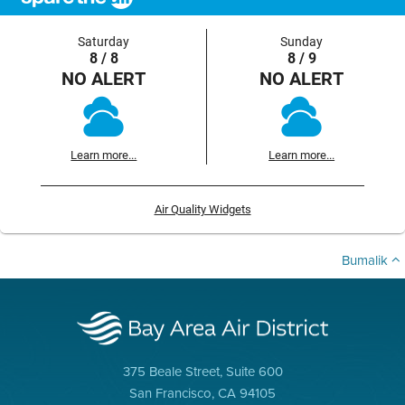
Saturday
Sunday
8 / 8
8 / 9
NO ALERT
NO ALERT
Learn more...
Learn more...
Air Quality Widgets
Bumalik
375 Beale Street, Suite 600
San Francisco, CA 94105